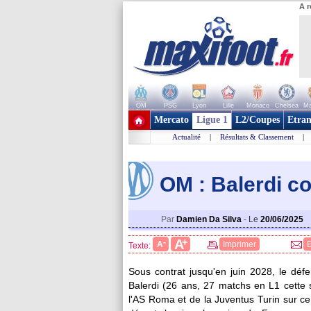
A r
OM
PSG
Lyon
Lille
Monaco
Chelsea
Ma
+ de clubs
Mercato
Ligue 1
L2/Coupes
Etran
Actualité
|
Résultats & Classement
|
OM : Balerdi c
Par
Damien Da Silva
-
Le
20/06/2025
+
A
-
A
Imprimer
Texte:
Sous contrat jusqu'en juin 2028, le déf
Balerdi
(26 ans, 27 matchs en L1 cette 
l'AS Roma et de la Juventus Turin sur ce