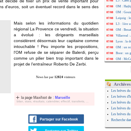
it décidé de fixer un prix de vente important pour
L3 : Caen 
07/08
ions d'euros, soit un éventuel record dans le sens des
OM : Højbj
07/08
OM : Gouir
07/08
Leipzig : l
07/08
Mais selon les informations du quotidien
L3 : 1ère u
07/08
régional La Provence ce vendredi, la situation
OM : Benat
07/08
a évolué : les dirigeants marseillais
Villarreal 
07/08
considèrent désormais leur capitaine comme
Lyon : la d
07/08
intouchable ! Peu importe les propositions,
OM : un no
07/08
l'OM refuse de se séparer de Balerdi, perçu
Brest : un
07/08
comme un pilier bien trop important dans le
OM : McCo
07/08
projet de l'entraîneur Roberto De Zerbi.
PSG : 4 re
07/08
Nice : Kevi
07/08
L1 : prison
07/08
News lue par
12824
visiteurs
Leganés : c
07/08
Archives
Atletico : 
07/08
Les brèves du
Monaco : Fi
07/08
Les brèves d'h
la page Maxifoot de :
Marseille
Lyon : Mang
07/08
bilan, stats, résultats, calendrier, effectif, transferts, ...
Les brèves du
PSG : Nsoki
07/08
Les brèves du
Arsenal : N
07/08
Les brèves du
Real : Mast
07/08
Partager sur Facebook
Recherche dan
Man City :
07/08
Rennes : Ha
07/08