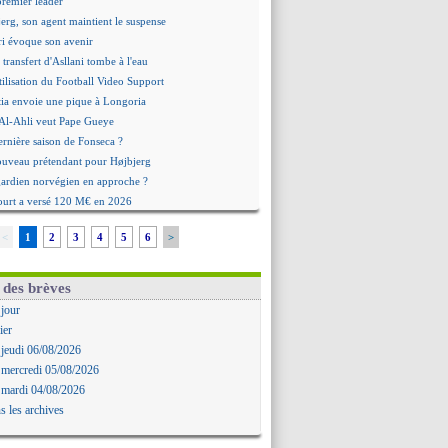
premier leader
erg, son agent maintient le suspense
i évoque son avenir
e transfert d'Asllani tombe à l'eau
tilisation du Football Video Support
ia envoie une pique à Longoria
: Al-Ahli veut Pape Gueye
ernière saison de Fonseca ?
uveau prétendant pour Højbjerg
 gardien norvégien en approche ?
urt a versé 120 M€ en 2026
tours dans le groupe face à Man Utd ?
<
1
2
3
4
5
6
>
n Carlos va partir en Italie
 avec sursis requis contre un arbitre
'est signé pour Luca Zidane (off.)
 des brèves
Ruggeri en route pour Aston Villa
 jour
lipe Luis soutient Biereth
ier
ala prêté à Getafe (officiel)
 jeudi 06/08/2026
 va signer en Croatie
 mercredi 05/08/2026
aples vise Gabriel Jesus
 mardi 04/08/2026
antuono prêté à la Fiorentina (off.)
s les archives
 accord avec le Barça pour Rodri ?
ise a prolongé (officiel)