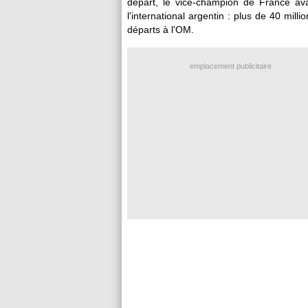
départ, le vice-champion de France ava
l'international argentin : plus de 40 mill
départs à l'OM.
emplacement publicitaire