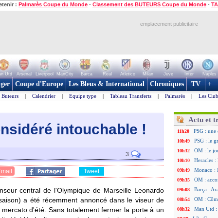
etenir :
Palmarès Coupe du Monde
-
Classement des BUTEURS Coupe du Monde
-
TA
emplacement publicitaire
n Utd
Arsenal
Liverpool
ManCity
Barca
Real
Atletico
Milan
Juve
Inter
Naples
ger
Coupe d'Europe
Les Bleus & International
Chroniques
TV
+
Buteurs
|
Calendrier
|
Equipe type
|
Tableau Transferts
|
Palmarès
|
Les Club
Actu et t
onsidéré intouchabl
e !
PSG : une 
11h20
PSG : le g
10h49
OM : le jo
10h32
3
Heracles : 
10h10
Monaco : 
09h49
Email
Tweet
OM : acco
09h35
enseur central de l'Olympique de Marseille Leonardo
Barça : Ar
09h08
saison) a été récemment annoncé dans le viseur de
OM : Côme
08h54
 mercato d'été. Sans totalement fermer la porte à un
Man Utd : 
08h32