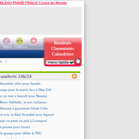
BLEAU PHASE FINALE Coupe du Monde
Résultats
Bayern
Dortmund
Classements
Calendriers
s
|
ransferts 24h/24
deuxième offre pour Suzuki
roupe pour le match face à Man Utd
ur où tout a basculé pour Benatia
Reine-Adélaïde, le sort s'acharne...
Mawissa a gravement blessé Uche
rd avec la Real Sociedad pour Aguerd
aujo va partir en prêt à Liverpool
 pousse pour Gouiri
le groupe pour défier le PSG