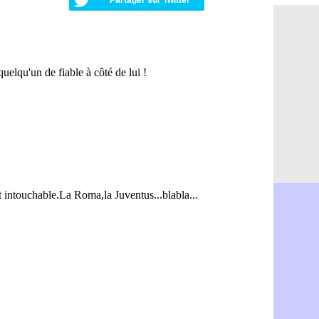
Partager sur Twitter
Palace : To
07/08
OM : B. Gen
07/08
TFC : Sion
07/08
PSG : Live
07/08
Norvège : 
07/08
PSG : Mbay
07/08
Monaco : F
07/08
Grenade : 
07/08
Juve : Zheg
07/08
OM : Aguer
07/08
Arsenal : G
07/08
Nantes : d
07/08
Monaco : l
07/08
Man Utd : B
07/08
Man City :
07/08
Naples : l
07/08
OM : Lucas
07/08
PSG : le co
07/08
PSG : une 
07/08
Francfort :
07/08
Strasbourg 
07/08
Monaco : F
07/08