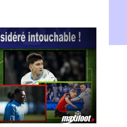
Dortmund :
07/08
Barça : pr
07/08
Argentine :
07/08
Tottenham 
07/08
Barça : l'a
07/08
FIFA : la C
06/08
CdM 2030 :
06/08
Rennes : Em
06/08
Côte d'Ivoi
06/08
Rennes : H
06/08
Man City :
06/08
Man Utd : Z
06/08
Amical : M
06/08
Nantes : De
06/08
OM : le clu
06/08
Monaco : l
06/08
FIFA : Teb
06/08
FIFA : l'UE
06/08
PSG : Teba
06/08
Real : Vini
06/08
Lyon : Man
06/08
OM : une o
06/08
Real : c'es
06/08