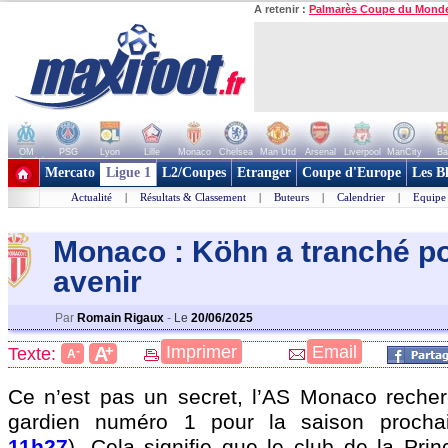
A retenir :
Palmarès Coupe du Mond
OM
PSG
Lyon
Lille
Monaco
Chelsea
Man Utd
Arsenal
Liverpool
ManCity
Ba
+ de clubs
Mercato
Ligue 1
L2/Coupes
Etranger
Coupe d'Europe
Les B
Actualité
|
Résultats & Classement
|
Buteurs
|
Calendrier
|
Equipe
Monaco : Köhn a tranché p
avenir
Par
Romain Rigaux
-
Le
20/06/2025
+
Imprimer
Email
A
Texte:
-
A
Ce n’est pas un secret, l’AS Monaco reche
gardien numéro 1 pour la saison procha
11h27
). Cela signifie que le club de la Pri