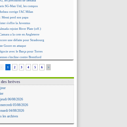
G, les précisions de Benatia
aris SG-Man Utd, les compos
helsea corrige l'AC Milan
: Messi perd son papa
Inter s'offre la Juventus
Almada rejoint River Plate (off.)
amara a la cote en Angleterre
ncore une défaite pour Strasbourg
ste Goore en attaque
égocie avec le Barça pour Torres
ennes s'incline contre Brentford
c'est signé pour Guimaraes (officiel)
<
1
2
3
4
5
6
>
Le Mans concède un nul
rinho durcit les règles
oulouse s'incline lourdement
 des brèves
ia et la "médiocrité" dans le club
 jour
: Guimarães, le club se défend
ier
re journée à suivre en DIRECT !
 jeudi 06/08/2026
deuxième offre pour Suzuki
 mercredi 05/08/2026
roupe pour le match face à Man Utd
 mardi 04/08/2026
ur où tout a basculé pour Benatia
s les archives
Reine-Adélaïde, le sort s'acharne...
Mawissa a gravement blessé Uche