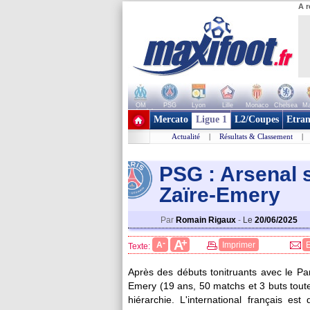
A r
OM
PSG
Lyon
Lille
Monaco
Chelsea
Ma
+ de clubs
Mercato
Ligue 1
L2/Coupes
Etran
Actualité
|
Résultats & Classement
|
PSG : Arsenal 
Zaïre-Emery
Par
Romain Rigaux
-
Le
20/06/2025
+
A
-
A
Imprimer
Texte:
Après des débuts tonitruants avec le Pa
Emery
(19 ans, 50 matchs et 3 buts toute
hiérarchie. L'international français es