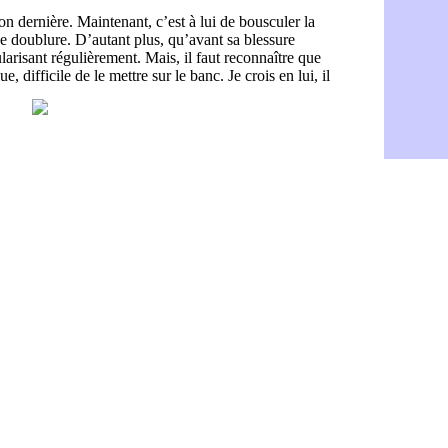
PSG : Nsoki
07/08
Arsenal : N
07/08
Real : Mast
07/08
Man City :
07/08
Rennes : Ha
07/08
Palace : To
07/08
OM : B. Gen
07/08
TFC : Sion
07/08
PSG : Live
07/08
Norvège : 
07/08
PSG : Mbay
07/08
Monaco : F
07/08
Grenade : 
07/08
Juve : Zheg
07/08
OM : Aguer
07/08
Arsenal : G
07/08
Nantes : d
07/08
Monaco : l
07/08
Man Utd : B
07/08
Man City :
07/08
Naples : l
07/08
OM : Lucas
07/08
PSG : le co
07/08