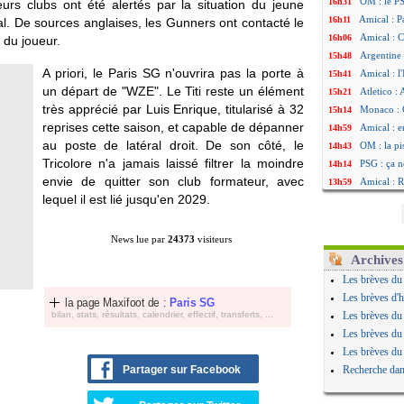
OM : le PS
16h31
eurs clubs ont été alertés par la situation du jeune
Amical : P
16h11
al. De sources anglaises, les Gunners ont contacté le
Amical : C
16h06
 du joueur.
Argentine 
15h48
A priori, le Paris SG n'ouvrira pas la porte à
Amical : l'
15h41
un départ de "WZE". Le Titi reste un élément
Atletico : 
15h21
très apprécié par Luis Enrique, titularisé à 32
Monaco : C
15h14
reprises cette saison, et capable de dépanner
Amical : e
14h59
au poste de latéral droit. De son côté, le
OM : la pi
14h43
Tricolore n'a jamais laissé filtrer la moindre
PSG : ça n
14h14
envie de quitter son club formateur, avec
Amical : R
13h59
lequel il est lié jusqu'en 2029.
Arsenal : 
13h55
Amical : 
13h48
Real : Mou
13h30
News lue par
24373
visiteurs
Amical : T
12h49
Archives
OM : Benat
12h22
Les brèves du
Newcastle 
12h00
Les brèves d'h
la page Maxifoot de :
Paris SG
L2 : la 1è
11h46
bilan, stats, résultats, calendrier, effectif, transferts, ...
Les brèves du
PSG : une 
11h20
Les brèves du
PSG : le g
10h49
Les brèves du
OM : le jo
10h32
Partager sur Facebook
Recherche dan
Heracles : 
10h10
Monaco : 
09h49