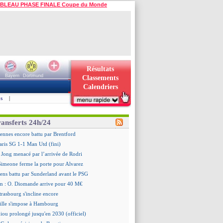
BLEAU PHASE FINALE Coupe du Monde
Résultats
Bayern
Dortmund
Classements
Calendriers
s
|
ransferts 24h/24
ennes encore battu par Brentford
aris SG 1-1 Man Utd (fini)
 Jong menacé par l’arrivée de Rodri
 Simeone ferme la porte pour Alvarez
ens battu par Sunderland avant le PSG
m : O. Diomande arrive pour 40 M€
trasbourg s'incline encore
ille s'impose à Hambourg
iou prolongé jusqu'en 2030 (officiel)