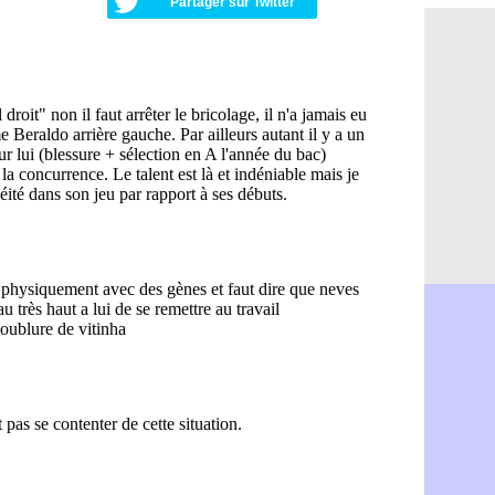
Partager sur Twitter
OM : acco
09h35
Barça : Ar
09h08
OM : Côme
08h54
Man Utd : 
08h32
L3 : Caen 
07/08
OM : Højbj
07/08
OM : Gouir
07/08
Leipzig : l
07/08
L3 : 1ère u
07/08
OM : Benat
07/08
Villarreal 
07/08
Lyon : la d
07/08
OM : un no
07/08
Brest : un
07/08
OM : McCo
07/08
PSG : 4 re
07/08
Nice : Kevi
07/08
L1 : prison
07/08
Leganés : c
07/08
Atletico : 
07/08
Monaco : Fi
07/08
Lyon : Mang
07/08