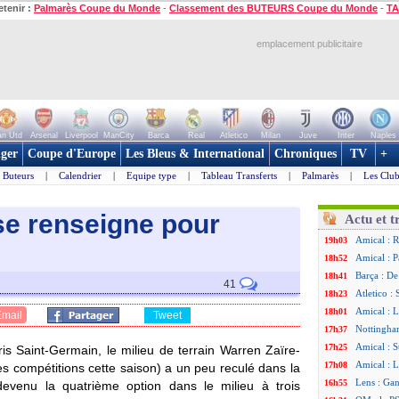
etenir :
Palmarès Coupe du Monde
-
Classement des BUTEURS Coupe du Monde
-
TA
emplacement publicitaire
n Utd
Arsenal
Liverpool
ManCity
Barca
Real
Atletico
Milan
Juve
Inter
Naples
ger
Coupe d'Europe
Les Bleus & International
Chroniques
TV
+
Buteurs
|
Calendrier
|
Equipe type
|
Tableau Transferts
|
Palmarès
|
Les Club
se renseigne pour
Actu et t
Amical : R
19h03
Amical : P
18h52
Barça : De
18h41
41
Atletico :
18h23
Amical : L
18h01
Email
Tweet
Nottingha
17h37
Amical : S
17h25
ris Saint-Germain, le milieu de terrain Warren
Zaïre-
Amical : L
17h08
s compétitions cette saison) a un peu reculé dans la
Lens : Gan
16h55
t devenu la quatrième option dans le milieu à trois