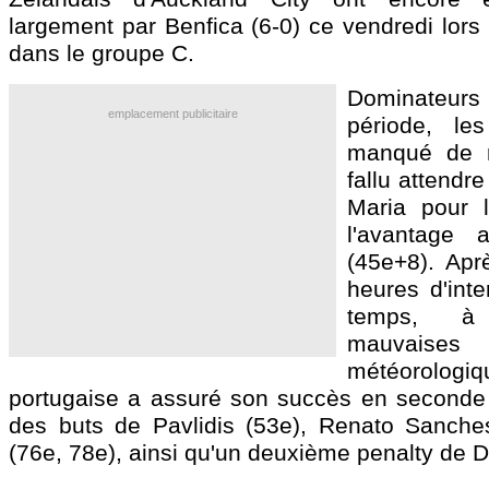
largement par Benfica (6-0) ce vendredi lors
dans le groupe C.
Dominateur
emplacement publicitaire
période, le
manqué de r
fallu attendr
Maria pour l
l'avantage 
(45e+8). Apr
heures d'inte
temps, à
mauvaise
météorologiqu
portugaise a assuré son succès en seconde
des buts de Pavlidis (53e), Renato Sanches
(76e, 78e), ainsi qu'un deuxième penalty de D