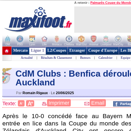
A retenir :
Palmarès Coupe du Mond
OM
PSG
Lyon
Lille
Monaco
Chelsea
Man Utd
Arsenal
Liverpool
ManCity
Ba
+ de clubs
Mercato
Ligue 1
L2/Coupes
Etranger
Coupe d'Europe
Les B
Actualité
|
Résultats & Classement
|
Buteurs
|
Calendrier
|
Equipe
CdM Clubs : Benfica déroul
Auckland
Par
Romain Rigaux
-
Le
20/06/2025
+
Imprimer
Email
A
Texte:
-
A
Après le 10-0 concédé face au Bayern M
entrée en lice dans la Coupe du monde des
Zélandais d'Auckland City ont encore é