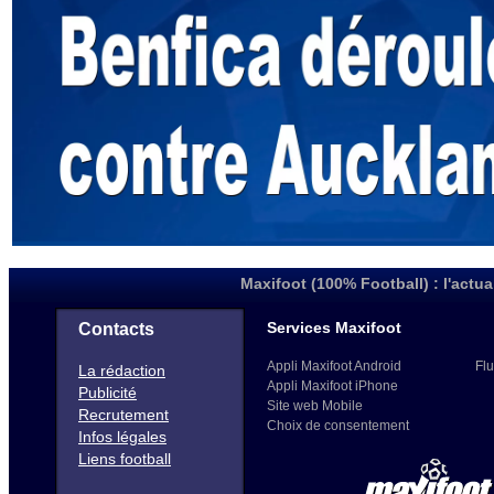
Maxifoot (100% Football) : l'actua
Services Maxifoot
Contacts
Appli Maxifoot Android
Flu
La rédaction
Appli Maxifoot iPhone
Publicité
Site web Mobile
Recrutement
Choix de consentement
Infos légales
Liens football