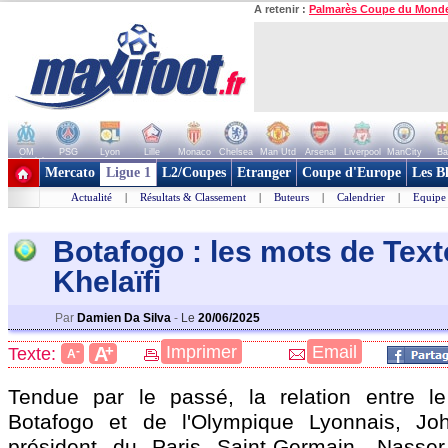
A retenir :
Palmarès Coupe du Mond
OM
PSG
Lyon
Lille
Monaco
Chelsea
Man Utd
Arsenal
Liverpool
ManCity
Ba
+ de clubs
Mercato
Ligue 1
L2/Coupes
Etranger
Coupe d'Europe
Les B
Actualité
|
Résultats & Classement
|
Buteurs
|
Calendrier
|
Equipe
Botafogo : les mots de Text
Khelaïfi
Par
Damien Da Silva
-
Le
20/06/2025
+
Imprimer
Email
A
Texte:
-
A
Tendue par le passé, la relation entre le
Botafogo et de l'Olympique Lyonnais, Joh
président du Paris Saint-Germain, Nasser 