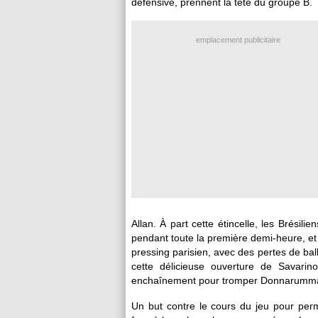
défensive, prennent la tête du groupe B.
emplacement publicitaire
Allan. À part cette étincelle, les Brési
pendant toute la première demi-heure, et 
pressing parisien, avec des pertes de ball
cette délicieuse ouverture de Savarin
enchaînement pour tromper Donnarumma 
Un but contre le cours du jeu pour pe