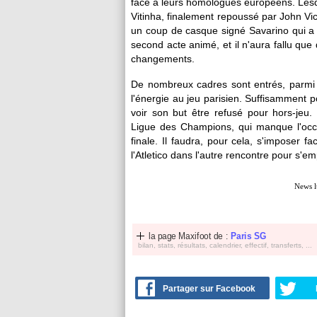
face à leurs homologues européens. Lesq
Vitinha, finalement repoussé par John Vict
un coup de casque signé Savarino qui a
second acte animé, et il n'aura fallu que
changements.
De nombreux cadres sont entrés, parmi 
l'énergie au jeu parisien. Suffisamment pou
voir son but être refusé pour hors-jeu.
Ligue des Champions, qui manque l'occa
finale. Il faudra, pour cela, s'imposer f
l'Atletico dans l'autre rencontre pour s'e
News l
la page Maxifoot de :
Paris SG
bilan, stats, résultats, calendrier, effectif, transferts, ...
Partager sur Facebook