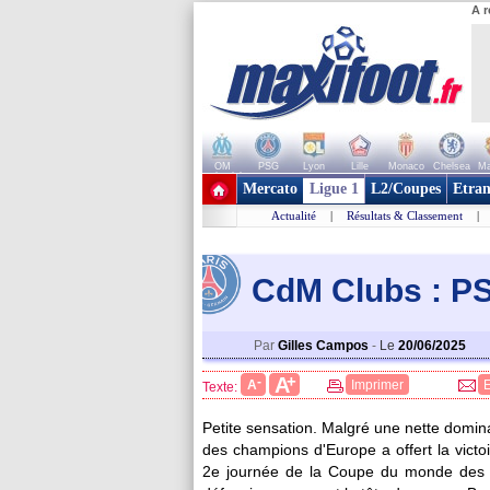
A r
OM
PSG
Lyon
Lille
Monaco
Chelsea
Ma
+ de clubs
Mercato
Ligue 1
L2/Coupes
Etran
Actualité
|
Résultats & Classement
|
CdM Clubs : PSG
Par
Gilles Campos
-
Le
20/06/2025
+
A
-
A
Imprimer
Texte:
Petite sensation. Malgré une nette domina
des champions d'Europe a offert la victo
2e journée de la Coupe du monde des clu