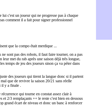
Sparta : le
05/08
Bordeaux :
05/08
Leverkusen
05/08
VIDEO : Ne
05/08
Arsenal : c
05/08
Lyon : Fon
05/08
Aston Vill
05/08
Ipswich : F
05/08
PSG : Live
05/08
Real : le d
05/08
Lyon : Mat
05/08
Lyon : Fons
04/08
Nice : une
04/08
Trabzonspo
04/08
Lyon : Fons
04/08
EdF : Infa
04/08
LdC : du c
04/08
Lyon : la st
04/08
Lyon : Govo
04/08
Lyon : une
04/08
Lyon : Abn
04/08
LdC : Spar
04/08
VIDEO : le
04/08