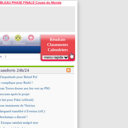
BLEAU PHASE FINALE Coupe du Monde
Résultats
Bayern
Dortmund
Classements
Calendriers
s
|
ransferts 24h/24
d'inquiétude pour Rafael Pol
se complique pour Rodri !
rran Torres donne son feu vert au PSG
 excuses après le projet
t fait pour Fekir (officiel)
onse imminente de Vinicius
Nørgaard transféré à Everton (off.)
Deschamps a discuté !
 Enrique satisfait malgré tout