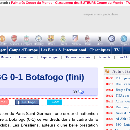
etenir :
Palmarès Coupe du Monde
-
Classement des BUTEURS Coupe du Monde
-
TA
emplacement publicitaire
n Utd
Arsenal
Liverpool
ManCity
Barca
Real
Atletico
Milan
Juve
Inter
Naples
ger
Coupe d'Europe
Les Bleus & International
Chroniques
TV
+
Buteurs
|
Calendrier
|
Equipe type
|
Tableau Transferts
|
Palmarès
|
Les Club
Actu et t
 0-1 Botafogo (fini)
PSG : pas 
10h36
Real : ça 
10h13
Barça : Fe
09h51
39
FIFA : des
09h32
Abha : c'es
09h11
Email
Tweet
Real : rép
08h57
tion du Paris Saint-Germain, une erreur d'inattention
Arsenal : 
08h39
ire à Botafogo (0-1) ce vendredi, dans le cadre de la
Al-Ahli : 
08h22
bs. Les Brésiliens, auteurs d'une belle prestation
PSG : Luis
00h06