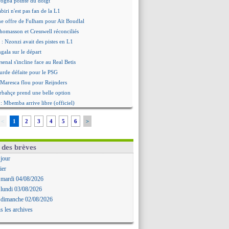
ogba pointé du doigt
biri n'est pas fan de la L1
ne offre de Fulham pour Aït Boudlal
omasson et Cresswell réconciliés
: Nzonzi avait des pistes en L1
gala sur le départ
senal s'incline face au Real Betis
urde défaite pour le PSG
 Maresca flou pour Reijnders
rbahçe prend une belle option
: Mbemba arrive libre (officiel)
le plan d'Alvarez à son retour
<
1
2
3
4
5
6
>
remier succès pour Brest
 joli but de Greenwood avec le Fener !
 une promesse d'Infantino au Maroc ?
 des brèves
ompo pour le premier match amical
 jour
 Jaissle est le nouveau coach (off.)
ier
nouvelle offre pour Vinicius
 mardi 04/08/2026
'OM domine Al-Shahaniya
 lundi 03/08/2026
bral a prolongé (officiel)
 dimanche 02/08/2026
Molina va signer à la Roma
s les archives
mandé arrive pour 140 M€ !
avertz en veut encore plus