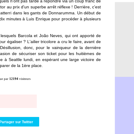
uels n'ont pas tardé à répondre via un coup franc de
Man Utd : B
05/08
or au prix d'un superbe arrêt réflexe ! Derrière, c'est
Roma : Mol
05/08
 atterri dans les gants de Donnarumma. Un début de
Le Havre : 
05/08
 dix minutes à Luis Enrique pour procéder à plusieurs
Chelsea : 
05/08
Atletico : 
05/08
FIFA : Figo
05/08
lesquels Barcola et João Neves, qui ont apporté de
Naples : L
05/08
r égaliser ? L'ailier tricolore a cru le faire, avant de
Feyenoord :
05/08
 Désillusion, donc, pour le vainqueur de la dernière
Brest : c'e
05/08
sion de sécuriser son ticket pour les huitièmes de
Amical : la
05/08
ace à Seattle lundi, en espérant une large victoire de
Amical : u
05/08
mparer de la 1ère place.
Amical : M
05/08
Inter : 40
05/08
ue par
12194
visiteurs
Lille : un 
05/08
Lyon : Fons
05/08
OM : Aguer
05/08
Real : Endr
05/08
Real : ce s
05/08
OM : le ret
05/08
Hull : Tzol
05/08
Partager sur Twitter
PSG : Zaba
05/08
Man Utd : 
05/08