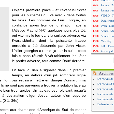
Monaco : P
05/08
Rennes : Za
05/08
Objectif première place - et l'éventuel ticket
Rennes : u
05/08
pour les huitièmes qui va avec - dans toutes
VIDEO : Th
05/08
les têtes. Les hommes de Luis Enrique, en
Dunkerque 
05/08
confiance après leur démonstration face à
Lyon : Man
05/08
l'Atletico Madrid (4-0) quelques jours plus tôt,
Amical : Ar
05/08
ont vite mis le feu dans la surface adverse via
Amical : lo
05/08
Kvaratskheliia, dont la puissante frappe
Man City :
05/08
enroulée a été détournée par John Victor.
LdC : Fene
05/08
L'ailier géorgien a remis ça par la suite, cette
Al-Diriyah 
05/08
fois-ci sans réussir à véritablement inquiéter
Atletico : 
05/08
le portier adverse, tout comme Doué derrière.
Amical : p
05/08
VIDEO : le
05/08
En face ? Rien à signaler dans un premier
CdM 2030 :
05/08
Archives
temps, en dehors d'un joli sombrero signé
PSG : la c
05/08
Les brèves du
liens n'ont pas réussi à mettre en danger Donnarumma
Newcastle :
05/08
Les brèves d'h
ils ne sont pas parvenus à trouver la solution face au
Real : une 
05/08
Les brèves du
e bien trop rapides. Un tableau peu reluisant, jusqu'à
Amical : l
05/08
Les brèves du
o à destination d'Igor Jesus, auteur d'un superbe
Monaco : Ca
05/08
Les brèves du
(0-1, 36e) !
Atletico : 
05/08
Recherche dan
Real : Dio
05/08
rmettre aux champions d'Amérique du Sud de mener
Arsenal : H
05/08