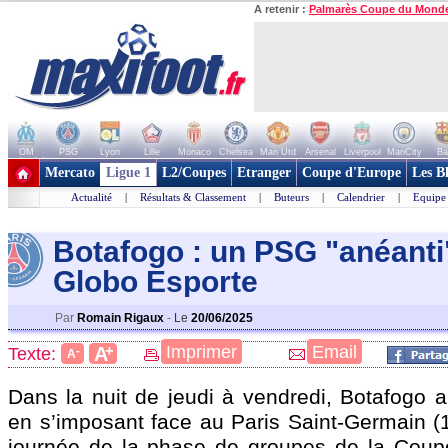
A retenir :
Palmarès Coupe du Mond
OM
PSG
Lyon
Lille
Monaco
Chelsea
Man Utd
Arsenal
Liverpool
ManCity
Ba
+ de clubs
Mercato
Ligue 1
L2/Coupes
Etranger
Coupe d'Europe
Les B
Actualité
|
Résultats & Classement
|
Buteurs
|
Calendrier
|
Equipe
Botafogo : un PSG "anéanti
Globo Esporte
Par
Romain Rigaux
-
Le
20/06/2025
+
Imprimer
Email
A
Texte:
-
A
Dans la nuit de jeudi à vendredi, Botafogo a
en s’imposant face au Paris Saint-Germain (1
journée de la phase de groupes de la Cou