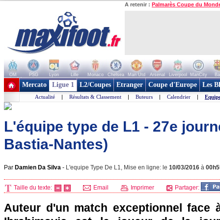
A retenir :
Palmarès Coupe du Mond
OM
PSG
Lyon
Lille
Monaco
Chelsea
Man Utd
Arsenal
Liverpool
ManCity
Ba
+ de clubs
Mercato
Ligue 1
L2/Coupes
Etranger
Coupe d'Europe
Les B
Actualité
|
Résultats & Classement
|
Buteurs
|
Calendrier
|
Equip
L'équipe type de L1 - 27e jour
Bastia-Nantes)
Par
Damien Da Silva
-
L'equipe Type De L1, Mise en ligne: le
10/03/2016
à
00h5
Taille du texte:
Email
Imprimer
Partager:
Auteur d'un match exceptionnel face à