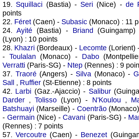
19.
Squillaci
(Bastia) -
Seri
(Nice) -
de P
points
22.
Féret
(Caen) -
Subasic
(Monaco) : 11 p
24.
Ayité
(Bastia) -
Briand
(Guingamp)
(Lyon) : 10 points
28.
Khazri
(Bordeaux) -
Lecomte
(Lorient) 
-
Toulalan
(Monaco) -
Dabo
(Montpelli
Verratti
(Paris-SG) -
Ntep
(Rennes) : 9 poin
37.
Traoré
(Angers) -
Silva
(Monaco) -
Gi
Sall
,
Ruffier
(St-Etienne) : 8 points
42.
Larbi
(Gaz.-Ajaccio) -
Salibur
(Guing
Darder
,
Tolisso
(Lyon) -
N'Koulou
,
M
Batshuayi
(Marseille) -
Coentrão
(Monaco)
-
Germain
(Nice) -
Cavani
(Paris-SG) -
Ma
(Rennes) : 7 points
57.
Vercoutre
(Caen) -
Benezet
(Guinga