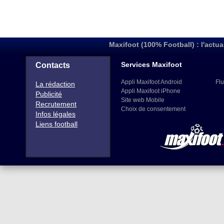
Maxifoot (100% Football) : l'actua
Services Maxifoot
Contacts
Appli Maxifoot Android
Flu
La rédaction
Appli Maxifoot iPhone
Publicité
Site web Mobile
Recrutement
Choix de consentement
Infos légales
Liens football