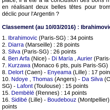
placé, il a été à la conclusion des bons
en réalisant deux belles têtes pour trom
déclic pour l'Argentin ?
Classement (au 10/03/2016) : Ibrahimovic
1.
Ibrahimovic
(Paris-SG) : 34 points
2.
Diarra
(Marseille) : 28 points
3.
Silva
(Paris-SG) : 26 points
4.
Ben Arfa
(Nice) -
Di María
,
Aurier
(Paris
7.
Kurzawa
(Monaco 6 pts, puis Paris-SG) :
8.
Delort
(Caen) -
Enyeama
(Lille) : 17 poin
10.
Ndoye
,
Thomas
(Angers) -
Da Silva
(C
SG) -
Lafont
(Toulouse) : 15 points
15.
Dembèlé
(Rennes) : 14 points
16.
Sidibé
(Lille) -
Boudebouz
(Montpellier)
points