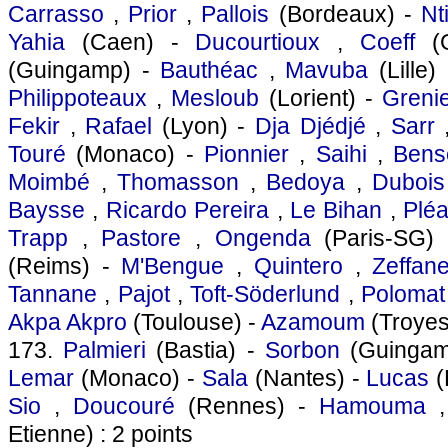
Carrasso
,
Prior
,
Pallois
(Bordeaux) -
Nt
Yahia
(Caen) -
Ducourtioux
,
Coeff
(G
(Guingamp) -
Bauthéac
,
Mavuba
(Lille)
Philippoteaux
,
Mesloub
(Lorient) -
Greni
Fekir
,
Rafael
(Lyon) -
Dja Djédjé
,
Sarr
Touré
(Monaco) -
Pionnier
,
Saihi
,
Bens
Moimbé
,
Thomasson
,
Bedoya
,
Dubois
Baysse
,
Ricardo Pereira
,
Le Bihan
,
Plé
Trapp
,
Pastore
,
Ongenda
(Paris-SG)
(Reims) -
M'Bengue
,
Quintero
,
Zeffan
Tannane
,
Pajot
,
Toft-Söderlund
,
Polomat
Akpa Akpro
(Toulouse) -
Azamoum
(Troyes)
173.
Palmieri
(Bastia) -
Sorbon
(Guingam
Lemar
(Monaco) -
Sala
(Nantes) -
Lucas
(
Sio
,
Doucouré
(Rennes) -
Hamouma
Etienne) : 2 points