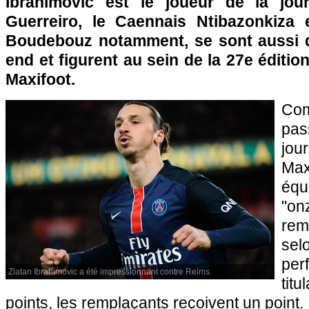
Ibrahimovic est le joueur de la jour
Guerreiro, le Caennais Ntibazonkiza e
Boudebouz notamment, se sont aussi d
end et figurent au sein de la 27e éditio
Maxifoot.
Com
pas
jou
Max
équ
"o
rem
s
pe
Zlatan Ibrahimovic a été impressionnant contre Reims.
titu
points, les remplaçants reçoivent un point.