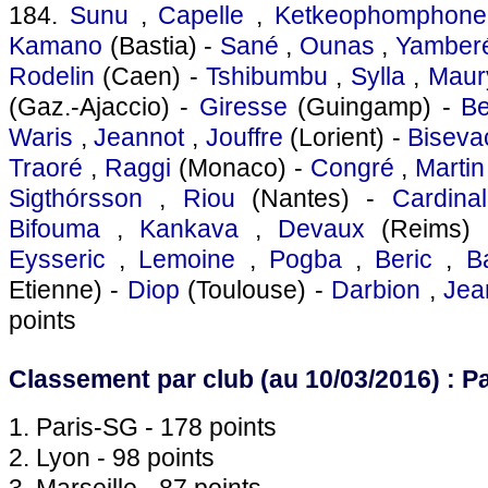
184.
Sunu
,
Capelle
,
Ketkeophomphone
Kamano
(Bastia) -
Sané
,
Ounas
,
Yamber
Rodelin
(Caen) -
Tshibumbu
,
Sylla
,
Maur
(Gaz.-Ajaccio) -
Giresse
(Guingamp) -
Be
Waris
,
Jeannot
,
Jouffre
(Lorient) -
Biseva
Traoré
,
Raggi
(Monaco) -
Congré
,
Martin
Sigthórsson
,
Riou
(Nantes) -
Cardina
Bifouma
,
Kankava
,
Devaux
(Reims)
Eysseric
,
Lemoine
,
Pogba
,
Beric
,
B
Etienne) -
Diop
(Toulouse) -
Darbion
,
Jea
points
Classement par club (au 10/03/2016) : Pa
1. Paris-SG - 178 points
2. Lyon - 98 points