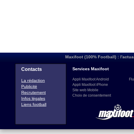
Maxifoot (100% Football) : l'actua
Services Maxifoot
Contacts
Appli Maxifoot Android
Flu
La rédaction
Appli Maxifoot iPhone
Publicité
Site web Mobile
Recrutement
Choix de consentement
Infos légales
Liens football