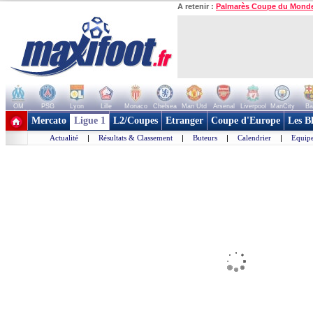
A retenir :
Palmarès Coupe du Mond
OM
PSG
Lyon
Lille
Monaco
Chelsea
Man Utd
Arsenal
Liverpool
ManCity
Ba
+ de clubs
Mercato
Ligue 1
L2/Coupes
Etranger
Coupe d'Europe
Les B
Actualité
|
Résultats & Classement
|
Buteurs
|
Calendrier
|
Equipe