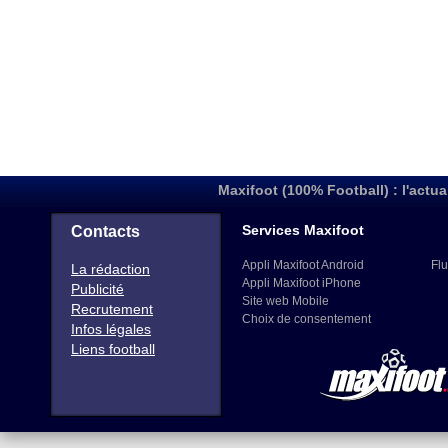
Maxifoot (100% Football) : l'actua
Services Maxifoot
Contacts
Appli Maxifoot Android
Flu
La rédaction
Appli Maxifoot iPhone
Publicité
Site web Mobile
Recrutement
Choix de consentement
Infos légales
Liens football