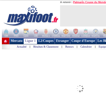
A retenir :
Palmarès Coupe du Mond
OM
PSG
Lyon
Lille
Monaco
Chelsea
Man Utd
Arsenal
Liverpool
ManCity
Ba
+ de clubs
Mercato
Ligue 1
L2/Coupes
Etranger
Coupe d'Europe
Les B
Actualité
|
Résultats & Classement
|
Buteurs
|
Calendrier
|
Equipe