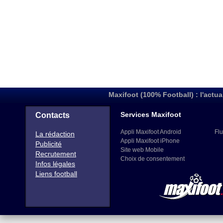
Maxifoot (100% Football) : l'actua
Services Maxifoot
Contacts
Appli Maxifoot Android
Flu
La rédaction
Appli Maxifoot iPhone
Publicité
Site web Mobile
Recrutement
Choix de consentement
Infos légales
Liens football