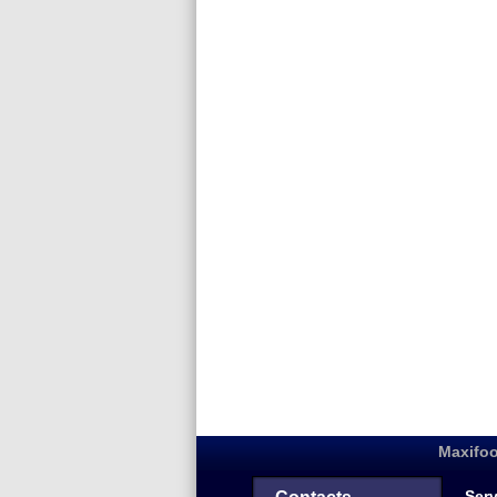
Maxifoo
Serv