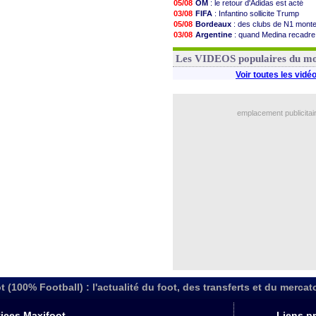
05/08
OM
: le retour d'Adidas est acté
03/08
FIFA
: Infantino sollicite Trump
05/08
Bordeaux
: des clubs de N1 mont
03/08
Argentine
: quand Medina recadre
03/08
Real
: le démenti de Leipzig pour 
03/08
OM
: Paixão attire un 2e club angla
Les VIDEOS populaires du m
Voir toutes les vidé
emplacement publicitai
t (100% Football) : l'actualité du foot, des transferts et du mercat
ices Maxifoot
Liens pr