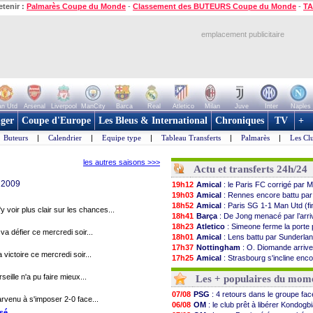
etenir :
Palmarès Coupe du Monde
-
Classement des BUTEURS Coupe du Monde
-
TA
emplacement publicitaire
n Utd
Arsenal
Liverpool
ManCity
Barca
Real
Atletico
Milan
Juve
Inter
Naples
ger
Coupe d'Europe
Les Bleus & International
Chroniques
TV
+
Buteurs
|
Calendrier
|
Equipe type
|
Tableau Transferts
|
Palmarès
|
Les Cl
les autres saisons >>>
Actu et transferts 24h/24
 2009
19h12
Amical
: le Paris FC corrigé par
19h03
Amical
: Rennes encore battu par
18h52
Amical
: Paris SG 1-1 Man Utd (fin
voir plus clair sur les chances...
18h41
Barça
: De Jong menacé par l’arri
18h23
Atletico
: Simeone ferme la porte 
va défier ce mercredi soir...
18h01
Amical
: Lens battu par Sunderland
17h37
Nottingham
: O. Diomande arriv
victoire ce mercredi soir...
17h25
Amical
: Strasbourg s'incline enc
17h08
Amical
: Lille s'impose à Hambou
eille n'a pu faire mieux...
Les + populaires du mom
16h55
Lens
: Ganiou prolongé jusqu'en 20
16h31
OM
: le PSG, les précisions de Be
07/08
PSG
: 4 retours dans le groupe fa
rvenu à s'imposer 2-0 face...
16h11
Amical
: Paris SG-Man Utd, les 
06/08
OM
: le club prêt à libérer Kondogb
16h06
Amical
: Chelsea corrige l'AC Mil
ssé