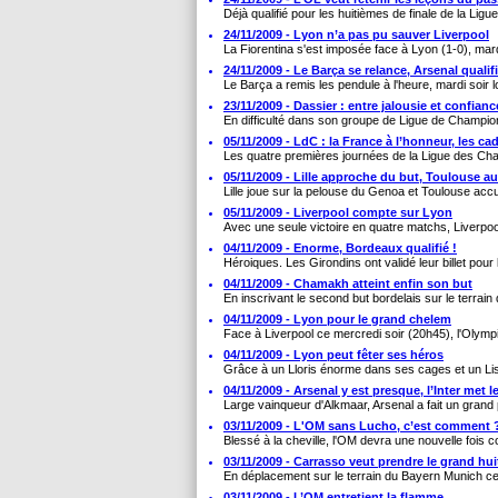
Déjà qualifié pour les huitièmes de finale de la Lig
24/11/2009 - Lyon n’a pas pu sauver Liverpool
La Fiorentina s'est imposée face à Lyon (1-0), mardi
24/11/2009 - Le Barça se relance, Arsenal qualif
Le Barça a remis les pendule à l'heure, mardi soir l
23/11/2009 - Dassier : entre jalousie et confianc
En difficulté dans son groupe de Ligue de Champion
05/11/2009 - LdC : la France à l’honneur, les c
Les quatre premières journées de la Ligue des Cham
05/11/2009 - Lille approche du but, Toulouse au
Lille joue sur la pelouse du Genoa et Toulouse accu
05/11/2009 - Liverpool compte sur Lyon
Avec une seule victoire en quatre matchs, Liverpool
04/11/2009 - Enorme, Bordeaux qualifié !
Héroiques. Les Girondins ont validé leur billet pour l
04/11/2009 - Chamakh atteint enfin son but
En inscrivant le second but bordelais sur le terrain
04/11/2009 - Lyon pour le grand chelem
Face à Liverpool ce mercredi soir (20h45), l'Olymp
04/11/2009 - Lyon peut fêter ses héros
Grâce à un Lloris énorme dans ses cages et un Lisa
04/11/2009 - Arsenal y est presque, l’Inter met 
Large vainqueur d'Alkmaar, Arsenal a fait un grand pa
03/11/2009 - L'OM sans Lucho, c’est comment 
Blessé à la cheville, l'OM devra une nouvelle fois
03/11/2009 - Carrasso veut prendre le grand hui
En déplacement sur le terrain du Bayern Munich ce m
03/11/2009 - L’OM entretient la flamme