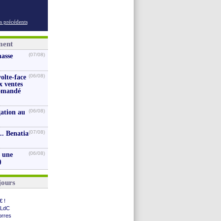
s précédents
ment
(07/08)
masse
(06/08)
volte-face
x ventes
iomandé
(06/08)
gation au
(07/08)
.. Benatia
(06/08)
s une
)
jours
€ !
 LdC
orres