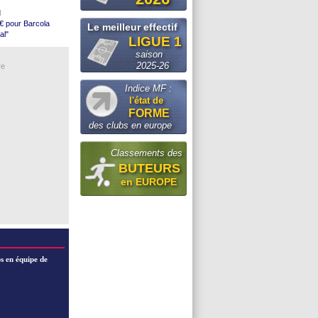
d
€ pour Barcola
Le meilleur effectif
e (off.)
al"
LIGUE 1
leterre
 Strasbourg
saison
re un arbitre
2025-26
re
our Torres
Brentford
Indice MF :
es (officiel)
l'état de
FORME
des clubs en europe
tes
Classements des
BUTEURS
en EUROPE
s en équipe de