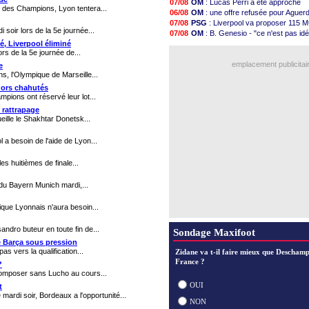
07/08
OM
: Lucas Perri a été approché
15h48
Argentine
: Messi perd son papa
ue des Champions, Lyon tentera...
06/08
OM
: une offre refusée pour Aguer
15h41
Amical
: l'Inter s'offre la Juventus
07/08
PSG
: Liverpool va proposer 115 M
15h21
Atletico
: Almada rejoint River Plat
 soir lors de la 5e journée...
07/08
OM
: B. Genesio - "ce n'est pas idé
15h14
Monaco
: Camara a la cote en Ang
ié, Liverpool éliminé
08/08
Real
: Mourinho durcit les règles
14h59
Amical
: encore une défaite pour
ors de la 5e journée de...
07/08
L1
: prison avec sursis requis cont
14h43
OM
: la piste Goore en attaque
emplacement publicitai
e
14h14
PSG
: ça négocie avec le Barça p
s, l'Olympique de Marseille...
13h59
Amical
: Rennes s'incline contre 
adors chahutés
13h55
Arsenal
: c'est signé pour Guimara
pions ont réservé leur lot...
13h48
Amical
: Le Mans concède un nul
 rattrapage
13h30
Real
: Mourinho durcit les règles
eille le Shakhtar Donetsk...
Voir les brèves précéden
 a besoin de l'aide de Lyon...
es huitièmes de finale...
 du Bayern Munich mardi,...
ique Lyonnais n'aura besoin...
ndro buteur en toute fin de...
Sondage Maxifoot
le Barça sous pression
s vers la qualification...
Zidane va t-il faire mieux que Deschamp
France ?
?
 composer sans Lucho au cours...
OUI
t
ardi soir, Bordeaux a l'opportunité...
NON