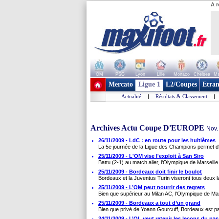
A r
OM
PSG
Lyon
Lille
Monaco
Chelsea
Ma
+ de clubs
Mercato
Ligue 1
L2/Coupes
Etran
Actualité
|
Résultats & Classement
|
Archives Actu Coupe D'EUROPE
Nov.
26/11/2009 - LdC : en route pour les huitièmes
La 5e journée de la Ligue des Champions permet d'y 
25/11/2009 - L'OM vise l'exploit à San Siro
Battu (2-1) au match aller, l'Olympique de Marseille 
25/11/2009 - Bordeaux doit finir le boulot
Bordeaux et la Juventus Turin viseront tous deux la 
25/11/2009 - L’OM peut nourrir des regrets
Bien que supérieur au Milan AC, l'Olympique de Mars
25/11/2009 - Bordeaux a tout d’un grand
Bien que privé de Yoann Gourcuff, Bordeaux est pa
24/11/2009 - L’OL veut retenir les leçons du pa