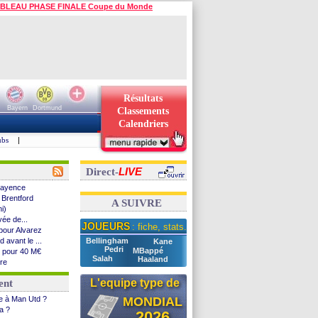
BLEAU PHASE FINALE Coupe du Monde
Résultats
Bayern
Dortmund
Classements
Calendriers
ubs
|
LIVE
Direct-
 Mayence
 Brentford
A SUIVRE
i)
vée de...
JOUEURS
: fiche, stats...
pour Alvarez
 avant le ...
Bellingham
Kane
Pedri
MBappé
e pour 40 M€
Salah
Haaland
ore
rg
L'equipe type de
ent
30 (officiel)
natia
ce à Man Utd ?
MONDIAL
compos
ia ?
2026
an