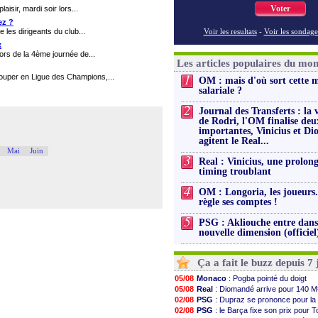
Voter
aisir, mardi soir lors...
ez ?
e les dirigeants du club...
Voir les resultats
-
Voir les sondage
x
ors de la 4ème journée de...
Les articles populaires du mo
1
 louper en Ligue des Champions,...
OM : mais d'où sort cette 
salariale ?
2
Journal des Transferts : la 
de Rodri, l'OM finalise deu
importantes, Vinicius et D
agitent le Real...
Mai
Juin
3
Real : Vinicius, une prolon
timing troublant
4
OM : Longoria, les joueurs.
règle ses comptes !
5
PSG : Akliouche entre dan
nouvelle dimension (officiel
Ça a fait le buzz depuis 7 
05/08
Monaco
: Pogba pointé du doigt
05/08
Real
: Diomandé arrive pour 140 M
02/08
PSG
: Dupraz se prononce pour la
02/08
PSG
: le Barça fixe son prix pour T