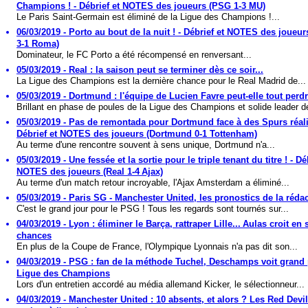
Champions ! - Débrief et NOTES des joueurs (PSG 1-3 MU)
Le Paris Saint-Germain est éliminé de la Ligue des Champions !...
06/03/2019 - Porto au bout de la nuit ! - Débrief et NOTES des joueur
3-1 Roma)
Dominateur, le FC Porto a été récompensé en renversant...
05/03/2019 - Real : la saison peut se terminer dès ce soir...
La Ligue des Champions est la dernière chance pour le Real Madrid de...
05/03/2019 - Dortmund : l'équipe de Lucien Favre peut-elle tout perd
Brillant en phase de poules de la Ligue des Champions et solide leader de
05/03/2019 - Pas de remontada pour Dortmund face à des Spurs réali
Débrief et NOTES des joueurs (Dortmund 0-1 Tottenham)
Au terme d'une rencontre souvent à sens unique, Dortmund n'a...
05/03/2019 - Une fessée et la sortie pour le triple tenant du titre ! - Dé
NOTES des joueurs (Real 1-4 Ajax)
Au terme d'un match retour incroyable, l'Ajax Amsterdam a éliminé...
05/03/2019 - Paris SG - Manchester United, les pronostics de la rédac
C'est le grand jour pour le PSG ! Tous les regards sont tournés sur...
04/03/2019 - Lyon : éliminer le Barça, rattraper Lille... Aulas croit en 
chances
En plus de la Coupe de France, l'Olympique Lyonnais n'a pas dit son...
04/03/2019 - PSG : fan de la méthode Tuchel, Deschamps voit grand 
Ligue des Champions
Lors d'un entretien accordé au média allemand Kicker, le sélectionneur...
04/03/2019 - Manchester United : 10 absents, et alors ? Les Red Devi