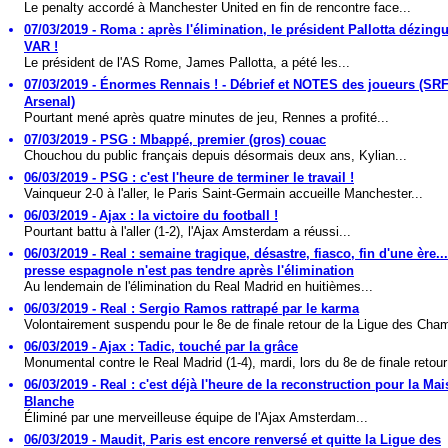
Le penalty accordé à Manchester United en fin de rencontre face...
07/03/2019 - Roma : après l'élimination, le président Pallotta dézingu
VAR !
Le président de l'AS Rome, James Pallotta, a pété les...
07/03/2019 - Énormes Rennais ! - Débrief et NOTES des joueurs (SRF
Arsenal)
Pourtant mené après quatre minutes de jeu, Rennes a profité...
07/03/2019 - PSG : Mbappé, premier (gros) couac
Chouchou du public français depuis désormais deux ans, Kylian...
06/03/2019 - PSG : c'est l'heure de terminer le travail !
Vainqueur 2-0 à l'aller, le Paris Saint-Germain accueille Manchester...
06/03/2019 - Ajax : la victoire du football !
Pourtant battu à l'aller (1-2), l'Ajax Amsterdam a réussi...
06/03/2019 - Real : semaine tragique, désastre, fiasco, fin d'une ère..
presse espagnole n'est pas tendre après l'élimination
Au lendemain de l'élimination du Real Madrid en huitièmes...
06/03/2019 - Real : Sergio Ramos rattrapé par le karma
Volontairement suspendu pour le 8e de finale retour de la Ligue des Cham
06/03/2019 - Ajax : Tadic, touché par la grâce
Monumental contre le Real Madrid (1-4), mardi, lors du 8e de finale retour
06/03/2019 - Real : c'est déjà l'heure de la reconstruction pour la Ma
Blanche
Éliminé par une merveilleuse équipe de l'Ajax Amsterdam...
06/03/2019 - Maudit, Paris est encore renversé et quitte la Ligue des