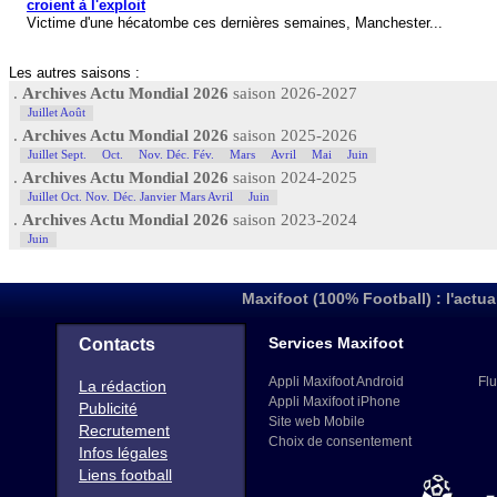
croient à l'exploit
Victime d'une hécatombe ces dernières semaines, Manchester...
Les autres saisons :
.
Archives Actu Mondial 2026
saison 2026-2027
Juillet Août
.
Archives Actu Mondial 2026
saison 2025-2026
Juillet Sept.
Oct.
Nov. Déc. Fév.
Mars
Avril
Mai
Juin
.
Archives Actu Mondial 2026
saison 2024-2025
Juillet Oct. Nov. Déc. Janvier Mars Avril
Juin
.
Archives Actu Mondial 2026
saison 2023-2024
Juin
Maxifoot (100% Football) : l'actua
Services Maxifoot
Contacts
Appli Maxifoot Android
Flu
La rédaction
Appli Maxifoot iPhone
Publicité
Site web Mobile
Recrutement
Choix de consentement
Infos légales
Liens football