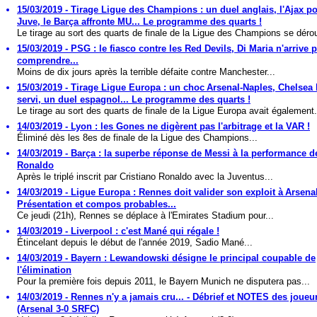
15/03/2019 - Tirage Ligue des Champions : un duel anglais, l'Ajax po
Juve, le Barça affronte MU... Le programme des quarts !
Le tirage au sort des quarts de finale de la Ligue des Champions se déroul
15/03/2019 - PSG : le fiasco contre les Red Devils, Di Maria n'arrive 
comprendre...
Moins de dix jours après la terrible défaite contre Manchester...
15/03/2019 - Tirage Ligue Europa : un choc Arsenal-Naples, Chelsea 
servi, un duel espagnol... Le programme des quarts !
Le tirage au sort des quarts de finale de la Ligue Europa avait également.
14/03/2019 - Lyon : les Gones ne digèrent pas l'arbitrage et la VAR !
Éliminé dès les 8es de finale de la Ligue des Champions...
14/03/2019 - Barça : la superbe réponse de Messi à la performance d
Ronaldo
Après le triplé inscrit par Cristiano Ronaldo avec la Juventus...
14/03/2019 - Ligue Europa : Rennes doit valider son exploit à Arsenal
Présentation et compos probables...
Ce jeudi (21h), Rennes se déplace à l'Emirates Stadium pour...
14/03/2019 - Liverpool : c'est Mané qui régale !
Étincelant depuis le début de l'année 2019, Sadio Mané...
14/03/2019 - Bayern : Lewandowski désigne le principal coupable de
l'élimination
Pour la première fois depuis 2011, le Bayern Munich ne disputera pas...
14/03/2019 - Rennes n'y a jamais cru... - Débrief et NOTES des joueu
(Arsenal 3-0 SRFC)