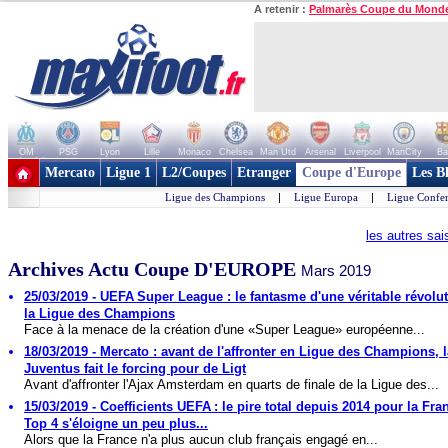
A retenir :
Palmarès Coupe du Mond
OM
PSG
Lyon
Lille
Monaco
Chelsea
Man Utd
Arsenal
Liverpool
ManCity
Ba
+ de clubs
Mercato
Ligue 1
L2/Coupes
Etranger
Coupe d'Europe
Les B
Ligue des Champions
|
Ligue Europa
|
Ligue Confe
les autres sa
Archives Actu Coupe D'EUROPE
Mars 2019
25/03/2019 - UEFA Super League : le fantasme d'une véritable révolu
la Ligue des Champions
Face à la menace de la création d'une «Super League» européenne...
18/03/2019 - Mercato : avant de l'affronter en Ligue des Champions, l
Juventus fait le forcing pour de Ligt
Avant d'affronter l'Ajax Amsterdam en quarts de finale de la Ligue des...
15/03/2019 - Coefficients UEFA : le pire total depuis 2014 pour la Fran
Top 4 s'éloigne un peu plus...
Alors que la France n'a plus aucun club français engagé en...