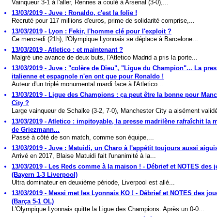
Vainqueur 3-1 à l'aller, Rennes a coulé à Arsenal (3-0),...
13/03/2019 - Juve : Ronaldo, c'est la folie !
Recruté pour 117 millions d'euros, prime de solidarité comprise,...
13/03/2019 - Lyon : Fekir, l'homme clé pour l'exploit ?
Ce mercredi (21h), l'Olympique Lyonnais se déplace à Barcelone...
13/03/2019 - Atletico : et maintenant ?
Malgré une avance de deux buts, l'Atletico Madrid a pris la porte...
13/03/2019 - Juve : "colère de Dieu", "Ligue du Champion"... La pre
italienne et espagnole n'en ont que pour Ronaldo !
Auteur d'un triplé monumental mardi face à l'Atletico...
13/03/2019 - Ligue des Champions : ça peut être la bonne pour Manc
City ?
Large vainqueur de Schalke (3-2, 7-0), Manchester City a aisément validé
13/03/2019 - Atletico : impitoyable, la presse madrilène rafraîchit la
de Griezmann...
Passé à côté de son match, comme son équipe,...
13/03/2019 - Juve : Matuidi, un Charo à l'appétit toujours aussi aigui
Arrivé en 2017, Blaise Matuidi fait l'unanimité à la...
13/03/2019 - Les Reds comme à la maison ! - Débrief et NOTES des 
(Bayern 1-3 Liverpool)
Ultra dominateur en deuxième période, Liverpool est allé...
13/03/2019 - Messi met les Lyonnais KO ! - Débrief et NOTES des jou
(Barça 5-1 OL)
L'Olympique Lyonnais quitte la Ligue des Champions. Après un 0-0...