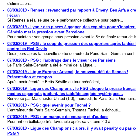
d'élimination...
08/03/2019 - Rennes : revanchard par rapport à Emery, Ben Arfa a cr
l'écran
Si Rennes a réalisé une belle performance collective pour battre...
08/03/2019 - Lyon : des places à gagner, des exploits pour s'inspirer.
Génésio met la pression avant Barcelone
Pour maintenir son groupe sous pression avant le 8e de finale retour de la
08/03/2019 - PSG : le coup de pression des supporters après la dési
contre les Red Devils
Deux jours après la nouvelle sortie de route du Paris Saint-Germain contr
07/03/2019 - PSG : l'arbitrage dans le viseur des Parisiens
Le Paris Saint-Germain a été éliminé de la Ligue...
07/03/2019 - Ligue Europa : Arsenal, le nouveau défi de Rennes !
Présentation et compos
Après avoir écarté le Betis Séville au tour précédent,...
07/03/2019 - Ligue des Champions : le PSG choque la presse françai
médias espagnols jubilent, les tabloïds anglais hystériques...
Renversé par Manchester United (1-3), mercredi, le Paris Saint-Germain..
07/03/2019 - PSG : quel avenir pour Tuchel ?
L'entraîneur du Paris Saint-Germain, Thomas Tuchel, a échoué...
07/03/2019 - PSG : un manque de courage et d'audace
Pourtant en ballotage très favorable après sa victoire 2-0 à...
07/03/2019 - Ligue des Champions : alors, il y avait penalty ou pas c
PSG ?