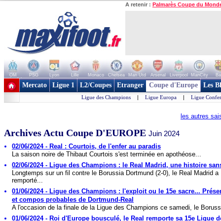
A retenir :
Palmarès Coupe du Mond
OM
PSG
Lyon
Lille
Monaco
Chelsea
Man Utd
Arsenal
Liverpool
ManCity
Ba
+ de clubs
Mercato
Ligue 1
L2/Coupes
Etranger
Coupe d'Europe
Les B
Ligue des Champions
|
Ligue Europa
|
Ligue Confe
les autres sa
Archives Actu Coupe D'EUROPE
Juin 2024
02/06/2024 - Real : Courtois, de l'enfer au paradis
La saison noire de Thibaut Courtois s'est terminée en apothéose...
02/06/2024 - Ligue des Champions : le Real Madrid, une histoire sans
Longtemps sur un fil contre le Borussia Dortmund (2-0), le Real Madrid a
remporté...
01/06/2024 - Ligue des Champions : l'exploit ou le 15e sacre... Prése
et compos probables de Dortmund-Real
A l'occasion de la finale de la Ligue des Champions ce samedi, le Borussi
01/06/2024 - Roi d'Europe bousculé, le Real remporte sa 15e Ligue d