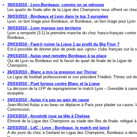
30/03/2010 - Lyon-Bordeaux, comme on se retrouve
Les quarts de finale aller de la Ligue des Champions nous offrent un cho
30/03/2010 - Bordeaux et Lyon dans le top 3 européen
Lyon, un bon tirage pour Bordeaux, et Bordeaux, un bon tirage pour Lyon 
30/03/2010 - Lyon marque son territoire
Lyon a remporté (3-1) la première manche du choc franco-français contre
Bordeaux,...
29/03/2010 - Faut-il ruiner la Ligue 1 au profit du Big Four ?
Est-il possible de donner plus de poids aux «gros» clubs français sur la s
29/03/2010 - Aulas veut remettre Bordeaux à sa place
Qui de Lyon ou Bordeaux est le favori du quart de finale de la Ligue de
Champions...
26/03/2010 - Blanc a mis la pression sur Thiriez
La Ligue de football professionnel et son président Frédéric Thiriez ont ét
25/03/2010 - Puel furieux contre Blanc et la Ligue
La décision de la LFP de reprogrammer le match Lyon – Grenoble à sam
exaspère...
24/03/2010 - Aulas n'a pas eu gain de cause
Jean-Michel Aulas a eu beau se déplacer à Paris pour plaider sa cause, l
Commission...
23/03/2010 - Ancelotti joue sa tête à Chelsea
Eliminé de la Ligue des Champions au stade des 8es de finale, relégué à 
22/03/2010 - LdC : Lyon - Bordeaux, le match est lancé
A dix jours du choc à Gerland en Ligue des Champions, Bordeaux a dem