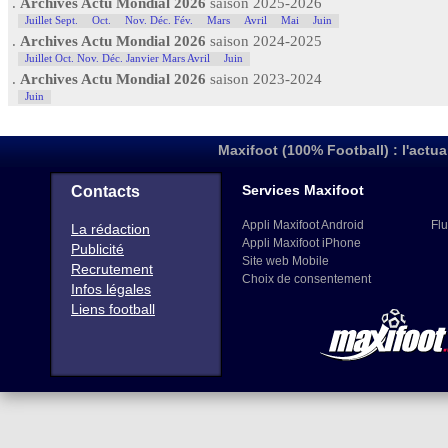
.
Archives Actu Mondial 2026
saison 2025-2026
Juillet Sept.
Oct.
Nov. Déc. Fév.
Mars
Avril
Mai
Juin
.
Archives Actu Mondial 2026
saison 2024-2025
Juillet Oct. Nov. Déc. Janvier Mars Avril
Juin
.
Archives Actu Mondial 2026
saison 2023-2024
Juin
Maxifoot (100% Football) : l'actua
Services Maxifoot
Contacts
Appli Maxifoot Android
Flu
La rédaction
Appli Maxifoot iPhone
Publicité
Site web Mobile
Recrutement
Choix de consentement
Infos légales
Liens football