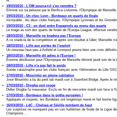
la...
19/03/2010 - L'OM pourra-t-il s'en remettre ?
Eliminé sur sa pelouse par le Benfica Lisbonne, l'Olympique de Marseille q
19/03/2010 - Un choc Lyon - Bordeaux en quarts de finale
Incroyable : les deux clubs français, l'Olympique Lyonnais et les Girondin
19/03/2010 - C3 : un duel entre Espagnols au menu des quarts
Le tirage au sort des quarts de finale de l'Europa League, effectué vendred
18/03/2010 - Marseille ne bradera pas l’Europa
A ce stade-là de la compétition et après son résultat à l'aller, Marseille n'a
18/03/2010 - Lille aux portes de l’exploit
Un nouveau faux-pas à Anfield et Liverpool pourra faire une croix définitiv
18/03/2010 - Marseille dit adieu à l'Europe !
Énorme désillusion pour l'Olympique de Marseille éliminé jeudi soir de la 
18/03/2010 - Lille n'a pas fait le poids
Soirée catastrophe pour les clubs français avec l'élimination du Lille OSC
17/03/2010 - Mourinho en pleine jubilation
José Mourinho a bu du petit lait mardi soir à Stamford Bridge. Après le tr
17/03/2010 - Drogba voit rouge
Didier Drogba l'a mauvaise. Exclu en fin de rencontre mardi soir face à l'In
17/03/2010 - Bordeaux dans le gotha européen !
Appliqués et inspirés, les Bordelais ont longtemps mené et fait bonne figu
16/03/2010 - LdC : Chelsea et Séville tombent de haut
Les surprises ne manquent pas en ces huitièmes de finale de la Ligue d
Champions....