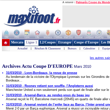
A retenir :
Palmarès Coupe du Mond
OM
PSG
Lyon
Lille
Monaco
Chelsea
Man Utd
Arsenal
Liverpool
ManCity
Ba
+ de clubs
Mercato
Ligue 1
L2/Coupes
Etranger
Coupe d'Europe
Les B
Actualité
|
Résultats & Classement
|
Buteurs
|
Calendrier
|
Equipe
les autres sa
Archives Actu Coupe D'EUROPE
Mars 2010
31/03/2010 - Lyon-Bordeaux, la revue de presse
Au lendemain de la victoire de l'Olympique Lyonnais sur les Girondins de
Bordeaux...
31/03/2010 - Rooney retient son souffle, l'Angleterre aussi
Manchester United a non seulement perdu son quart de finale aller sur le t
31/03/2010 - Arsenal-Barça, au rendez-vous du beau jeu
Arsenal reçoit le FC Barcelone mercredi (20h45) en quarts de finale aller 
31/03/2010 - Arsenal revient de l’enfer face au Barça, l’Inter prend u
Mené 2-0 par un Barça euphorique, Arsenal a réussi un incroyable retour p