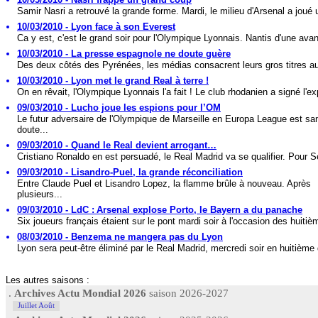
Samir Nasri a retrouvé la grande forme. Mardi, le milieu d'Arsenal a joué u
10/03/2010 - Lyon face à son Everest
Ca y est, c'est le grand soir pour l'Olympique Lyonnais. Nantis d'une avan
10/03/2010 - La presse espagnole ne doute guère
Des deux côtés des Pyrénées, les médias consacrent leurs gros titres au
10/03/2010 - Lyon met le grand Real à terre !
On en rêvait, l'Olympique Lyonnais l'a fait ! Le club rhodanien a signé l'exp
09/03/2010 - Lucho joue les espions pour l’OM
Le futur adversaire de l'Olympique de Marseille en Europa League est sa
doute...
09/03/2010 - Quand le Real devient arrogant…
Cristiano Ronaldo en est persuadé, le Real Madrid va se qualifier. Pour Se
09/03/2010 - Lisandro-Puel, la grande réconciliation
Entre Claude Puel et Lisandro Lopez, la flamme brûle à nouveau. Après
plusieurs...
09/03/2010 - LdC : Arsenal explose Porto, le Bayern a du panache
Six joueurs français étaient sur le pont mardi soir à l'occasion des huitiè
08/03/2010 - Benzema ne mangera pas du Lyon
Lyon sera peut-être éliminé par le Real Madrid, mercredi soir en huitième 
Les autres saisons :
.
Archives Actu Mondial 2026
saison 2026-2027
Juillet Août