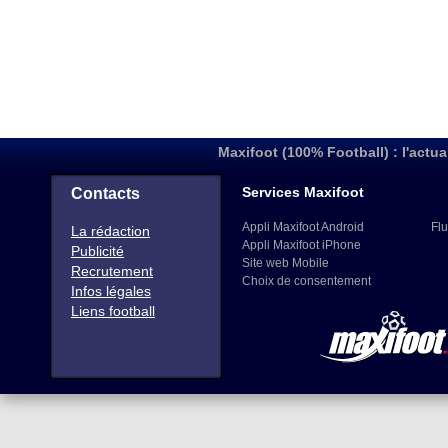
Maxifoot (100% Football) : l'actua
Services Maxifoot
Contacts
Appli Maxifoot Android
Flu
La rédaction
Appli Maxifoot iPhone
Publicité
Site web Mobile
Recrutement
Choix de consentement
Infos légales
Liens football