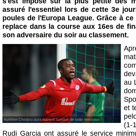
s'est imposé sur la plus petite des 
assuré l'essentiel lors de cette 3e jo
poules de l'Europa League. Grâce à ce
replace dans la course aux 16es de fin
son adversaire du soir au classement.
Ap
mat
comp
dev
au 
do
Spo
et 
pel
Aurélien Chedjou aura marqué l'unique de cette rencontre.
(1-
Rudi Garcia ont assuré le service mini