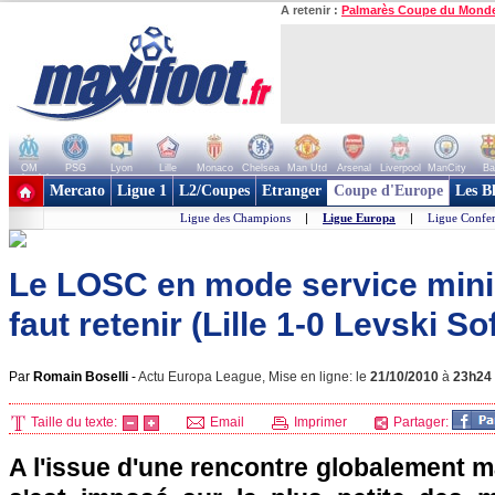
A retenir :
Palmarès Coupe du Mond
OM
PSG
Lyon
Lille
Monaco
Chelsea
Man Utd
Arsenal
Liverpool
ManCity
Ba
+ de clubs
Mercato
Ligue 1
L2/Coupes
Etranger
Coupe d'Europe
Les B
Ligue des Champions
|
Ligue Europa
|
Ligue Confe
Le LOSC en mode service mini
faut retenir (Lille 1-0 Levski So
Par
Romain Boselli
-
Actu Europa League, Mise en ligne: le
21/10/2010
à
23h24
Taille du texte:
Email
Imprimer
Partager:
A l'issue d'une rencontre globalement ma