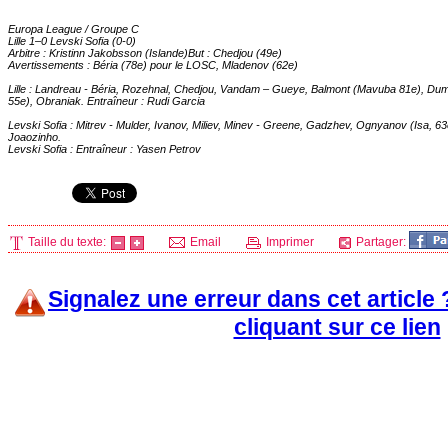
Europa League / Groupe C
Lille
1–0 Levski Sofia (0-0)
Arbitre : Kristinn Jakobsson (Islande)But : Chedjou (49e)
Avertissements : Béria (78e) pour le
LOSC
, Mladenov (62e)
Lille
: Landreau - Béria, Rozehnal, Chedjou, Vandam – Gueye, Balmont (Mavuba 81e), Dum
55e), Obraniak. Entraîneur : Rudi Garcia
Levski Sofia : Mitrev - Mulder, Ivanov, Miliev, Minev - Greene, Gadzhev, Ognyanov (Isa, 6
Joaozinho.
Levski Sofia : Entraîneur : Yasen Petrov
Taille du texte:
Email
Imprimer
Partager:
Signalez une erreur dans cet article
cliquant sur ce lien