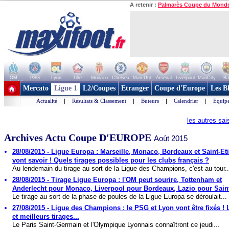
A retenir :
Palmarès Coupe du Mond
OM
PSG
Lyon
Lille
Monaco
Chelsea
Man Utd
Arsenal
Liverpool
ManCity
Ba
+ de clubs
Mercato
Ligue 1
L2/Coupes
Etranger
Coupe d'Europe
Les B
Actualité
|
Résultats & Classement
|
Buteurs
|
Calendrier
|
Equipe
les autres sa
Archives Actu Coupe D'EUROPE
Août 2015
28/08/2015 - Ligue Europa : Marseille, Monaco, Bordeaux et Saint-Et
vont savoir ! Quels tirages possibles pour les clubs français ?
Au lendemain du tirage au sort de la Ligue des Champions, c'est au tour..
28/08/2015 - Tirage Ligue Europa : l'OM peut sourire, Tottenham et
Anderlecht pour Monaco, Liverpool pour Bordeaux, Lazio pour Saint
Le tirage au sort de la phase de poules de la Ligue Europa se déroulait...
27/08/2015 - Ligue des Champions : le PSG et Lyon vont être fixés ! 
et meilleurs tirages...
Le Paris Saint-Germain et l'Olympique Lyonnais connaîtront ce jeudi...