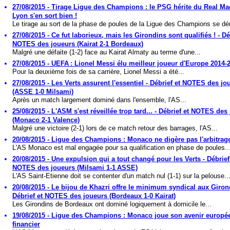
27/08/2015 - Tirage Ligue des Champions : le PSG hérite du Real Ma
Lyon s'en sort bien !
Le tirage au sort de la phase de poules de la Ligue des Champions se déro
27/08/2015 - Ce fut laborieux, mais les Girondins sont qualifiés ! - Dé
NOTES des joueurs (Kairat 2-1 Bordeaux)
Malgré une défaite (1-2) face au Kairat Almaty au terme d'une...
27/08/2015 - UEFA : Lionel Messi élu meilleur joueur d'Europe 2014-2
Pour la deuxième fois de sa carrière, Lionel Messi a été...
27/08/2015 - Les Verts assurent l'essentiel - Débrief et NOTES des jo
(ASSE 1-0 Milsami)
Après un match largement dominé dans l'ensemble, l'AS...
25/08/2015 - L'ASM s'est réveillée trop tard... - Débrief et NOTES des
(Monaco 2-1 Valence)
Malgré une victoire (2-1) lors de ce match retour des barrages, l'AS...
20/08/2015 - Ligue des Champions : Monaco ne digère pas l'arbitrage
L'AS Monaco est mal engagée pour sa qualification en phase de poules..
20/08/2015 - Une expulsion qui a tout changé pour les Verts - Débrief
NOTES des joueurs (Milsami 1-1 ASSE)
L'AS Saint-Etienne doit se contenter d'un match nul (1-1) sur la pelouse..
20/08/2015 - Le bijou de Khazri offre le minimum syndical aux Giron
Débrief et NOTES des joueurs (Bordeaux 1-0 Kairat)
Les Girondins de Bordeaux ont dominé logiquement à domicile le...
19/08/2015 - Ligue des Champions : Monaco joue son avenir europée
financier