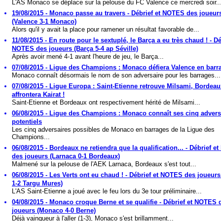
L'AS Monaco se déplace sur la pelouse du FC Valence ce mercredi soir..
19/08/2015 - Monaco passe au travers - Débrief et NOTES des joueur
(Valence 3-1 Monaco)
Alors qu'il y avait la place pour ramener un résultat favorable de...
11/08/2015 - En route pour le sextuplé, le Barça a eu très chaud ! - Dé
NOTES des joueurs (Barça 5-4 ap Séville)
Après avoir mené 4-1 avant l'heure de jeu, le Barça...
07/08/2015 - Ligue des Champions : Monaco défiera Valence en barra
Monaco connaît désormais le nom de son adversaire pour les barrages...
07/08/2015 - Ligue Europa : Saint-Etienne retrouve Milsami, Bordeau
affrontera Kairat !
Saint-Etienne et Bordeaux ont respectivement hérité de Milsami...
06/08/2015 - Ligue des Champions : Monaco connaît ses cinq advers
potentiels
Les cinq adversaires possibles de Monaco en barrages de la Ligue des
Champions...
06/08/2015 - Bordeaux ne retiendra que la qualification... - Débrief 
des joueurs (Larnaca 0-1 Bordeaux)
Malmené sur la pelouse de l'AEK Larnaca, Bordeaux s'est tout...
06/08/2015 - Les Verts ont eu chaud ! - Débrief et NOTES des joueur
1-2 Targu Mures)
L'AS Saint-Etienne a joué avec le feu lors du 3e tour préliminaire...
04/08/2015 - Monaco croque Berne et se qualifie - Débrief et NOTES 
joueurs (Monaco 4-0 Berne)
Déjà vainqueur à l'aller (1-3), Monaco s'est brillamment...