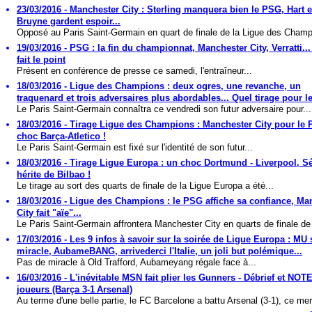
23/03/2016 - Manchester City : Sterling manquera bien le PSG, Hart e
Bruyne gardent espoir...
Opposé au Paris Saint-Germain en quart de finale de la Ligue des Champi
19/03/2016 - PSG : la fin du championnat, Manchester City, Verratti..
fait le point
Présent en conférence de presse ce samedi, l'entraîneur...
18/03/2016 - Ligue des Champions : deux ogres, une revanche, un
traquenard et trois adversaires plus abordables... Quel tirage pour 
Le Paris Saint-Germain connaîtra ce vendredi son futur adversaire pour...
18/03/2016 - Tirage Ligue des Champions : Manchester City pour le
choc Barça-Atletico !
Le Paris Saint-Germain est fixé sur l'identité de son futur...
18/03/2016 - Tirage Ligue Europa : un choc Dortmund - Liverpool, Sé
hérite de Bilbao !
Le tirage au sort des quarts de finale de la Ligue Europa a été...
18/03/2016 - Ligue des Champions : le PSG affiche sa confiance, Ma
City fait "aïe"...
Le Paris Saint-Germain affrontera Manchester City en quarts de finale de 
17/03/2016 - Les 9 infos à savoir sur la soirée de Ligue Europa : MU
miracle, AubameBANG, arrivederci l'Italie, un joli but polémique...
Pas de miracle à Old Trafford, Aubameyang régale face à...
16/03/2016 - L'inévitable MSN fait plier les Gunners - Débrief et NOT
joueurs (Barça 3-1 Arsenal)
Au terme d'une belle partie, le FC Barcelone a battu Arsenal (3-1), ce mer