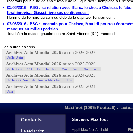
Incertain pour le 8e de finale retour de la Ligue des Champions à Chelsea
05/03/2016 - PSG : sa relation avec Blanc, le choc à Chelsea, le fabu
Ibrahimovic... Gasset livre ses confidences !
Homme de l'ombre au sein du club de la capitale, l'entraîneur...
03/03/2016 - PSG : incertain pour Chelsea, Matuidi pourrait énormé
manquer au milieu parisien...
Touché à la cuisse gauche contre Saint-Etienne (3-1), mercredi...
Les autres saisons :
.
Archives Actu Mondial 2026
saison 2026-2027
Juillet Août
.
Archives Actu Mondial 2026
saison 2025-2026
Juillet Sept.
Oct.
Nov. Déc. Fév.
Mars
Avril
Mai
Juin
.
Archives Actu Mondial 2026
saison 2024-2025
Juillet Oct. Nov. Déc. Janvier Mars Avril
Juin
.
Archives Actu Mondial 2026
saison 2023-2024
Juin
Maxifoot (100% Football) : l'actua
Services Maxifoot
Contacts
Appli Maxifoot Android
Flu
La rédaction