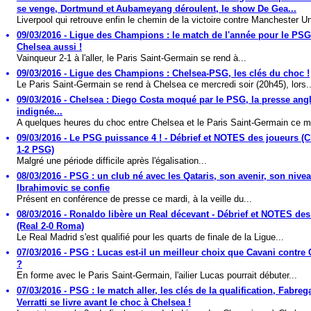
se venge, Dortmund et Aubameyang déroulent, le show De Gea...
Liverpool qui retrouve enfin le chemin de la victoire contre Manchester Un
09/03/2016 - Ligue des Champions : le match de l'année pour le PSG.
Chelsea aussi !
Vainqueur 2-1 à l'aller, le Paris Saint-Germain se rend à...
09/03/2016 - Ligue des Champions : Chelsea-PSG, les clés du choc !
Le Paris Saint-Germain se rend à Chelsea ce mercredi soir (20h45), lors..
09/03/2016 - Chelsea : Diego Costa moqué par le PSG, la presse ang
indignée...
A quelques heures du choc entre Chelsea et le Paris Saint-Germain ce me
09/03/2016 - Le PSG puissance 4 ! - Débrief et NOTES des joueurs (
1-2 PSG)
Malgré une période difficile après l'égalisation...
08/03/2016 - PSG : un club né avec les Qataris, son avenir, son nivea
Ibrahimovic se confie
Présent en conférence de presse ce mardi, à la veille du...
08/03/2016 - Ronaldo libère un Real décevant - Débrief et NOTES des
(Real 2-0 Roma)
Le Real Madrid s'est qualifié pour les quarts de finale de la Ligue...
07/03/2016 - PSG : Lucas est-il un meilleur choix que Cavani contre
?
En forme avec le Paris Saint-Germain, l'ailier Lucas pourrait débuter...
07/03/2016 - PSG : le match aller, les clés de la qualification, Fabrega
Verratti se livre avant le choc à Chelsea !