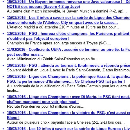
16/03/2016 - Un Bayern immense renverse une Juve valeureuse ! - Déb
NOTES des joueurs (Bayern 4-2 ap Juve)
Au terme d'un match incroyable, le Bayern Munich a dominé (4-2, ap)...
15/03/2016 - Les 8 infos à savoir sur la soirée de Ligue des Champion
séance infernale de l'Atletico, City en quart avec de la casse...
L'Atletico Madrid a dû attendre 210 minutes et 15 tirs au but pour...
13/03/2016 - PSG : heureux d'être champions, les Parisiens profitent 
n'oublient pas l'objectif européen !
Champion de France après son large succès à Troyes (9-0),...
11/03/2016 - Coefficients UEFA : assurée de terminer au pire 6e, la F
peut souffler mais...
Avec l'élimination du Zénith Saint-Pétersbourg en 8e...
10/03/2016 - PSG : attendu au tournant, Ibrahimovic a répondu prése
Souvent décisif en Ligue 1 avec le Paris Saint-Germain, Zlatan Ibrahimov
10/03/2016 - Ligue des Champions : la polémique Hazard, la qualific
PSG, la performance d'Ibrahimovic... Ce Chelsea-PSG fait parler !
Au lendemain de la qualification du Paris Saint-Germain pour les quarts 
finale...
10/03/2016 - Ligue des Champions : avec Di Maria, le PSG tient peut-
chaînon manquant pour voir plus haut !
Recruté l'été dernier pour 63 millions d'euros,...
10/03/2016 - Ligue des Champions : la victoire du PSG, c'est aussi c
Blanc !
Auteur de plusieurs choix payants face à Chelsea (2-1, 2-1) lors des...
10/03/2016 - Les 10 infos à savoir sur la soirée de Ligue Europa : Li