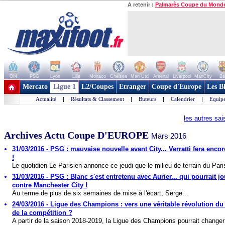
A retenir :
Palmarès Coupe du Mond
OM
PSG
Lyon
Lille
Monaco
Chelsea
Man Utd
Arsenal
Liverpool
ManCity
Ba
+ de clubs
Mercato
Ligue 1
L2/Coupes
Etranger
Coupe d'Europe
Les B
Actualité
|
Résultats & Classement
|
Buteurs
|
Calendrier
|
Equipe
les autres sa
Archives Actu Coupe D'EUROPE
Mars 2016
31/03/2016 - PSG : mauvaise nouvelle avant City... Verratti fera encor
!
Le quotidien Le Parisien annonce ce jeudi que le milieu de terrain du Paris
31/03/2016 - PSG : Blanc s'est entretenu avec Aurier... qui pourrait j
contre Manchester City !
Au terme de plus de six semaines de mise à l'écart, Serge...
24/03/2016 - Ligue des Champions : vers une véritable révolution du
de la compétition ?
A partir de la saison 2018-2019, la Ligue des Champions pourrait changer 