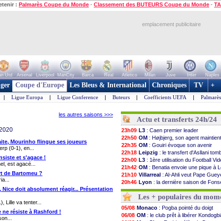
etenir :
Palmarès Coupe du Monde
-
Classement des BUTEURS Coupe du Monde
-
TA
emplacement publicitaire
n Utd
Arsenal
Liverpool
ManCity
Barca
Real
Atletico
Milan
Juve
Inter
Naples
ger
Coupe d'Europe
Les Bleus & International
Chroniques
TV
+
|
Ligue Europa
|
Ligue Conference
|
Buteurs
|
Coefficients UEFA
|
Palmarè
les autres saisons >>>
Actu et transferts 24h/24
 2020
23h09
L3
: Caen premier leader
22h50
OM
: Højbjerg, son agent maintien
aite, Mourinho flingue ses joueurs
22h35
OM
: Gouiri évoque son avenir
rp (0-1), en...
22h18
Leipzig
: le transfert d'Asllani tom
siste et s'agace !
22h00
L3
: 1ère utilisation du Football V
l, est agacé...
21h42
OM
: Benatia envoie une pique à 
art de Bartomeu ?
21h10
Villarreal
: Al-Ahli veut Pape Guey
a...
20h46
Lyon
: la dernière saison de Fon
, Nice doit absolument réagir... Présentation
20h30
OM
: un nouveau prétendant pour
Les + populaires du mom
20h01
Brest
: un gardien norvégien en a
Lille va tenter...
19h18
OM
: McCourt a versé 120 M€ en
05/08
Monaco
: Pogba pointé du doigt
 ne résiste à Rashford !
19h09
PSG
: 4 retours dans le groupe fa
06/08
OM
: le club prêt à libérer Kondogb
son...
18h48
Nice
: Kevin Carlos va partir en Ita