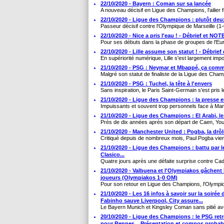
22/10/2020 - Bayern : Coman sur sa lancée
A nouveau décisif en Ligue des Champions, l'ailier f
22/10/2020 - Ligue des Champions : plutôt deu
Passeur décisif contre l'Olympique de Marseille (1-
22/10/2020 - Nice a pris l'eau ! - Débrief et N
Pour ses débuts dans la phase de groupes de l'Eur
22/10/2020 - Lille assume son statut ! - Débri
En supériorité numérique, Lille s'est largement impo
21/10/2020 - PSG : Neymar et Mbappé, ça comm
Malgré son statut de finaliste de la Ligue des Cham
21/10/2020 - PSG : Tuchel, la tête à l'envers
Sans inspiration, le Paris Saint-Germain s'est pris l
21/10/2020 - Ligue des Champions : la presse
Impuissants et souvent trop personnels face à Man
21/10/2020 - Ligue des Champions : El Arabi, 
Près de dix années après son départ de Caen, You
21/10/2020 - Manchester United : Pogba, la drôl
Critiqué depuis de nombreux mois, Paul Pogba vient
21/10/2020 - Ligue des Champions : battu par le
Clasico...
Quatre jours après une défaite surprise contre Cadix
21/10/2020 - Valbuena et l'Olympiakos gâchent l
joueurs (Olympiakos 1-0 OM)
Pour son retour en Ligue des Champions, l'Olympiqu
21/10/2020 - Les 16 infos à savoir sur la soir
Fabinho sauve Liverpool, City assure...
Le Bayern Munich et Kingsley Coman sans pitié avec 
20/10/2020 - Ligue des Champions : le PSG ret
pour Rennes... Présentation et compos probab