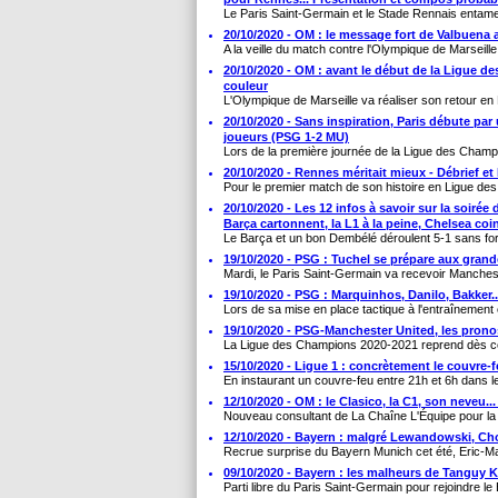
Le Paris Saint-Germain et le Stade Rennais entame
20/10/2020 - OM : le message fort de Valbuena av
A la veille du match contre l'Olympique de Marseille
20/10/2020 - OM : avant le début de la Ligue d
couleur
L'Olympique de Marseille va réaliser son retour en
20/10/2020 - Sans inspiration, Paris débute par 
joueurs (PSG 1-2 MU)
Lors de la première journée de la Ligue des Champi
20/10/2020 - Rennes méritait mieux - Débrief 
Pour le premier match de son histoire en Ligue de
20/10/2020 - Les 12 infos à savoir sur la soiré
Barça cartonnent, la L1 à la peine, Chelsea coin
Le Barça et un bon Dembélé déroulent 5-1 sans forc
19/10/2020 - PSG : Tuchel se prépare aux grand
Mardi, le Paris Saint-Germain va recevoir Manches
19/10/2020 - PSG : Marquinhos, Danilo, Bakker.
Lors de sa mise en place tactique à l'entraînement c
19/10/2020 - PSG-Manchester United, les pronos
La Ligue des Champions 2020-2021 reprend dès cet
15/10/2020 - Ligue 1 : concrètement le couvre-
En instaurant un couvre-feu entre 21h et 6h dans le
12/10/2020 - OM : le Clasico, la C1, son neveu...
Nouveau consultant de La Chaîne L'Équipe pour la 
12/10/2020 - Bayern : malgré Lewandowski, Ch
Recrue surprise du Bayern Munich cet été, Eric-M
09/10/2020 - Bayern : les malheurs de Tanguy K
Parti libre du Paris Saint-Germain pour rejoindre le