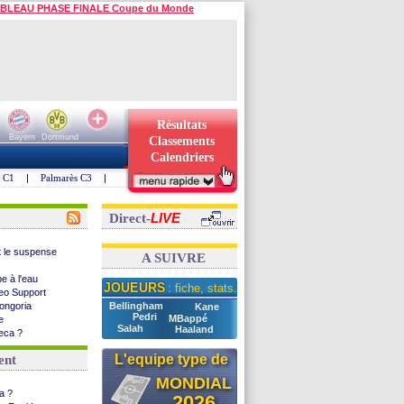
BLEAU PHASE FINALE Coupe du Monde
Résultats
Bayern
Dortmund
Classements
Calendriers
s C1
|
Palmarès C3
|
LIVE
Direct-
t le suspense
A SUIVRE
be à l'eau
JOUEURS
: fiche, stats...
ideo Support
Longoria
Bellingham
Kane
Pedri
MBappé
e
Salah
Haaland
seca ?
 Højbjerg
L'equipe type de
ent
pproche ?
 2026
MONDIAL
ce à Man Utd ...
ia ?
2026
lie