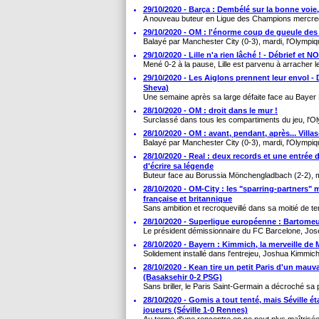
29/10/2020 - Barça : Dembélé sur la bonne voie
A nouveau buteur en Ligue des Champions mercredi 
29/10/2020 - OM : l'énorme coup de gueule des 
Balayé par Manchester City (0-3), mardi, l'Olympiqu
29/10/2020 - Lille n'a rien lâché ! - Débrief et
Mené 0-2 à la pause, Lille est parvenu à arracher l
29/10/2020 - Les Aiglons prennent leur envol -
Sheva)
Une semaine après sa large défaite face au Bayer 
28/10/2020 - OM : droit dans le mur !
Surclassé dans tous les compartiments du jeu, l'Ol
28/10/2020 - OM : avant, pendant, après... Villa
Balayé par Manchester City (0-3), mardi, l'Olympiqu
28/10/2020 - Real : deux records et une entrée
d'écrire sa légende
Buteur face au Borussia Mönchengladbach (2-2), m
28/10/2020 - OM-City : les "sparring-partners" 
française et britannique
Sans ambition et recroquevillé dans sa moitié de ter
28/10/2020 - Superligue européenne : Bartomeu 
Le président démissionnaire du FC Barcelone, Jos
28/10/2020 - Bayern : Kimmich, la merveille de
Solidement installé dans l'entrejeu, Joshua Kimmich
28/10/2020 - Kean tire un petit Paris d'un mauv
(Basaksehir 0-2 PSG)
Sans briller, le Paris Saint-Germain a décroché sa 
28/10/2020 - Gomis a tout tenté, mais Séville ét
joueurs (Séville 1-0 Rennes)