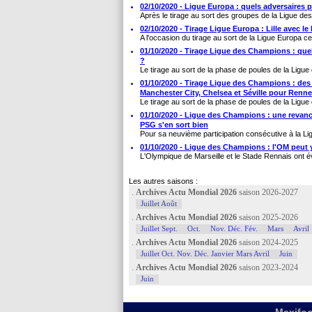
02/10/2020 - Ligue Europa : quels adversaires po
Après le tirage au sort des groupes de la Ligue des
02/10/2020 - Tirage Ligue Europa : Lille avec l
A l'occasion du tirage au sort de la Ligue Europa ce v
01/10/2020 - Tirage Ligue des Champions : que
?
Le tirage au sort de la phase de poules de la Ligue
01/10/2020 - Tirage Ligue des Champions : des 
Manchester City, Chelsea et Séville pour Rennes
Le tirage au sort de la phase de poules de la Ligue
01/10/2020 - Ligue des Champions : une revanch
PSG s'en sort bien
Pour sa neuvième participation consécutive à la Lig
01/10/2020 - Ligue des Champions : l'OM peut y
L'Olympique de Marseille et le Stade Rennais ont évi
Les autres saisons :
.
Archives Actu Mondial 2026
saison 2026-2027
Juillet Août
.
Archives Actu Mondial 2026
saison 2025-2026
Juillet Sept.
Oct.
Nov. Déc. Fév.
Mars
Avril
.
Archives Actu Mondial 2026
saison 2024-2025
Juillet Oct. Nov. Déc. Janvier Mars Avril
Juin
.
Archives Actu Mondial 2026
saison 2023-2024
Juin