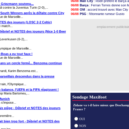
06/08
Man City
: Rodri préfère le Barça a
18h37
L1
: prison avec sursis requis cont
, Griezmann soutenu...
06/08
Barça
: Ferran Torres donne son f
contre la Juventus Turin (2-0),...
18h29
Leganés
: c'est signé pour Luca Z
06/08
OM
: accord trouvé avec Man City 
17h58
Atletico
: Ruggeri en route pour As
South Winners après la défaite contre City
06/08
PSG
: l'étonnante rumeur Gusto
17h46
Monaco
: Filipe Luis soutient Bier
e de Marseille...
06/08
OM
: une offre pour Bulka
17h32
Lyon
: Mangala prêté à Getafe (off
 NOTES des joueurs (LOSC 2-2 Celtic)
06/08
Ouganda
: Owori battu à mort à 
17h16
PSG
: Nsoki va signer en Croatie
e match...
emplacement publicitai
16h59
Arsenal
: Naples vise Gabriel Je
 Débrief et NOTES des joueurs (Nice 1-0 Beer
16h37
Real
: Mastantuono prêté à la Fiore
16h33
Man City
: accord avec le Barça 
Leverkusen (6-2),...
16h27
Rennes
: Haise a prolongé (officie
16h22
Palace
: Tomiyasu a convaincu (off
ympique de Marseille...
Voir les brèves précéden
s-Boas a eu tout faux !
e de Marseille...
 dans un cercle fermé... Benzema continue
ardi, Karim Benzema est...
marseillais descendus dans la presse
rain, l'Olympique...
balance, l'UEFA et la FIFA réagissent !
ep Maria Bartomeu,...
Sondage Maxifoot
 Munich
 s'impose...
Zidane va t-il faire mieux que Deschamp
ais piège - Débrief et NOTES des joueurs
France ?
première...
OUI
ait bien trop fort - Débrief et NOTES des
NON