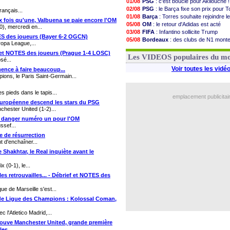
01/08
PSG
: c'est bouclé pour Akliouche !
02/08
PSG
: le Barça fixe son prix pour T
rançais...
01/08
Barça
: Torres souhaite rejoindre l
x fois qu'une, Valbuena se paie encore l'OM
05/08
OM
: le retour d'Adidas est acté
0), mercredi en...
03/08
FIFA
: Infantino sollicite Trump
OTES des joueurs (Bayer 6-2 OGCN)
05/08
Bordeaux
: des clubs de N1 mont
opa League,...
03/08
Argentine
: quand Medina recadre
ef et NOTES des joueurs (Prague 1-4 LOSC)
03/08
Real
: le démenti de Leipzig pour 
Les VIDEOS populaires du m
sé...
Voir toutes les vidé
ence à faire beaucoup...
pions, le Paris Saint-Germain...
es pieds dans le tapis...
emplacement publicitai
 européenne descend les stars du PSG
chester United (1-2)...
le danger numéro un pour l'OM
ssef...
e de résurrection
 d'enchaîner...
 Shakhtar, le Real inquiète avant le
 (0-1), le...
es retrouvailles... - Débrief et NOTES des
e de Marseille s'est...
ée de Ligue des Champions : Kolossal Coman,
l'Atletico Madrid,...
rouve Manchester United, grande première
les