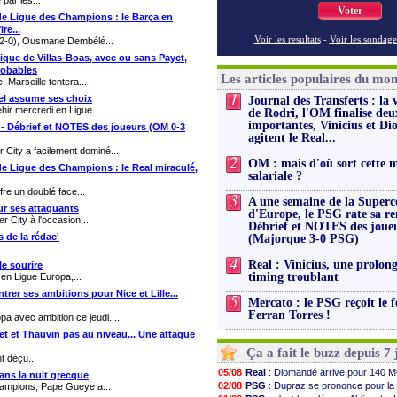
par les...
Voter
e de Ligue des Champions : le Barça en
re...
Voir les resultats
-
Voir les sondage
(2-0), Ousmane Dembélé...
tique de Villas-Boas, avec ou sans Payet,
robables
Les articles populaires du mo
, Marseille tentera...
1
hel assume ses choix
Journal des Transferts : la 
hir mercredi en Ligue...
de Rodri, l'OM finalise deu
importantes, Vinicius et D
.. - Débrief et NOTES des joueurs (OM 0-3
agitent le Real...
City a facilement dominé...
2
OM : mais d'où sort cette 
e de Ligue des Champions : le Real miraculé,
salariale ?
re un doublé face...
3
A une semaine de la Super
ur ses attaquants
d'Europe, le PSG rate sa re
r City à l'occasion...
Débrief et NOTES des joue
 de la rédac'
(Majorque 3-0 PSG)
4
Real : Vinicius, une prolon
le sourire
timing troublant
 en Ligue Europa,...
trer ses ambitions pour Nice et Lille...
5
Mercato : le PSG reçoit le f
Ferran Torres !
a avec ambition ce jeudi....
t et Thauvin pas au niveau... Une attaque
Ça a fait le buzz depuis 7 
t déçu...
05/08
Real
: Diomandé arrive pour 140 M
ans la nuit grecque
02/08
PSG
: Dupraz se prononce pour la
Champions, Pape Gueye a...