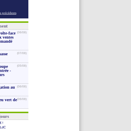
s précédents
ment
(06/08)
volte-face
x ventes
iomandé
(07/08)
masse
(05/08)
coupe
ntrée -
urs
(06/08)
gation au
(06/08)
eu vert de
jours
€ !
 LdC