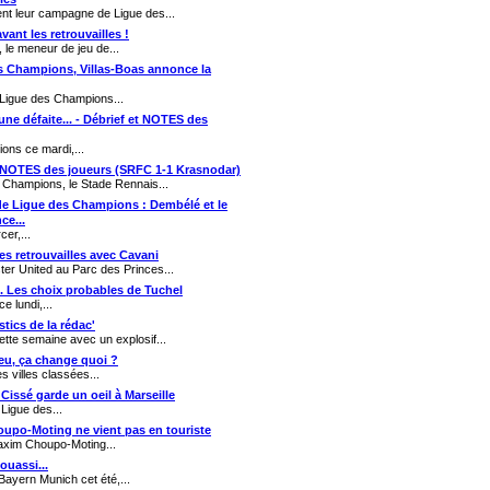
nt leur campagne de Ligue des...
ant les retrouvailles !
, le meneur de jeu de...
es Champions, Villas-Boas annonce la
 Ligue des Champions...
une défaite... - Débrief et NOTES des
ons ce mardi,...
et NOTES des joueurs (SRFC 1-1 Krasnodar)
s Champions, le Stade Rennais...
e de Ligue des Champions : Dembélé et le
ce...
er,...
es retrouvailles avec Cavani
ter United au Parc des Princes...
.. Les choix probables de Tuchel
e lundi,...
tics de la rédac'
te semaine avec un explosif...
feu, ça change quoi ?
s villes classées...
 Cissé garde un oeil à Marseille
Ligue des...
oupo-Moting ne vient pas en touriste
axim Choupo-Moting...
ouassi...
 Bayern Munich cet été,...