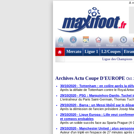
A r
OM
PSG
Lyon
Lille
Monaco
Chelsea
Ma
+ de clubs
Mercato
Ligue 1
L2/Coupes
Etran
Ligue des Champions
Archives Actu Coupe D'EUROPE
Oct.
30/10/2020 - Tottenham : en colère après la déf
Après la défaite de Tottenham contre le Royal Antwe
29/10/2020 - PSG : Marquinhos-Danilo, Tuchel in
L'entraîneur du Paris Saint-Germain, Thomas Tuche
29/10/2020 - Barça : un Messi libéré par le dép
Après la démission de l'ancien président Josep Mari
29/10/2020 - Ligue Europa : Lille veut confirmer
et compos probables
Après un solide succès face au Sparta Prague (4-1), 
29/10/2020 - Manchester United : plus personne
Auteur d'un triplé en l'espace de 27 minutes après 