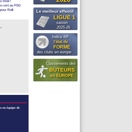
u Real !
re un arbitre
eu vert au PSG
idane (off.)
pour Rulli
Le meilleur effectif
ton Villa
LIGUE 1
eth
iciel)
saison
Kampala
2025-26
re
sus
ntina (off.)
Indice MF :
pour Rodri ?
l'état de
l)
FORME
iciel)
des clubs en europe
tes
Classements des
BUTEURS
en EUROPE
s en équipe de