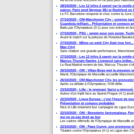
Au terme d'une rencontre on ne peut plus maîtrisée 
28/10/2020 - Les 12 infos à savoir sur la soiré
patron, Paris perd Neymar, MU et Rashford on fi
Le FC Barcelone remporte le choc contre la Juve 
27/10/2020 - OM-Manchester City : surprise tac
Guardiola méfiant... Présentation et compos p
Battu par l'Olympiakos (0-1) pour son entrée en lice
27/10/2020 - PSG : serein pour son poste, Tuc
Avant le match sur la pelouse de l'Istanbul Basakse
27/10/2020 - Même un petit City était trop fort.
Man City)
Sans réaliser une grande performance, Manchester 
27/10/2020 - Les 12 infos à savoir sur la soiré
Marcus Thuram flambe, Liverpool sans briller...
Le Real Madrid revient de loin, Marcus Thuram s'off
26/10/2020 - OM : Villas-Boas met la pression s
Mardi, l'Olympique de Marseille accueille Mancheste
26/10/2020 - OM-Manchester City, les pronostics
Après sa défaite à l'Olympiakos, l'OM défie...
23/10/2020 - Lille : le revenant Yazici a retrouvé 
Auteur d'un triplé face au Sparta Prague (4-1) jeudi
22/10/2020 - Ligue Europa : c'est l'heure de mon
Présentation et compos probables
Nice et Lille entament leur campagne de Ligue Europ
22/10/2020 - OM : Benedetto fantomatique, Paye
qui ne va pas droit au but
Les cadres offensifs de l'Olympique de Marseille on
22/10/2020 - OM : Pape Gueye, une promesse d
Titulaire contre l'Olympiakos (0-1) en Ligue des 