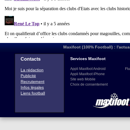
Maxifoot (100% Football) : l'actua
Services Maxifoot
Contacts
Appli Maxifoot Android
Flu
La rédaction
Appli Maxifoot iPhone
Publicité
Site web Mobile
Recrutement
Choix de consentement
Infos légales
Liens football