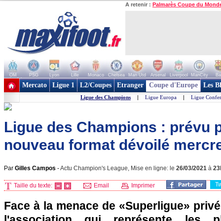
A retenir :
Palmarès Coupe du Mond
OM
PSG
Lyon
Lille
Monaco
Chelsea
Man Utd
Arsenal
Liverpool
ManCity
Ba
+ de clubs
Mercato
Ligue 1
L2/Coupes
Etranger
Coupe d'Europe
Les B
Ligue des Champions
|
Ligue Europa
|
Ligue Confe
Ligue des Champions : prévu p
nouveau format dévoilé mercre
Par
Gilles Campos
-
Actu Champion's League, Mise en ligne: le
26/03/2021
à
23
T
Taille du texte:
Email
Imprimer
Face à la menace de «Superligue» privé
l'association qui représente les 