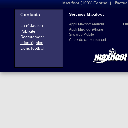
Maxifoot (100% Football) : l'actua
Services Maxifoot
Contacts
Appli Maxifoot Android
Flu
La rédaction
Appli Maxifoot iPhone
Publicité
Site web Mobile
Recrutement
Choix de consentement
Infos légales
Liens football