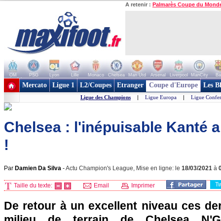
A retenir :
Palmarès Coupe du Mond
OM
PSG
Lyon
Lille
Monaco
Chelsea
Man Utd
Arsenal
Liverpool
ManCity
Ba
+ de clubs
Mercato
Ligue 1
L2/Coupes
Etranger
Coupe d'Europe
Les B
Ligue des Champions
|
Ligue Europa
|
Ligue Confe
Chelsea : l'inépuisable Kanté 
!
Par
Damien Da Silva
-
Actu Champion's League, Mise en ligne: le
18/03/2021
à
T
Taille du texte:
Email
Imprimer
De retour à un excellent niveau ces de
milieu de terrain de Chelsea N'