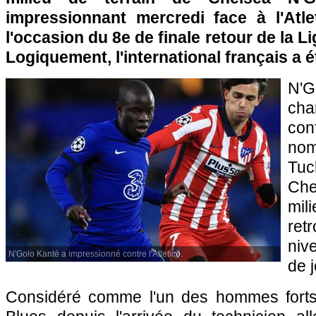
impressionnant mercredi face à l'Atle
l'occasion du 8e de finale retour de la 
Logiquement, l'international français a 
N'G
cha
co
nom
Tuc
Che
mi
ret
niv
N'Golo Kanté a impressionné contre l'Atletico.
de 
Considéré comme l'un des hommes forts de