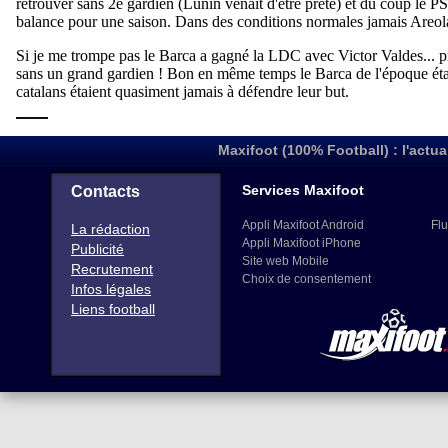
Maxifoot (100% Football) : l'actua
Services Maxifoot
Contacts
Appli Maxifoot Android
Flu
La rédaction
Appli Maxifoot iPhone
Publicité
Site web Mobile
Recrutement
Choix de consentement
Infos légales
Liens football