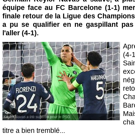
équipe face au FC Barcelone (1-1) mer
finale retour de la Ligue des Champions.
a pu se qualifier en ne gaspillant pas
l'aller (4-1).
Apr
(4-
Sai
exc
nég
ret
Cha
Bar
Ma
Keylor Navas a été superbe pour le PSG.
cha
titre a bien tremblé...