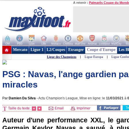
A retenir :
Palmarès Coupe du Mond
OM
PSG
Lyon
Lille
Monaco
Chelsea
Man Utd
Arsenal
Liverpool
ManCity
Ba
+ de clubs
Mercato
Ligue 1
L2/Coupes
Etranger
Coupe d'Europe
Les B
Ligue des Champions
|
Ligue Europa
|
Ligue Confe
PSG : Navas, l'ange gardien par
miracles
Par
Damien Da Silva
-
Actu Champion's League, Mise en ligne: le
11/03/2021
à
T
Taille du texte:
Email
Imprimer
Auteur d'une performance XXL, le gard
Germain Keylor Navas a sauvé, à plus