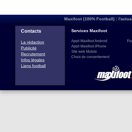
Maxifoot (100% Football) : l'actua
Services Maxifoot
Contacts
Appli Maxifoot Android
Flu
La rédaction
Appli Maxifoot iPhone
Publicité
Site web Mobile
Recrutement
Choix de consentement
Infos légales
Liens football