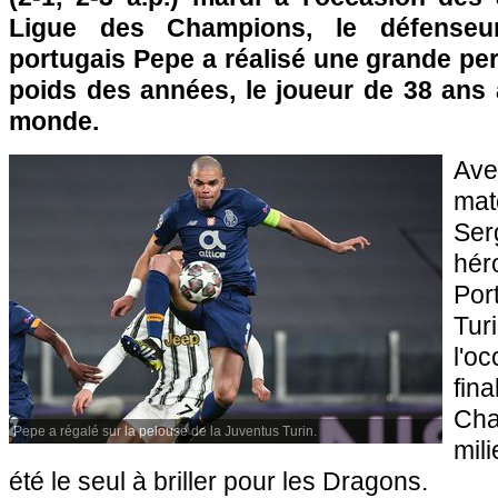
Ligue des Champions, le défenseu
portugais Pepe a réalisé une grande pe
poids des années, le joueur de 38 ans
monde.
Ave
ma
Serg
hér
Por
Tur
l'o
fin
Ch
Pepe a régalé sur la pelouse de la Juventus Turin.
mil
été le seul à briller pour les Dragons.