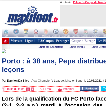
A retenir :
Palmarès Coupe du Mond
OM
PSG
Lyon
Lille
Monaco
Chelsea
Man Utd
Arsenal
Liverpool
ManCity
Ba
+ de clubs
Mercato
Ligue 1
L2/Coupes
Etranger
Coupe d'Europe
Les B
Ligue des Champions
|
Ligue Europa
|
Ligue Confe
Porto : à 38 ans, Pepe distribu
leçons
Par
Damien Da Silva
-
Actu Champion's League, Mise en ligne: le
10/03/2021
à
T
Taille du texte:
Email
Imprimer
Lors de la qualification du FC Porto fac
(2-1, 2-3 a.p.) mardi à l'occasion des