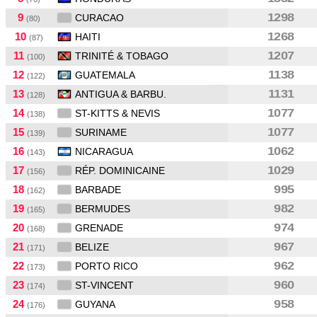
9
1298
CURACAO
(80)
10
1268
HAITI
(87)
11
1207
TRINITÉ & TOBAGO
(100)
12
1138
GUATEMALA
(122)
13
1131
ANTIGUA & BARBU.
(128)
14
1077
ST-KITTS & NEVIS
(138)
15
1077
SURINAME
(139)
16
1062
NICARAGUA
(143)
17
1029
RÉP. DOMINICAINE
(156)
18
995
BARBADE
(162)
19
982
BERMUDES
(165)
20
974
GRENADE
(168)
21
967
BELIZE
(171)
22
962
PORTO RICO
(173)
23
960
ST-VINCENT
(174)
24
958
GUYANA
(176)