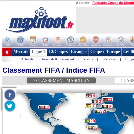
A retenir :
Palmarès Coupe du Mond
OM
PSG
Lyon
Lille
Monaco
Chelsea
Man Utd
Arsenal
Liverpool
ManCity
Ba
+ de clubs
Mercato
Ligue 1
L2/Coupes
Etranger
Coupe d'Europe
Les B
Actualité
|
Résultats & Classement
|
Buteurs
|
Calendrier
|
Equipe
Classement FIFA / Indice FIFA
> CLASSEMENT MASCULIN
CLASS
^
4
11
3
7
6
12
32
20
56