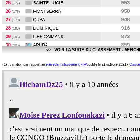
25
953
SAINTE-LUCIE
(177)
26
950
MONTSERRAT
(178)
27
948
CUBA
(179)
28
916
DOMINIQUE
(183)
29
873
ILES CAIMANS
(196)
30
859
ARUBA
(200)
vv VOIR LA SUITE DU CLASSEMENT - AFFIC
31
858
BAHAMAS
(201)
32
839
TURKS ET CAICOS
(205)
(1) : variation par rapport au
précédent classement FIFA
publié le 21 octobre 2021 -
Classem
33
816
ILES VIERGES AM.
(207)
34
812
ILES VIERGES BR.
(208)
35
792
ANGUILLA
(209)