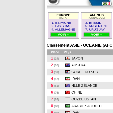
3
7
EUROPE
AM. SUD
(UEFA)
(CONMEBOL)
5
1. ESPAGNE
3. BRESIL
2. PAYS-BAS
5. ARGENTINE
4. ALLEMAGNE
7. URUGUAY
VOIR +
VOIR +
Classement ASIE - OCEANIE (AFC
Place
Pays
1
JAPON
(14)
2
AUSTRALIE
(20)
3
CORÉE DU SUD
(31)
4
IRAN
(47)
5
NLLE ZÉLANDE
(61)
6
CHINE
(75)
7
OUZBEKISTAN
(83)
8
ARABIE SAOUDITE
(88)
9
IRAK