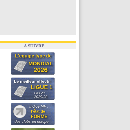
A SUIVRE
L'equipe type de
MONDIAL
2026
Le meilleur effectif
LIGUE 1
saison
2025-26
Indice MF :
l'état de
FORME
des clubs en europe