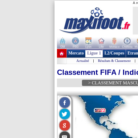
A r
OM
PSG
Lyon
Lille
Monaco
Chelsea
Ma
+ de clubs
Mercato
Ligue 1
L2/Coupes
Etran
Actualité
|
Résultats & Classement
|
Classement FIFA / Indi
> CLASSEMENT MASC
22