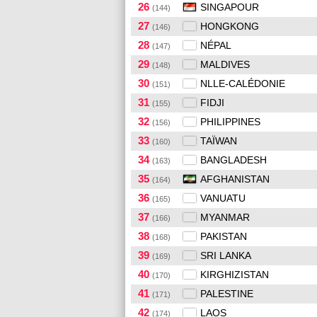
26
SINGAPOUR
(144)
27
HONGKONG
(146)
28
NÉPAL
(147)
29
MALDIVES
(148)
30
NLLE-CALÉDONIE
(151)
31
FIDJI
(155)
32
PHILIPPINES
(156)
33
TAÏWAN
(160)
34
BANGLADESH
(163)
35
AFGHANISTAN
(164)
36
VANUATU
(165)
37
MYANMAR
(166)
38
PAKISTAN
(168)
39
SRI LANKA
(169)
40
KIRGHIZISTAN
(170)
41
PALESTINE
(171)
42
LAOS
(174)