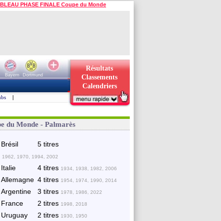
BLEAU PHASE FINALE Coupe du Monde
Résultats
Bayern
Dortmund
Classements
Calendriers
ubs
|
e du Monde - Palmarès
Brésil
5 titres
 1962, 1970, 1994, 2002
Italie
4 titres
1934, 1938, 1982, 2006
Allemagne
4 titres
1954, 1974, 1990, 2014
Argentine
3 titres
1978, 1986, 2022
France
2 titres
1998, 2018
Uruguay
2 titres
1930, 1950