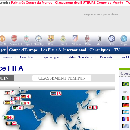
etenir :
Palmarès Coupe du Monde
-
Classement des BUTEURS Coupe du Monde
-
TA
emplacement publicitaire
n Utd
Arsenal
Liverpool
ManCity
Barca
Real
Atletico
Milan
Juve
Inter
Naples
ger
Coupe d'Europe
Les Bleus & International
Chroniques
TV
+
Buteurs
|
Calendrier
|
Equipe type
|
Tableau Transferts
|
Palmarès
|
Les Cl
ce FIFA
Coup
ULIN
CLASSEMENT FEMININ
^
6
1958,
18
4
19
1
9
14
41
40
21