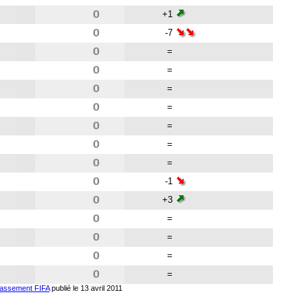
0
+1
0
-7
0
=
0
=
0
=
0
=
0
=
0
=
0
=
0
-1
0
+3
0
=
0
=
0
=
0
=
lassement FIFA
publié le 13 avril 2011