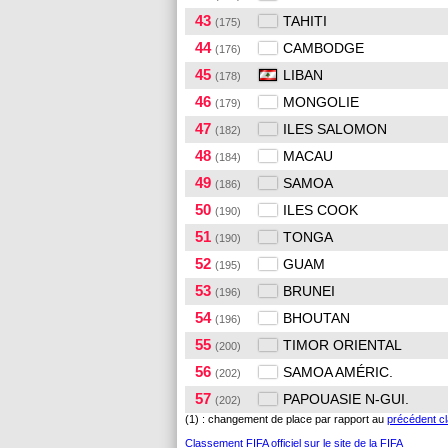
43
TAHITI
(175)
44
CAMBODGE
(176)
45
LIBAN
(178)
46
MONGOLIE
(179)
47
ILES SALOMON
(182)
48
MACAU
(184)
49
SAMOA
(186)
50
ILES COOK
(190)
51
TONGA
(190)
52
GUAM
(195)
53
BRUNEI
(196)
54
BHOUTAN
(196)
55
TIMOR ORIENTAL
(200)
56
SAMOA AMÉRIC.
(202)
57
PAPOUASIE N-GUI.
(202)
(1) : changement de place par rapport au
précédent c
Classement FIFA officiel sur le site de la FIFA