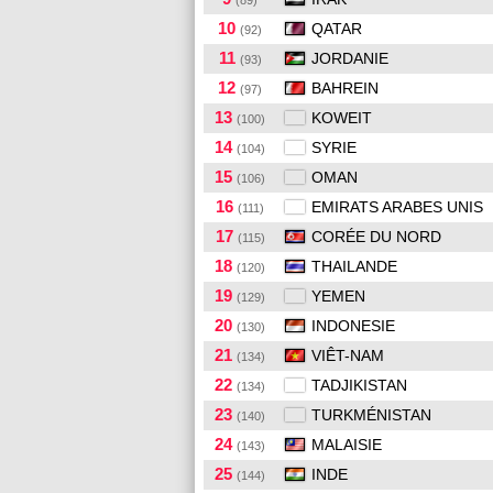
(89)
10
QATAR
(92)
11
JORDANIE
(93)
12
BAHREIN
(97)
13
KOWEIT
(100)
14
SYRIE
(104)
15
OMAN
(106)
16
EMIRATS ARABES UNIS
(111)
17
CORÉE DU NORD
(115)
18
THAILANDE
(120)
19
YEMEN
(129)
20
INDONESIE
(130)
21
VIÊT-NAM
(134)
22
TADJIKISTAN
(134)
23
TURKMÉNISTAN
(140)
24
MALAISIE
(143)
25
INDE
(144)