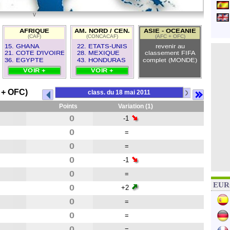
v
20
AFRIQUE
AM. NORD / CEN.
ASIE - OCEANIE
(CAF)
(CONCACAF)
(AFC + OFC)
15. GHANA
22. ETATS-UNIS
revenir au
21. COTE D'IVOIRE
28. MEXIQUE
classement FIFA
36. EGYPTE
43. HONDURAS
complet (MONDE)
VOIR +
VOIR +
>
 + OFC)
class. du 18 mai 2011
Points
Variation (1)
0
-1
0
=
0
=
0
-1
0
=
EURO
0
+2
0
=
0
=
0
=