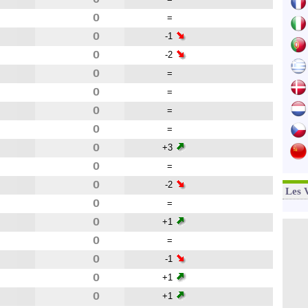
0
=
0
-1
0
-2
0
=
0
=
0
=
0
=
0
+3
0
=
0
-2
Les 
0
=
0
+1
0
=
0
-1
0
+1
0
+1