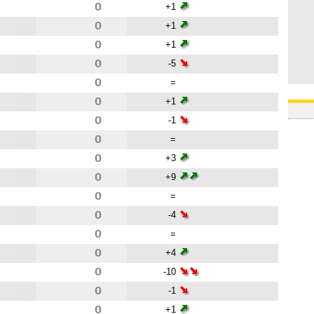
0
+1
0
+1
0
+1
0
-5
0
=
0
+1
0
-1
0
=
0
+3
0
+9
0
=
0
-4
0
=
0
+4
0
-10
0
-1
0
+1