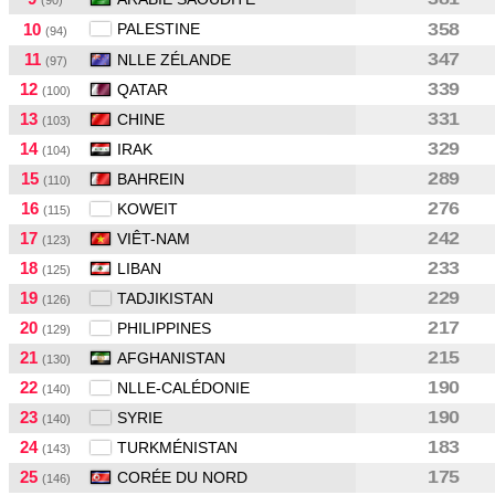
(90)
10
PALESTINE
358
(94)
11
347
NLLE ZÉLANDE
(97)
12
339
QATAR
(100)
13
331
CHINE
(103)
14
329
IRAK
(104)
15
289
BAHREIN
(110)
16
276
KOWEIT
(115)
17
242
VIÊT-NAM
(123)
18
233
LIBAN
(125)
19
229
TADJIKISTAN
(126)
20
217
PHILIPPINES
(129)
21
215
AFGHANISTAN
(130)
22
190
NLLE-CALÉDONIE
(140)
23
190
SYRIE
(140)
24
183
TURKMÉNISTAN
(143)
25
175
CORÉE DU NORD
(146)