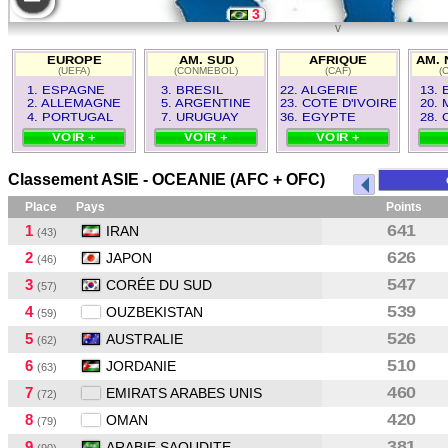
3
v
7
EUROPE
AM. SUD
AFRIQUE
AM. 
(UEFA)
(CONMEBOL)
(CAF)
(
5
1. ESPAGNE
3. BRESIL
22. ALGERIE
13. 
2. ALLEMAGNE
5. ARGENTINE
23. COTE D'IVOIRE
20.
4. PORTUGAL
7. URUGUAY
36. EGYPTE
28.
VOIR +
VOIR +
VOIR +
Classement ASIE - OCEANIE (AFC + OFC)
Place
Pays
Points
1
641
IRAN
(43)
2
626
JAPON
(46)
3
547
CORÉE DU SUD
(57)
4
539
OUZBEKISTAN
(59)
5
526
AUSTRALIE
(62)
6
510
JORDANIE
(63)
7
460
EMIRATS ARABES UNIS
(72)
8
420
OMAN
(79)
9
381
ARABIE SAOUDITE