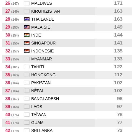
26
171
MALDIVES
(147)
27
163
KIRGHIZISTAN
(149)
28
163
THAILANDE
(149)
29
149
MALAISIE
(153)
30
144
INDE
(154)
31
141
SINGAPOUR
(155)
32
135
INDONESIE
(157)
33
133
MYANMAR
(159)
34
122
TAHITI
(161)
35
112
HONGKONG
(163)
36
102
PAKISTAN
(164)
37
102
NÉPAL
(164)
38
98
BANGLADESH
(167)
39
97
LAOS
(168)
40
78
TAÏWAN
(176)
41
77
GUAM
(178)
42
73
SRI LANKA
(179)