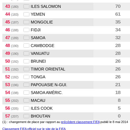
43
70
ILES SALOMON
(180)
44
61
YEMEN
(183)
45
35
MONGOLIE
(187)
46
34
FIDJI
(188)
47
32
SAMOA
(189)
48
28
CAMBODGE
(190)
49
28
VANUATU
(190)
50
26
BRUNEI
(192)
51
26
TIMOR ORIENTAL
(192)
52
26
TONGA
(192)
53
21
PAPOUASIE N-GUI.
(196)
54
18
SAMOA AMÉRIC.
(198)
55
8
MACAU
(202)
56
5
ILES COOK
(205)
57
0
BHOUTAN
(207)
(1) : changement de place par rapport au
précédent classement FIFA
publié le 8 mai 2014
Classement FIFA officiel sur le site de la FIFA