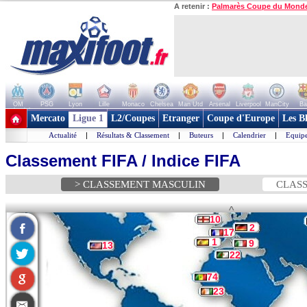
A retenir :
Palmarès Coupe du Mond
OM
PSG
Lyon
Lille
Monaco
Chelsea
Man Utd
Arsenal
Liverpool
ManCity
Ba
+ de clubs
Mercato
Ligue 1
L2/Coupes
Etranger
Coupe d'Europe
Les B
Actualité
|
Résultats & Classement
|
Buteurs
|
Calendrier
|
Equipe
Classement FIFA / Indice FIFA
> CLASSEMENT MASCULIN
CLASS
^
10
2
17
1
9
13
22
74
23