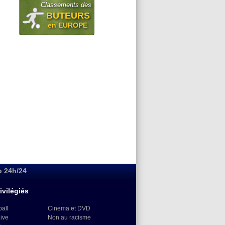
Classements des
BUTEURS
en EUROPE
o 24h/24
ivilégiés
ball
Cinema et DVD
Live
Non au racisme
)