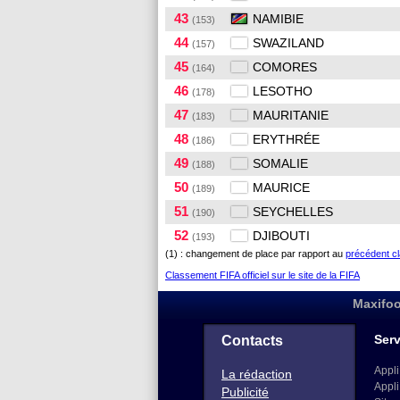
43
NAMIBIE
(153)
44
SWAZILAND
(157)
45
COMORES
(164)
46
LESOTHO
(178)
47
MAURITANIE
(183)
48
ERYTHRÉE
(186)
49
SOMALIE
(188)
50
MAURICE
(189)
51
SEYCHELLES
(190)
52
DJIBOUTI
(193)
(1) : changement de place par rapport au
précédent c
Classement FIFA officiel sur le site de la FIFA
Maxifoo
Serv
Contacts
Appli
La rédaction
Appli
Publicité