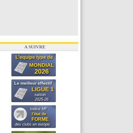
A SUIVRE
L'equipe type de
MONDIAL
2026
Le meilleur effectif
LIGUE 1
saison
2025-26
Indice MF :
l'état de
FORME
des clubs en europe