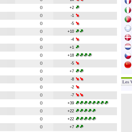
0
+2
0
-1
0
-5
0
+10
0
-4
0
+1
0
+18
0
-5
0
+7
0
-8
Les 
0
-2
0
-7
0
+39
0
+22
0
+22
0
+7