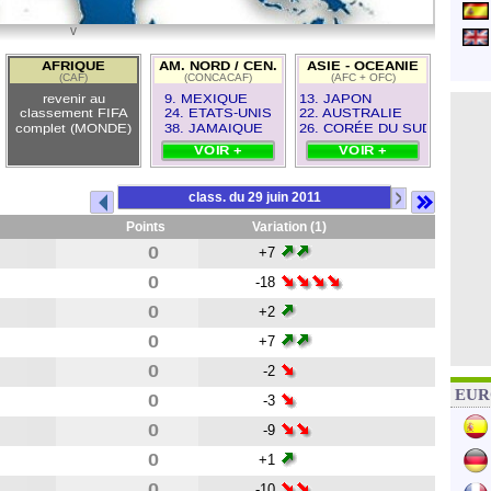
v
22
AFRIQUE
AM. NORD / CEN.
ASIE - OCEANIE
(CAF)
(CONCACAF)
(AFC + OFC)
revenir au
9. MEXIQUE
13. JAPON
classement FIFA
24. ETATS-UNIS
22. AUSTRALIE
complet (MONDE)
38. JAMAIQUE
26. CORÉE DU SUD
VOIR +
VOIR +
>
class. du 29 juin 2011
Points
Variation (1)
0
+7
0
-18
0
+2
0
+7
0
-2
EURO
0
-3
0
-9
0
+1
0
-10