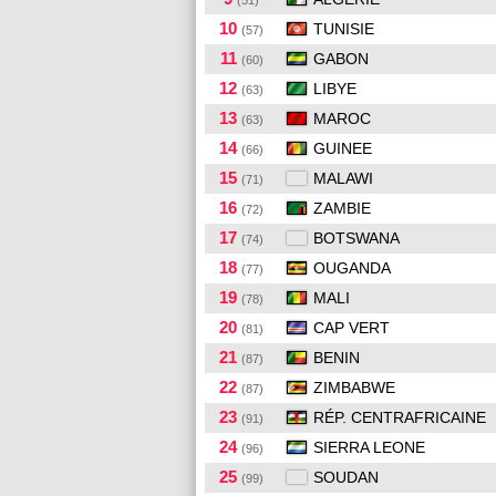
(51)
10
TUNISIE
(57)
11
GABON
(60)
12
LIBYE
(63)
13
MAROC
(63)
14
GUINEE
(66)
15
MALAWI
(71)
16
ZAMBIE
(72)
17
BOTSWANA
(74)
18
OUGANDA
(77)
19
MALI
(78)
20
CAP VERT
(81)
21
BENIN
(87)
22
ZIMBABWE
(87)
23
RÉP. CENTRAFRICAINE
(91)
24
SIERRA LEONE
(96)
25
SOUDAN
(99)