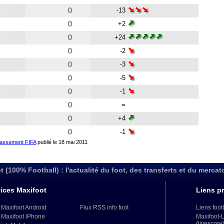
0
-13
0
+2
0
+24
0
-2
0
-3
0
-5
0
-1
0
=
0
+4
0
-1
lassement FIFA
publié le 18 mai 2011
t (100% Football) : l'actualité du foot, des transferts et du mercat
ices Maxifoot
Liens pr
 Maxifoot Android
Flux RSS info foot
Liens foot
 Maxifoot iPhone
Maxifoot-
(livescore