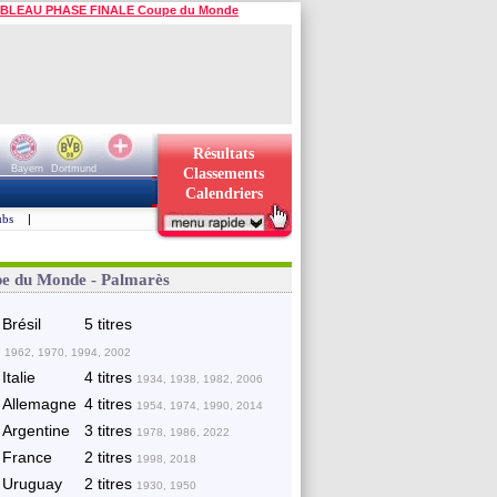
BLEAU PHASE FINALE Coupe du Monde
Résultats
Bayern
Dortmund
Classements
Calendriers
ubs
|
e du Monde - Palmarès
Brésil
5 titres
 1962, 1970, 1994, 2002
Italie
4 titres
1934, 1938, 1982, 2006
Allemagne
4 titres
1954, 1974, 1990, 2014
Argentine
3 titres
1978, 1986, 2022
France
2 titres
1998, 2018
Uruguay
2 titres
1930, 1950