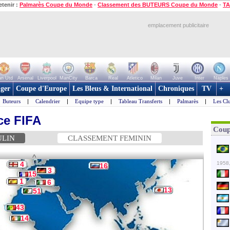
etenir :
Palmarès Coupe du Monde
-
Classement des BUTEURS Coupe du Monde
-
TA
emplacement publicitaire
n Utd
Arsenal
Liverpool
ManCity
Barca
Real
Atletico
Milan
Juve
Inter
Naples
ger
Coupe d'Europe
Les Bleus & International
Chroniques
TV
+
Buteurs
|
Calendrier
|
Equipe type
|
Tableau Transferts
|
Palmarès
|
Les Cl
ce FIFA
Coup
ULIN
CLASSEMENT FEMININ
^
4
1958,
16
3
15
1
6
13
51
43
14