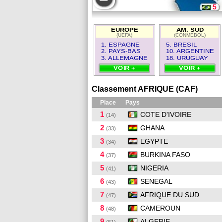
5
18
EUROPE
AM. SUD
(UEFA)
(CONMEBOL)
10
1. ESPAGNE
5. BRESIL
2. PAYS-BAS
10. ARGENTINE
3. ALLEMAGNE
18. URUGUAY
VOIR +
VOIR +
Classement AFRIQUE (CAF)
Place
Pays
1
COTE D'IVOIRE
(14)
2
GHANA
(33)
3
EGYPTE
(34)
4
BURKINA FASO
(37)
5
NIGERIA
(41)
6
SENEGAL
(43)
7
AFRIQUE DU SUD
(47)
8
CAMEROUN
(48)
9
ALGERIE