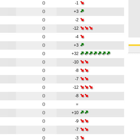
0
-1
0
+3
0
-2
0
-12
0
-4
0
+3
0
+32
0
-10
0
-8
0
-7
0
-12
0
-8
0
=
0
+10
0
-9
0
-7
0
-3