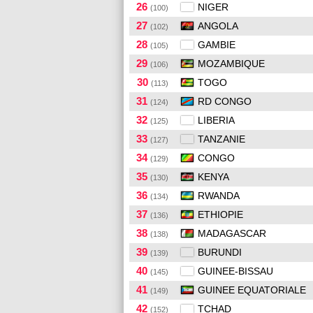
26
NIGER
(100)
27
ANGOLA
(102)
28
GAMBIE
(105)
29
MOZAMBIQUE
(106)
30
TOGO
(113)
31
RD CONGO
(124)
32
LIBERIA
(125)
33
TANZANIE
(127)
34
CONGO
(129)
35
KENYA
(130)
36
RWANDA
(134)
37
ETHIOPIE
(136)
38
MADAGASCAR
(138)
39
BURUNDI
(139)
40
GUINEE-BISSAU
(145)
41
GUINEE EQUATORIALE
(149)
42
TCHAD
(152)