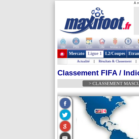
A r
OM
PSG
Lyon
Lille
Monaco
Chelsea
Ma
+ de clubs
Mercato
Ligue 1
L2/Coupes
Etran
Actualité
|
Résultats & Classement
|
Classement FIFA / Indi
> CLASSEMENT MASC
24