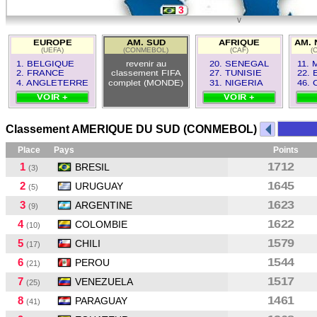
3
v
5
EUROPE
AM. SUD
AFRIQUE
AM. 
(UEFA)
(CONMEBOL)
(CAF)
(
9
1. BELGIQUE
revenir au
20. SENEGAL
11.
2. FRANCE
classement FIFA
27. TUNISIE
22. 
4. ANGLETERRE
complet (MONDE)
31. NIGERIA
46.
VOIR +
VOIR +
Classement AMERIQUE DU SUD (CONMEBOL)
Place
Pays
Points
1
1712
BRESIL
(3)
2
1645
URUGUAY
(5)
3
1623
ARGENTINE
(9)
4
1622
COLOMBIE
(10)
5
1579
CHILI
(17)
6
1544
PEROU
(21)
7
1517
VENEZUELA
(25)
8
1461
PARAGUAY
(41)