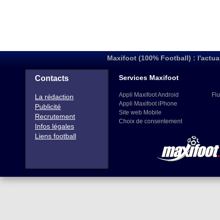
Maxifoot (100% Football) : l'actua
Services Maxifoot
Contacts
Appli Maxifoot Android
Flu
La rédaction
Appli Maxifoot iPhone
Publicité
Site web Mobile
Recrutement
Choix de consentement
Infos légales
Liens football