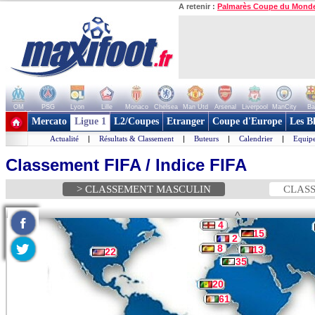
A retenir :
Palmarès Coupe du Mond
OM
PSG
Lyon
Lille
Monaco
Chelsea
Man Utd
Arsenal
Liverpool
ManCity
Ba
+ de clubs
Mercato
Ligue 1
L2/Coupes
Etranger
Coupe d'Europe
Les B
Actualité
|
Résultats & Classement
|
Buteurs
|
Calendrier
|
Equipe
Classement FIFA / Indice FIFA
> CLASSEMENT MASCULIN
CLASS
^
4
15
2
8
13
22
35
20
61