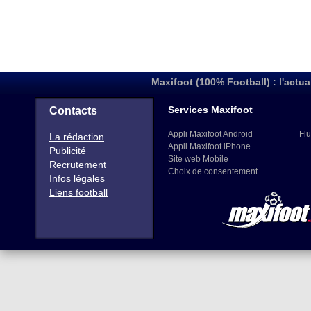
Maxifoot (100% Football) : l'actua
Services Maxifoot
Contacts
Appli Maxifoot Android
Flu
La rédaction
Appli Maxifoot iPhone
Publicité
Site web Mobile
Recrutement
Choix de consentement
Infos légales
Liens football