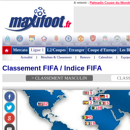
A retenir :
Palmarès Coupe du Mond
OM
PSG
Lyon
Lille
Monaco
Chelsea
Man Utd
Arsenal
Liverpool
ManCity
Ba
+ de clubs
Mercato
Ligue 1
L2/Coupes
Etranger
Coupe d'Europe
Les B
Actualité
|
Résultats & Classement
|
Buteurs
|
Calendrier
|
Equipe
Classement FIFA / Indice FIFA
> CLASSEMENT MASCULIN
CLASS
^
9
4
25
3
15
32
28
45
19