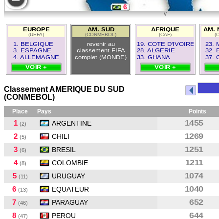
6
v
11
EUROPE
AM. SUD
AFRIQUE
AM. 
(UEFA)
(CONMEBOL)
(CAF)
(
2
1. BELGIQUE
revenir au
19. COTE D'IVOIRE
23.
3. ESPAGNE
classement FIFA
28. ALGERIE
32. 
4. ALLEMAGNE
complet (MONDE)
33. GHANA
37.
VOIR +
VOIR +
Classement AMERIQUE DU SUD
(CONMEBOL)
Place
Pays
Points
1
1455
ARGENTINE
(2)
2
1269
CHILI
(5)
3
1251
BRESIL
(6)
4
1211
COLOMBIE
(8)
5
1074
URUGUAY
(11)
6
1040
EQUATEUR
(13)
7
652
PARAGUAY
(46)
8
644
PEROU
(47)