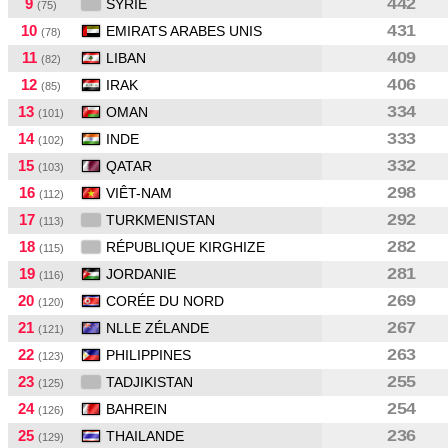
9
442
SYRIE
(75)
10
431
EMIRATS ARABES UNIS
(78)
11
409
LIBAN
(82)
12
406
IRAK
(85)
13
334
OMAN
(101)
14
333
INDE
(102)
15
332
QATAR
(103)
16
298
VIÊT-NAM
(112)
17
292
TURKMENISTAN
(113)
18
282
RÉPUBLIQUE KIRGHIZE
(115)
19
281
JORDANIE
(116)
20
269
CORÉE DU NORD
(120)
21
267
NLLE ZÉLANDE
(121)
22
263
PHILIPPINES
(123)
23
255
TADJIKISTAN
(125)
24
254
BAHREIN
(126)
25
236
THAILANDE
(129)