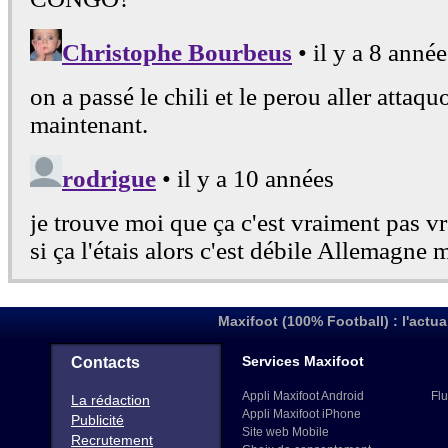
(174)
43
99
MALAISIE
(175)
44
82
LAOS
(183)
45
65
MACAU
(186)
46
57
BHOUTAN
(188)
47
55
MONGOLIE
(189)
48
45
BRUNEI
(190)
49
44
TIMOR ORIENTAL
(191)
50
43
GUAM
(192)
51
38
SAMOA AMÉRIC.
(194)
52
38
ILES COOK
(194)
53
38
SAMOA
(194)
Maxifoot (100% Football) : l'actua
54
33
BANGLADESH
(197)
55
17
SRI LANKA
(200)
Services Maxifoot
Contacts
56
12
PAKISTAN
(203)
Appli Maxifoot Android
Flu
La rédaction
Appli Maxifoot iPhone
Publicité
Site web Mobile
Recrutement