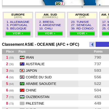
2
v
22
EUROPE
AM. SUD
AFRIQUE
AM. 
(UEFA)
(CONMEBOL)
(CAF)
(
4
1. ALLEMAGNE
2. BRESIL
23. TUNISIE
17.
3. PORTUGAL
4. ARGENTINE
27. SENEGAL
24. 
5. BELGIQUE
10. CHILI
39. RD CONGO
25.
VOIR +
VOIR +
VOIR +
Classement ASIE - OCEANIE (AFC + OFC)
Place
Pays
Points
1
790
IRAN
(33)
2
737
AUSTRALIE
(36)
3
593
JAPON
(55)
4
556
CORÉE DU SUD
(58)
5
522
ARABIE SAOUDITE
(64)
6
504
CHINE
(68)
7
453
OUZBEKISTAN
(72)
8
449
PALESTINE
(73)