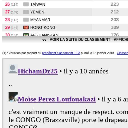
26
223
TAÏWAN
(134)
27
212
YEMEN
(139)
28
203
MYANMAR
(142)
29
189
HONG-KONG
(144)
30
176
AFGHANISTAN
(148)
vv VOIR LA SUITE DU CLASSEMENT - AFFIC
31
161
MALDIVES
(150)
32
152
ILES SALOMON
(151)
(1) : variation par rapport au
précédent classement FIFA
publié le 18 janvier 2018 -
Classeme
33
149
TAHITI
(152)
34
146
NLLE-CALÉDONIE
(155)
35
141
VANUATU
(156)
36
126
PAPOUASIE N-GUI.
(158)
37
121
INDONESIE
(160)
38
114
NÉPAL
(165)
39
110
FIDJI
(168)
40
103
CAMBODGE
(172)
41
102
SINGAPOUR
(173)
42
100
KOWEIT