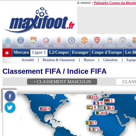
A retenir :
Palmarès Coupe du Mond
OM
PSG
Lyon
Lille
Monaco
Chelsea
Man Utd
Arsenal
Liverpool
ManCity
Ba
+ de clubs
Mercato
Ligue 1
L2/Coupes
Etranger
Coupe d'Europe
Les B
Actualité
|
Résultats & Classement
|
Buteurs
|
Calendrier
|
Equipe
Classement FIFA / Indice FIFA
> CLASSEMENT MASCULIN
CLASS
^
16
1
9
6
14
24
60
27
71