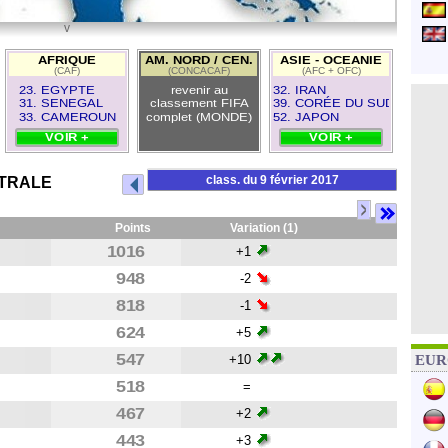
v
54
AFRIQUE
AM. NORD / CEN.
ASIE - OCEANIE
(CAF)
(CONCACAF)
(AFC + OFC)
23. EGYPTE
revenir au
32. IRAN
31. SENEGAL
classement FIFA
39. CORÉE DU SUD
33. CAMEROUN
complet (MONDE)
52. JAPON
VOIR +
VOIR +
class. du 9 février 2017
NTRALE
>
Points
Variation (1)
1016
+1
948
-2
818
-1
624
+5
547
+10
EURO
518
=
467
+2
443
+3