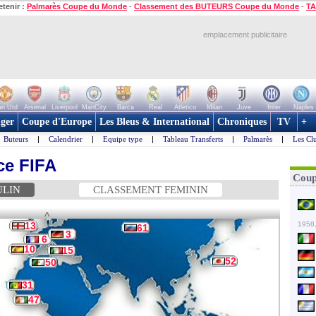
etenir :
Palmarès Coupe du Monde
-
Classement des BUTEURS Coupe du Monde
-
TA
emplacement publicitaire
n Utd
Arsenal
Liverpool
ManCity
Barca
Real
Atletico
Milan
Juve
Inter
Naples
ger
Coupe d'Europe
Les Bleus & International
Chroniques
TV
+
Buteurs
|
Calendrier
|
Equipe type
|
Tableau Transferts
|
Palmarès
|
Les Cl
ce FIFA
Coup
ULIN
CLASSEMENT FEMININ
^
13
1958,
61
3
6
10
15
52
50
31
47