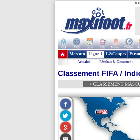
A r
OM
PSG
Lyon
Lille
Monaco
Chelsea
Ma
+ de clubs
Mercato
Ligue 1
L2/Coupes
Etran
Actualité
|
Résultats & Classement
|
Classement FIFA / Indi
> CLASSEMENT MASC
29