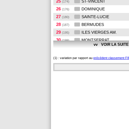
25
ST-VINCENT
(174)
26
DOMINIQUE
(176)
27
SAINTE-LUCIE
(180)
28
BERMUDES
(187)
29
ILES VIERGES AM.
(195)
30
MONTSERRAT
(199)
vv VOIR LA SUIT
31
ILES CAIMANS
(200)
32
TURKS ET CAICOS
(201)
(1) : variation par rapport au
précédent classement FI
33
ILES VIERGES BR.
(204)
34
ANGUILLA
(205)
35
BAHAMAS
(205)