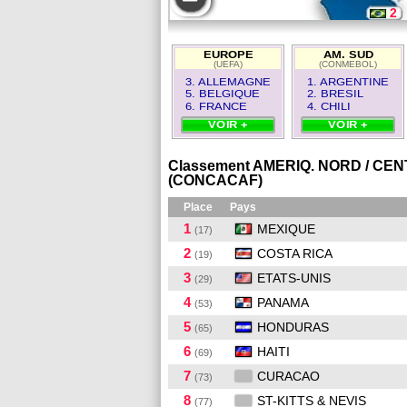
2
9
EUROPE
AM. SUD
(UEFA)
(CONMEBOL)
1
3. ALLEMAGNE
1. ARGENTINE
5. BELGIQUE
2. BRESIL
6. FRANCE
4. CHILI
VOIR +
VOIR +
Classement AMERIQ. NORD / CE
(CONCACAF)
Place
Pays
1
MEXIQUE
(17)
2
COSTA RICA
(19)
3
ETATS-UNIS
(29)
4
PANAMA
(53)
5
HONDURAS
(65)
6
HAITI
(69)
7
CURACAO
(73)
8
ST-KITTS & NEVIS
(77)