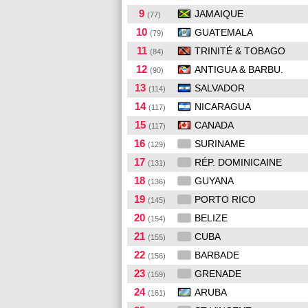
9
JAMAIQUE
(77)
10
GUATEMALA
(79)
11
TRINITÉ & TOBAGO
(84)
12
ANTIGUA & BARBU.
(90)
13
SALVADOR
(114)
14
NICARAGUA
(117)
15
CANADA
(117)
16
SURINAME
(129)
17
RÉP. DOMINICAINE
(131)
18
GUYANA
(136)
19
PORTO RICO
(145)
20
BELIZE
(154)
21
CUBA
(155)
22
BARBADE
(156)
23
GRENADE
(159)
24
ARUBA
(161)