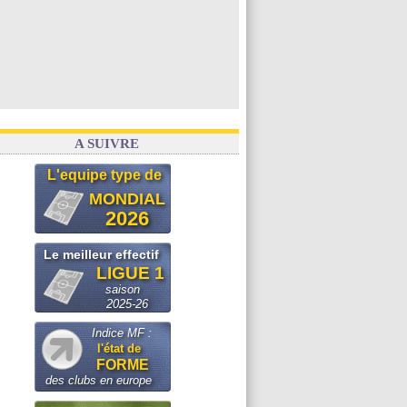
A SUIVRE
L'equipe type de
MONDIAL
2026
Le meilleur effectif
LIGUE 1
saison
2025-26
Indice MF :
l'état de
FORME
des clubs en europe