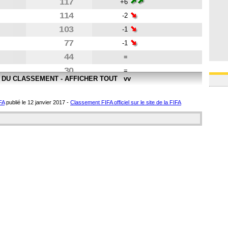
117
+6
114
-2
103
-1
77
-1
44
=
30
=
E DU CLASSEMENT - AFFICHER TOUT vv
21
=
20
=
FA
publié le 12 janvier 2017 -
Classement FIFA officiel sur le site de la FIFA
11
=
0
=
0
=