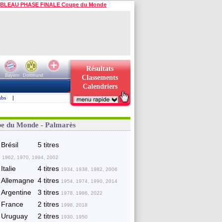
BLEAU PHASE FINALE Coupe du Monde
Résultats
Bayern
Dortmund
Classements
Calendriers
ubs
|
e du Monde - Palmarès
Brésil
5 titres
 1962, 1970, 1994, 2002
Italie
4 titres
1934, 1938, 1982, 2006
Allemagne
4 titres
1954, 1974, 1990, 2014
Argentine
3 titres
1978, 1986, 2022
France
2 titres
1998, 2018
Uruguay
2 titres
1930, 1950