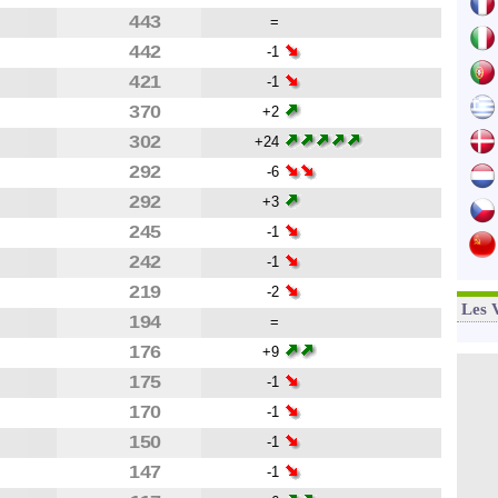
443
=
442
-1
421
-1
370
+2
302
+24
292
-6
292
+3
245
-1
242
-1
219
-2
Les 
194
=
176
+9
175
-1
170
-1
150
-1
147
-1