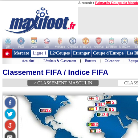
A retenir :
Palmarès Coupe du Mond
OM
PSG
Lyon
Lille
Monaco
Chelsea
Man Utd
Arsenal
Liverpool
ManCity
Ba
+ de clubs
Mercato
Ligue 1
L2/Coupes
Etranger
Coupe d'Europe
Les B
Actualité
|
Résultats & Classement
|
Buteurs
|
Calendrier
|
Equipe
Classement FIFA / Indice FIFA
> CLASSEMENT MASCULIN
CLASS
^
4
2
17
1
5
32
34
82
12