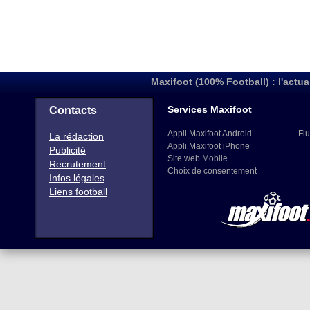
Maxifoot (100% Football) : l'actua
Services Maxifoot
Contacts
Appli Maxifoot Android
Flu
La rédaction
Appli Maxifoot iPhone
Publicité
Site web Mobile
Recrutement
Choix de consentement
Infos légales
Liens football