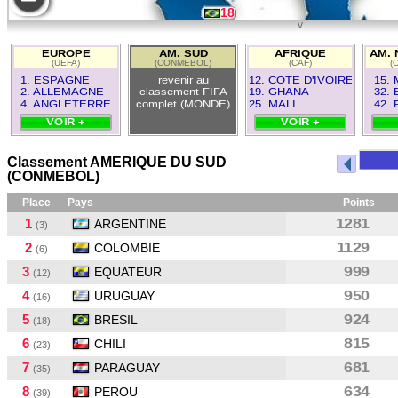
18
v
16
EUROPE
AM. SUD
AFRIQUE
AM. 
(UEFA)
(CONMEBOL)
(CAF)
(
3
1. ESPAGNE
revenir au
12. COTE D'IVOIRE
15.
2. ALLEMAGNE
classement FIFA
19. GHANA
32.
4. ANGLETERRE
complet (MONDE)
25. MALI
42.
VOIR +
VOIR +
Classement AMERIQUE DU SUD
(CONMEBOL)
Place
Pays
Points
1
1281
ARGENTINE
(3)
2
1129
COLOMBIE
(6)
3
999
EQUATEUR
(12)
4
950
URUGUAY
(16)
5
924
BRESIL
(18)
6
815
CHILI
(23)
7
681
PARAGUAY
(35)
8
634
PEROU
(39)