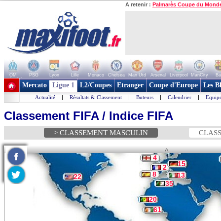
A retenir :
Palmarès Coupe du Mond
OM
PSG
Lyon
Lille
Monaco
Chelsea
Man Utd
Arsenal
Liverpool
ManCity
Ba
+ de clubs
Mercato
Ligue 1
L2/Coupes
Etranger
Coupe d'Europe
Les B
Actualité
|
Résultats & Classement
|
Buteurs
|
Calendrier
|
Equipe
Classement FIFA / Indice FIFA
> CLASSEMENT MASCULIN
CLASS
^
4
15
2
8
13
22
35
20
61