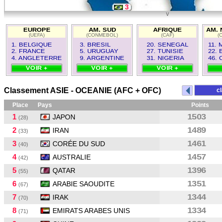
3
v
5
EUROPE
AM. SUD
AFRIQUE
AM. 
(UEFA)
(CONMEBOL)
(CAF)
(
9
1. BELGIQUE
3. BRESIL
20. SENEGAL
11.
2. FRANCE
5. URUGUAY
27. TUNISIE
22. 
4. ANGLETERRE
9. ARGENTINE
31. NIGERIA
46.
VOIR +
VOIR +
VOIR +
Classement ASIE - OCEANIE (AFC + OFC)
c
Place
Pays
Points
1
1503
JAPON
(28)
2
1489
IRAN
(33)
3
1461
CORÉE DU SUD
(40)
4
1457
AUSTRALIE
(42)
5
1396
QATAR
(55)
6
1351
ARABIE SAOUDITE
(67)
7
1344
IRAK
(70)
8
1334
EMIRATS ARABES UNIS
(71)