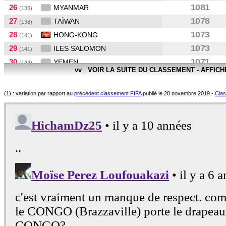
26
1081
MYANMAR
(136)
27
1078
TAÏWAN
(138)
28
1073
HONG-KONG
(141)
29
1073
ILES SALOMON
(141)
30
1071
YEMEN
(144)
vv VOIR LA SUITE DU CLASSEMENT - AFFIC
31
1060
KOWEIT
(147)
32
1052
AFGHANISTAN
(149)
(1) : variation par rapport au
précédent classement FIFA
publié le 28 novembre 2019 -
Clas
33
1040
MALAISIE
(154)
34
1038
MALDIVES
(155)
35
1035
NLLE-CALÉDONIE
(156)
36
1020
SINGAPOUR
(157)
37
1014
TAHITI
(161)
38
996
FIDJI
(163)
39
996
VANUATU
(163)
40
991
PAPOUASIE N-GUI.
(165)
41
974
NÉPAL
(170)
42
964
INDONESIE