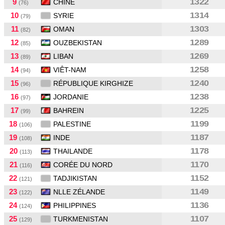
9
1322
CHINE
(76)
10
1314
SYRIE
(79)
11
1303
OMAN
(82)
12
1289
OUZBEKISTAN
(85)
13
1269
LIBAN
(89)
14
1258
VIÊT-NAM
(94)
15
1240
RÉPUBLIQUE KIRGHIZE
(96)
16
1238
JORDANIE
(97)
17
1225
BAHREIN
(99)
18
1199
PALESTINE
(106)
19
1187
INDE
(108)
20
1178
THAILANDE
(113)
21
1170
CORÉE DU NORD
(116)
22
1152
TADJIKISTAN
(121)
23
1149
NLLE ZÉLANDE
(122)
24
1136
PHILIPPINES
(124)
25
1107
TURKMENISTAN
(129)