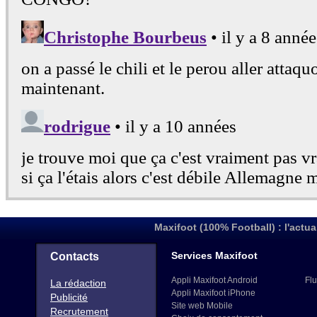
(173)
43
964
CAMBODDE
(173)
44
922
MACAU
(182)
45
915
BANGLADESH
(187)
46
912
LAOS
(188)
47
911
BHOUTAN
(189)
48
906
MONGOLIE
(190)
49
904
BRUNEI
(191)
50
900
SAMOA AMÉRIC.
(192)
51
894
SAMOA
(194)
52
879
TIMOR ORIENTAL
(196)
53
873
GUAM
(199)
Maxifoot (100% Football) : l'actua
54
867
PAKISTAN
(201)
55
862
TONGA
(203)
Services Maxifoot
Contacts
56
856
SRI LANKA
(205)
Appli Maxifoot Android
Flu
La rédaction
Appli Maxifoot iPhone
Publicité
Site web Mobile
Recrutement