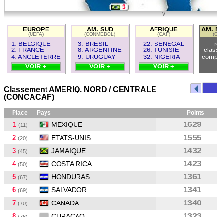
3
v
9
EUROPE
AM. SUD
AFRIQUE
AM. 
(UEFA)
(CONMEBOL)
(CAF)
(
8
1. BELGIQUE
3. BRESIL
22. SENEGAL
r
2. FRANCE
8. ARGENTINE
26. TUNISIE
clas
4. ANGLETERRE
9. URUGUAY
32. NIGERIA
comp
VOIR +
VOIR +
VOIR +
Classement AMERIQ. NORD / CENTRALE
(CONCACAF)
Place
Pays
Points
1
1629
MEXIQUE
(11)
2
1555
ETATS-UNIS
(20)
3
1432
JAMAIQUE
(45)
4
1423
COSTA RICA
(50)
5
1361
HONDURAS
(67)
6
1341
SALVADOR
(69)
7
1340
CANADA
(70)
8
1323
CURACAO
(76)