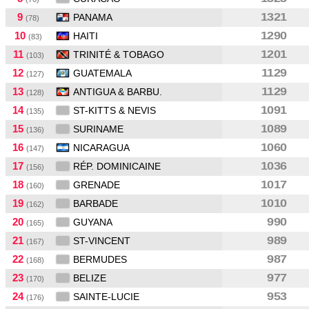
9
1321
PANAMA
(78)
10
1290
HAITI
(83)
11
1201
TRINITÉ & TOBAGO
(103)
12
1129
GUATEMALA
(127)
13
1129
ANTIGUA & BARBU.
(128)
14
1091
ST-KITTS & NEVIS
(135)
15
1089
SURINAME
(136)
16
1060
NICARAGUA
(147)
17
1036
RÉP. DOMINICAINE
(156)
18
1017
GRENADE
(160)
19
1010
BARBADE
(162)
20
990
GUYANA
(165)
21
989
ST-VINCENT
(167)
22
987
BERMUDES
(168)
23
977
BELIZE
(170)
24
953
SAINTE-LUCIE
(176)