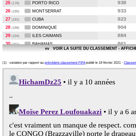
25
938
PORTO RICO
(178)
26
933
MONTSERRAT
(180)
27
923
CUBA
(181)
28
904
DOMINIQUE
(188)
29
884
ILES CAIMANS
(194)
30
861
BAHAMAS
(201)
vv VOIR LA SUITE DU CLASSEMENT - AFFIC
31
850
ARUBA
(205)
32
843
TURKS ET CAICOS
(206)
(1) : variation par rapport au
précédent classement FIFA
publié le 18 février 2021 -
Classeme
33
829
ILES VIERGES AM.
(207)
34
826
ILES VIERGES BR.
(208)
35
805
ANGUILLA
(209)