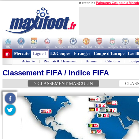
A retenir :
Palmarès Coupe du Mond
OM
PSG
Lyon
Lille
Monaco
Chelsea
Man Utd
Arsenal
Liverpool
ManCity
Ba
+ de clubs
Mercato
Ligue 1
L2/Coupes
Etranger
Coupe d'Europe
Les B
Actualité
|
Résultats & Classement
|
Buteurs
|
Calendrier
|
Equipe
Classement FIFA / Indice FIFA
> CLASSEMENT MASCULIN
CLASS
^
4
12
2
6
7
20
33
22
59