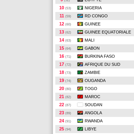
(52)
10
NIGERIA
(53)
11
RD CONGO
(59)
12
GUINEE
(60)
13
GUINEE EQUATORIALE
(62)
14
MALI
(63)
15
GABON
(64)
16
BURKINA FASO
(71)
17
AFRIQUE DU SUD
(72)
18
ZAMBIE
(73)
19
OUGANDA
(74)
20
TOGO
(80)
21
MAROC
(82)
22
SOUDAN
(87)
23
ANGOLA
(89)
24
RWANDA
(91)
25
LIBYE
(94)