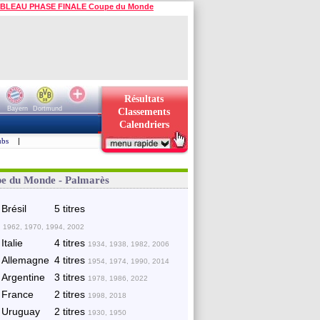
BLEAU PHASE FINALE Coupe du Monde
Résultats
Bayern
Dortmund
Classements
Calendriers
ubs
|
e du Monde - Palmarès
Brésil
5 titres
 1962, 1970, 1994, 2002
Italie
4 titres
1934, 1938, 1982, 2006
Allemagne
4 titres
1954, 1974, 1990, 2014
Argentine
3 titres
1978, 1986, 2022
France
2 titres
1998, 2018
Uruguay
2 titres
1930, 1950