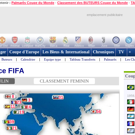
etenir :
Palmarès Coupe du Monde
-
Classement des BUTEURS Coupe du Monde
-
TA
emplacement publicitaire
n Utd
Arsenal
Liverpool
ManCity
Barca
Real
Atletico
Milan
Juve
Inter
Naples
ger
Coupe d'Europe
Les Bleus & International
Chroniques
TV
+
Buteurs
|
Calendrier
|
Equipe type
|
Tableau Transferts
|
Palmarès
|
Les Cl
ce FIFA
Coup
ULIN
CLASSEMENT FEMININ
^
8
1958,
31
3
23
11
16
56
19
39
21