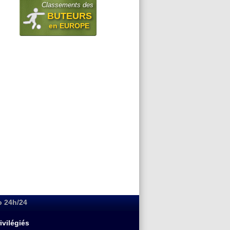
Classements des
BUTEURS
en EUROPE
o 24h/24
ivilégiés