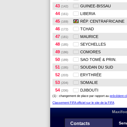
43
GUINEE-BISSAU
(142)
44
LIBERIA
(161)
45
RÉP. CENTRAFRICAINE
(169)
46
TCHAD
(172)
47
MAURICE
(181)
48
SEYCHELLES
(185)
49
COMORES
(186)
50
SAO TOMÉ & PRIN.
(189)
51
SOUDAN DU SUD
(195)
52
ERYTHRÉE
(203)
53
SOMALIE
(204)
54
DJIBOUTI
(206)
(1) : changement de place par rapport au
précédent c
Classement FIFA officiel sur le site de la FIFA
Maxifoo
Serv
Contacts