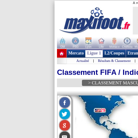
A r
OM
PSG
Lyon
Lille
Monaco
Chelsea
Ma
+ de clubs
Mercato
Ligue 1
L2/Coupes
Etran
Actualité
|
Résultats & Classement
|
Classement FIFA / Indi
> CLASSEMENT MASC
29