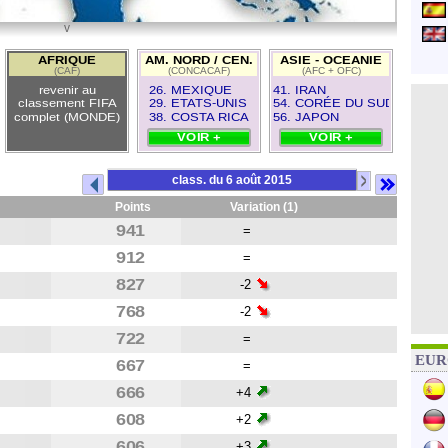
v
61
AFRIQUE
AM. NORD / CEN.
ASIE - OCEANIE
(CAF)
(CONCACAF)
(AFC + OFC)
revenir au
26. MEXIQUE
41. IRAN
classement FIFA
29. ETATS-UNIS
54. CORÉE DU SUD
complet (MONDE)
38. COSTA RICA
56. JAPON
VOIR +
VOIR +
>
class. du 6 août 2015
Points
Variation (1)
941
=
912
=
827
-2
768
-2
722
=
EURO
667
=
666
+4
608
+2
606
+3