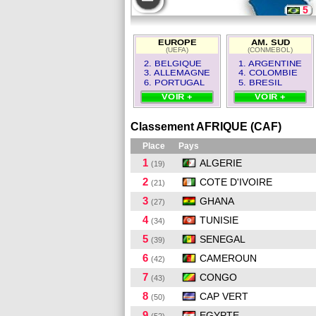
5
18
EUROPE
AM. SUD
(UEFA)
(CONMEBOL)
1
2. BELGIQUE
1. ARGENTINE
3. ALLEMAGNE
4. COLOMBIE
6. PORTUGAL
5. BRESIL
VOIR +
VOIR +
Classement AFRIQUE (CAF)
Place
Pays
1
ALGERIE
(19)
2
COTE D'IVOIRE
(21)
3
GHANA
(27)
4
TUNISIE
(34)
5
SENEGAL
(39)
6
CAMEROUN
(42)
7
CONGO
(43)
8
CAP VERT
(50)
9
EGYPTE