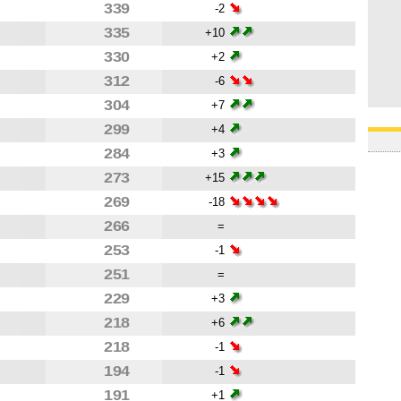
339
-2
335
+10
330
+2
312
-6
304
+7
299
+4
284
+3
273
+15
269
-18
266
=
253
-1
251
=
229
+3
218
+6
218
-1
194
-1
191
+1