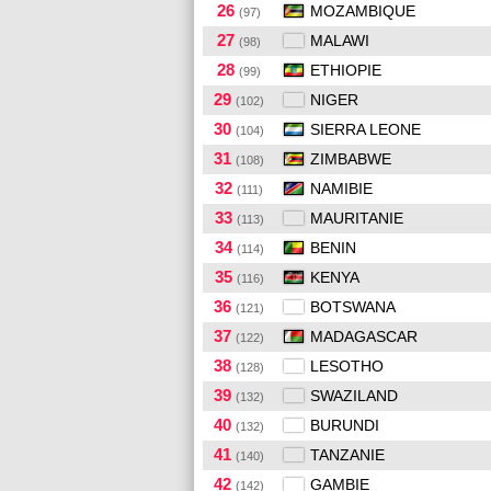
26
MOZAMBIQUE
(97)
27
MALAWI
(98)
28
ETHIOPIE
(99)
29
NIGER
(102)
30
SIERRA LEONE
(104)
31
ZIMBABWE
(108)
32
NAMIBIE
(111)
33
MAURITANIE
(113)
34
BENIN
(114)
35
KENYA
(116)
36
BOTSWANA
(121)
37
MADAGASCAR
(122)
38
LESOTHO
(128)
39
SWAZILAND
(132)
40
BURUNDI
(132)
41
TANZANIE
(140)
42
GAMBIE
(142)