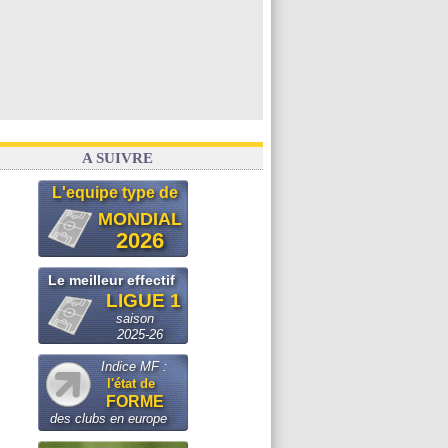
A SUIVRE
L'equipe type de
MONDIAL
2026
Le meilleur effectif
LIGUE 1
saison
2025-26
Indice MF :
l'état de
FORME
des clubs en europe