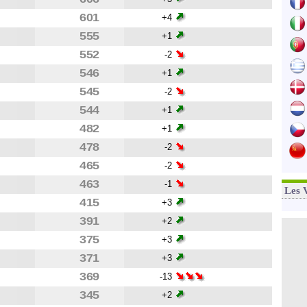
601
+4
555
+1
552
-2
546
+1
545
-2
544
+1
482
+1
478
-2
465
-2
463
-1
Les 
415
+3
391
+2
375
+3
371
+3
369
-13
345
+2