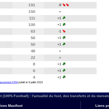
191
-9
150
=
111
+1
100
+1
63
-1
56
+1
50
+1
48
=
22
=
8
+1
6
+1
4
+1
lassement FIFA
publié le 9 juillet 2015
t (100% Football) : l'actualité du foot, des transferts et du mercat
ices Maxifoot
Liens pr