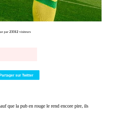
Al-Diriyah 
05/08
Atletico : 
05/08
Amical : p
05/08
VIDEO : le
05/08
CdM 2030 :
05/08
PSG : la c
05/08
ue par
23312
visiteurs
Newcastle :
05/08
Real : une 
05/08
Amical : l
05/08
Monaco : Ca
05/08
Atletico : 
05/08
Real : Dio
05/08
Arsenal : H
05/08
Partager sur Twitter
Man Utd : B
05/08
Roma : Mol
05/08
Le Havre : 
05/08
Chelsea : 
05/08
Atletico : 
05/08
FIFA : Figo
05/08