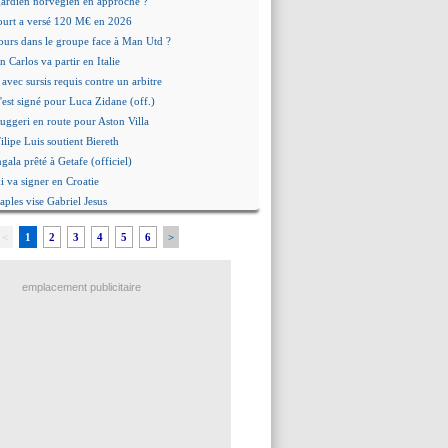
 gardien norvégien en approche ?
urt a versé 120 M€ en 2026
tours dans le groupe face à Man Utd ?
n Carlos va partir en Italie
 avec sursis requis contre un arbitre
'est signé pour Luca Zidane (off.)
Ruggeri en route pour Aston Villa
lipe Luis soutient Biereth
ala prêté à Getafe (officiel)
 va signer en Croatie
aples vise Gabriel Jesus
antuono prêté à la Fiorentina (off.)
<
1
2
3
4
5
6
>
 accord avec le Barça pour Rodri ?
ise a prolongé (officiel)
miyasu a convaincu (officiel)
emplacement publicitaire
esio - "ce n'est pas idéal"
 Oppong signe pour 4 ans (officiel)
rpool va proposer 115 M€ pour Barcola
la démission d'Infantino réclamée
e, deux pistes se détachent
ilipe Luis veut remplacer Akliouche
Luca Zidane va changer de club
rova très clair sur son futur