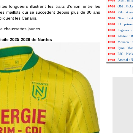
Brest : un
07/08
es longueurs illustrent les traits d'union entre les
OM : McCo
07/08
 les maillots qui se succèdent depuis plus de 80 ans
PSG : 4 re
07/08
liquent les Canaris.
Nice : Kevi
07/08
L1 : prison
07/08
 de chaussettes jaunes.
Leganés : c
07/08
Atletico : 
07/08
icile 2025-2026 de Nantes
Monaco : Fi
07/08
Lyon : Mang
07/08
PSG : Nsoki
07/08
Arsenal : N
07/08
Real : Mast
07/08
Man City :
07/08
Rennes : Ha
07/08
Palace : To
07/08
OM : B. Gen
07/08
TFC : Sion
07/08
PSG : Live
07/08
Norvège : 
07/08
PSG : Mbay
07/08
Monaco : F
07/08
Grenade : 
07/08
Juve : Zheg
07/08