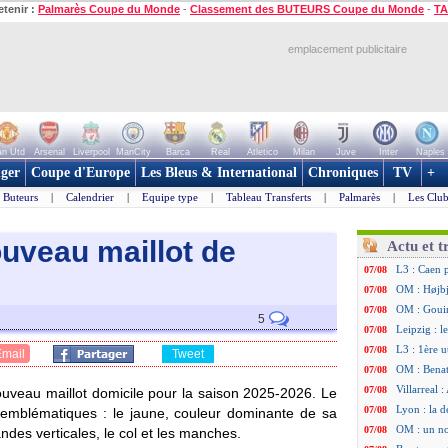
etenir :
Palmarès Coupe du Monde
-
Classement des BUTEURS Coupe du Monde
-
TA
emplacement publicitaire
n Utd
Arsenal
Liverpool
ManCity
Barca
Real
Atletico
Milan
Juve
Inter
Naples
ger
Coupe d'Europe
Les Bleus & International
Chroniques
TV
+
Buteurs
|
Calendrier
|
Equipe type
|
Tableau Transferts
|
Palmarès
|
Les Club
uveau maillot de
Actu et t
L3 : Caen 
07/08
OM : Højbj
07/08
OM : Gouir
07/08
5
Leipzig : l
07/08
L3 : 1ère u
07/08
Email
Tweet
OM : Benat
07/08
Villarreal 
07/08
uveau maillot domicile pour la saison 2025-2026. Le
Lyon : la d
07/08
s emblématiques : le jaune, couleur dominante de sa
OM : un no
07/08
andes verticales, le col et les manches.