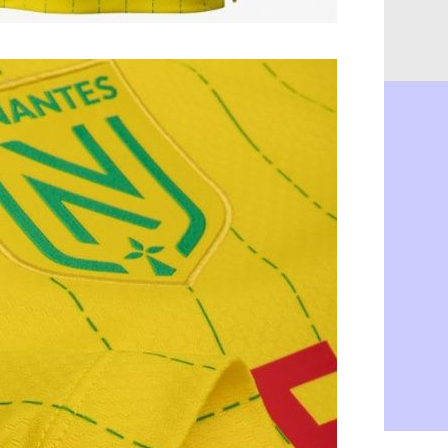
Rennes : H
06/08
Man City :
06/08
Man Utd : Z
06/08
Amical : M
06/08
Nantes : De
06/08
OM : le clu
06/08
Monaco : l
06/08
FIFA : Teb
06/08
FIFA : l'UE
06/08
PSG : Teba
06/08
Real : Vini
06/08
Lyon : Man
06/08
OM : une o
06/08
Real : c'es
06/08
Troyes : Ju
06/08
PSG : Aklio
06/08
OM : une o
06/08
PSG : cont
06/08
Ouganda : 
06/08
Arsenal : A
06/08
Chelsea : P
06/08
FIFA : le 
06/08
PSG : l'ét
06/08