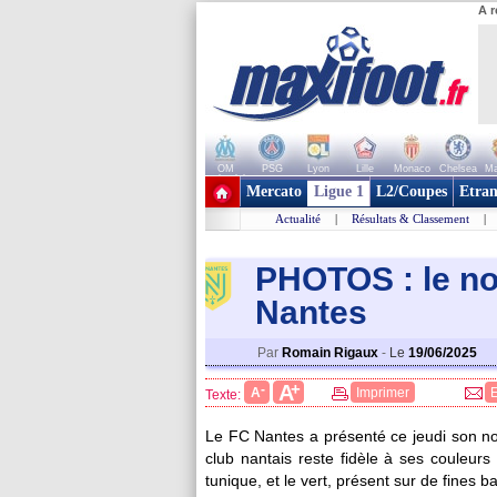
A r
OM
PSG
Lyon
Lille
Monaco
Chelsea
Ma
+ de clubs
Mercato
Ligue 1
L2/Coupes
Etran
Actualité
|
Résultats & Classement
|
PHOTOS : le no
Nantes
Par
Romain Rigaux
-
Le
19/06/2025
+
A
-
A
Imprimer
Texte:
Le FC Nantes a présenté ce jeudi son no
club nantais reste fidèle à ses couleur
tunique, et le vert, présent sur de fines b