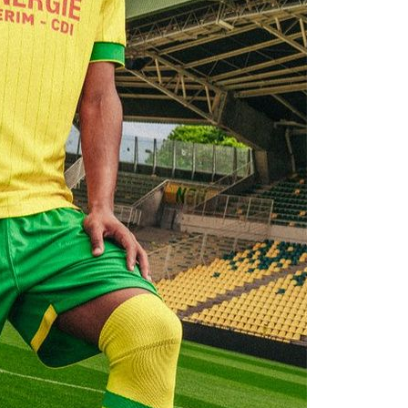
Real : Rodr
06/08
PSG : Aklio
06/08
Médias : la
06/08
PSG : pas d
06/08
Real : ça s
06/08
Barça : Fe
06/08
FIFA : des 
06/08
Abha : c'est
06/08
Real : rép
06/08
Arsenal : N
06/08
Al-Ahli : D
06/08
PSG : Luis 
06/08
Monaco : P
05/08
Rennes : Za
05/08
Rennes : u
05/08
VIDEO : Th
05/08
Dunkerque 
05/08
Lyon : Man
05/08
Amical : Ar
05/08
Amical : lo
05/08
Man City :
05/08
LdC : Fene
05/08