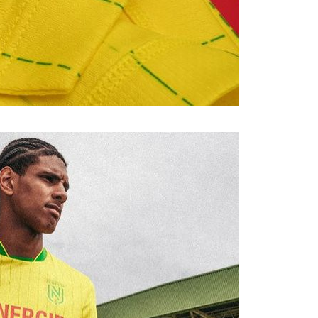
Bologne : D
06/08
OM : accor
06/08
OM : Medi
06/08
Uruguay : 
06/08
Séville : J
06/08
PSG : Ndja
06/08
Real : Dio
06/08
Man City : 
06/08
Rennes : A
06/08
Aston Villa
06/08
OM : une a
06/08
Le Havre : 
06/08
Trabzonspor
06/08
Bordeaux :
06/08
FIFA : Al-K
06/08
Fenerbahçe
06/08
Bordeaux : 
06/08
Galatasara
06/08
Southampto
06/08
Real : Vini
06/08
VIDEO : un
06/08
Real : Dio
06/08