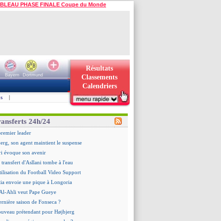
BLEAU PHASE FINALE Coupe du Monde
Résultats
Bayern
Dortmund
Classements
Calendriers
s
|
ransferts 24h/24
premier leader
erg, son agent maintient le suspense
i évoque son avenir
e transfert d'Asllani tombe à l'eau
tilisation du Football Video Support
ia envoie une pique à Longoria
: Al-Ahli veut Pape Gueye
ernière saison de Fonseca ?
uveau prétendant pour Højbjerg