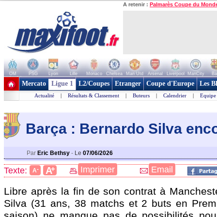
A retenir :
Palmarès Coupe du Mond
OM
PSG
Lyon
Lille
Monaco
Chelsea
Man Utd
Arsenal
Liverpool
ManCity
Ba
+ de clubs
Mercato
Ligue 1
L2/Coupes
Etranger
Coupe d'Europe
Les B
Actualité
|
Résultats & Classement
|
Buteurs
|
Calendrier
|
Equipe
Barça : Bernardo Silva enco
Par
Eric Bethsy
-
Le
07/06/2026
+
Imprimer
Email
A
Texte:
-
A
Libre après la fin de son contrat à Manchest
Silva
(31 ans, 38 matchs et 2 buts en Prem
saison) ne manque pas de possibilités pou