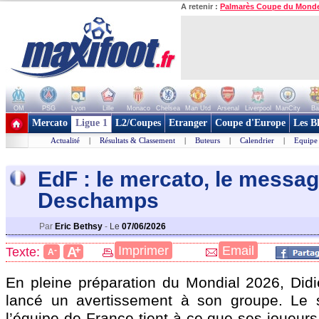
A retenir :
Palmarès Coupe du Mond
OM
PSG
Lyon
Lille
Monaco
Chelsea
Man Utd
Arsenal
Liverpool
ManCity
Ba
+ de clubs
Mercato
Ligue 1
L2/Coupes
Etranger
Coupe d'Europe
Les B
Actualité
|
Résultats & Classement
|
Buteurs
|
Calendrier
|
Equipe
EdF : le mercato, le messa
Deschamps
Par
Eric Bethsy
-
Le
07/06/2026
+
Imprimer
Email
A
Texte:
-
A
En pleine préparation du Mondial 2026, Di
lancé un avertissement à son groupe. Le s
l’équipe de France tient à ce que ses joueur