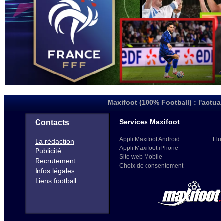
Maxifoot (100% Football) : l'actua
Services Maxifoot
Contacts
Appli Maxifoot Android
Flu
La rédaction
Appli Maxifoot iPhone
Publicité
Site web Mobile
Recrutement
Choix de consentement
Infos légales
Liens football