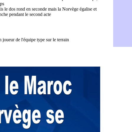
Médias : la
06/08
PSG : pas d
06/08
Real : ça s
06/08
Barça : Fe
06/08
FIFA : des 
06/08
Abha : c'est
06/08
Real : rép
06/08
Arsenal : N
06/08
Al-Ahli : D
06/08
PSG : Luis 
06/08
Monaco : P
05/08
Rennes : Za
05/08
Rennes : u
05/08
VIDEO : Th
05/08
Dunkerque 
05/08
Lyon : Man
05/08
Amical : Ar
05/08
Amical : lo
05/08
Man City :
05/08
LdC : Fene
05/08
Al-Diriyah 
05/08
Atletico : 
05/08
Amical : p
05/08