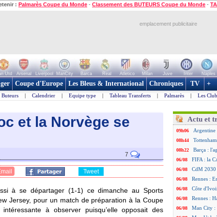
etenir :
Palmarès Coupe du Monde
-
Classement des BUTEURS Coupe du Monde
-
TA
emplacement publicitaire
n Utd
Arsenal
Liverpool
ManCity
Barca
Real
Atletico
Milan
Juve
Inter
Naples
ger
Coupe d'Europe
Les Bleus & International
Chroniques
TV
+
Buteurs
|
Calendrier
|
Equipe type
|
Tableau Transferts
|
Palmarès
|
Les Club
oc et la Norvège se
Actu et t
Argentine 
09h06
Tottenham
08h44
Barça : l'
08h22
7
FIFA : la C
06/08
CdM 2030 :
06/08
Email
Tweet
Rennes : Em
06/08
Côte d'Ivoi
06/08
ssi à se départager (1-1) ce dimanche au Sports
Rennes : H
06/08
 New Jersey, pour un match de préparation à la Coupe
Man City :
06/08
intéressante à observer puisqu’elle opposait des