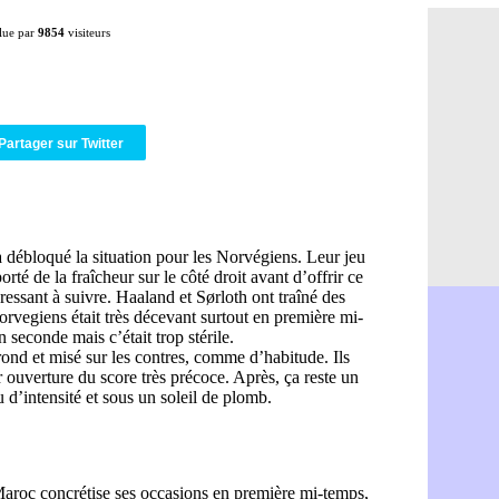
OM : Medi
06/08
lue par
9854
visiteurs
Uruguay : 
06/08
Séville : J
06/08
PSG : Ndja
06/08
Real : Dio
06/08
Man City : 
06/08
Partager sur Twitter
Rennes : A
06/08
Aston Villa
06/08
OM : une a
06/08
Le Havre : 
06/08
Trabzonspor
06/08
Bordeaux :
06/08
FIFA : Al-K
06/08
Fenerbahçe
06/08
Bordeaux : 
06/08
Galatasara
06/08
Southampto
06/08
Real : Vini
06/08
VIDEO : un
06/08
Real : Dio
06/08
Real : Rodr
06/08
PSG : Aklio
06/08