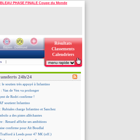
BLEAU PHASE FINALE Coupe du Monde
Résultats
Bayern
Dortmund
Classements
Calendriers
s
|
ransferts 24h/24
: le soutien très appuyé à Infantino
 : Van de Ven va prolonger
agent de Rodri confirme !
AF soutient Infantino
 Rubiales charge Infantino et Sanchez
bolo a des pistes alléchantes
re : Renard affiche ses ambitions
aise confirme pour Aït Boudlal
 Trafford à Leeds pour 47 M€ (off.)