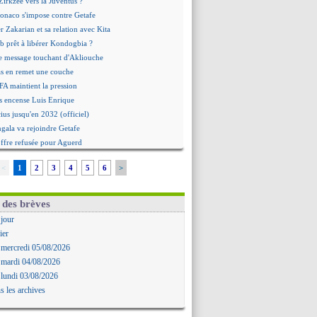
irkzee vers la Juventus ?
onaco s'impose contre Getafe
r Zakarian et sa relation avec Kita
b prêt à libérer Kondogbia ?
e message touchant d'Akliouche
as en remet une couche
FA maintient la pression
s encense Luis Enrique
cius jusqu'en 2032 (officiel)
gala va rejoindre Getafe
ffre refusée pour Aguerd
t confirmé pour Vinicius
<
1
2
3
4
5
6
>
nior Diaz jusqu'en 2030 (officiel)
uche a signé (officiel)
ffre pour Bulka
 des brèves
rat signé pour Akliouche
 jour
Owori battu à mort à Kampala
ier
rteta veut créer une dynastie
 mercredi 05/08/2026
alace a fait son offre pour Disasi
 mardi 04/08/2026
gouvernement espagnol s'en mêle
 lundi 03/08/2026
onnante rumeur Gusto
s les archives
allinga est sur le marché
d trouvé avec Man City pour Rulli