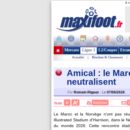
A r
OM
PSG
Lyon
Lille
Monaco
Chelsea
Ma
+ de clubs
Mercato
Ligue 1
L2/Coupes
Etran
Actualité
|
Résultats & Classement
|
Amical : le Mar
neutralisent
Par
Romain Rigaux
-
Le
07/06/2026
+
A
-
A
Imprimer
Texte:
Le Maroc et la Norvège n’ont pas réu
Illustrated Stadium d'Harrison, dans le
du monde 2026. Cette rencontre était 