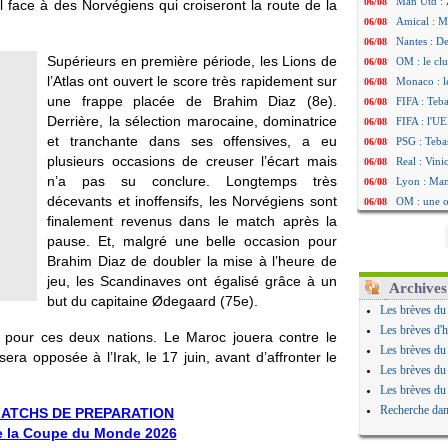
Man Utd : Z
06/08
 face à des Norvégiens qui croiseront la route de la
Amical : M
06/08
Nantes : De
06/08
Supérieurs en première période, les Lions de
OM : le clu
06/08
l’Atlas ont ouvert le score très rapidement sur
Monaco : l
06/08
une frappe placée de Brahim Diaz (8e).
FIFA : Teb
06/08
Derrière, la sélection marocaine, dominatrice
FIFA : l'UE
06/08
et tranchante dans ses offensives, a eu
PSG : Teba
06/08
plusieurs occasions de creuser l’écart mais
Real : Vini
06/08
n’a pas su conclure. Longtemps très
Lyon : Man
06/08
décevants et inoffensifs, les Norvégiens sont
OM : une o
06/08
finalement revenus dans le match après la
Real : c'es
06/08
pause. Et, malgré une belle occasion pour
Troyes : Ju
06/08
Brahim Diaz de doubler la mise à l’heure de
PSG : Aklio
06/08
jeu, les Scandinaves ont égalisé grâce à un
OM : une o
06/08
Archives
but du capitaine Ødegaard (75e).
PSG : cont
06/08
Les brèves du
Ouganda : 
06/08
Les brèves d'h
pour ces deux nations. Le Maroc jouera contre le
Arsenal : A
06/08
Les brèves du
sera opposée à l’Irak, le 17 juin, avant d’affronter le
Chelsea : P
06/08
Les brèves du
FIFA : le 
06/08
Les brèves du
PSG : l'ét
06/08
Recherche dan
s MATCHS DE PREPARATION
Bologne : D
06/08
e la Coupe du Monde 2026
OM : accor
06/08