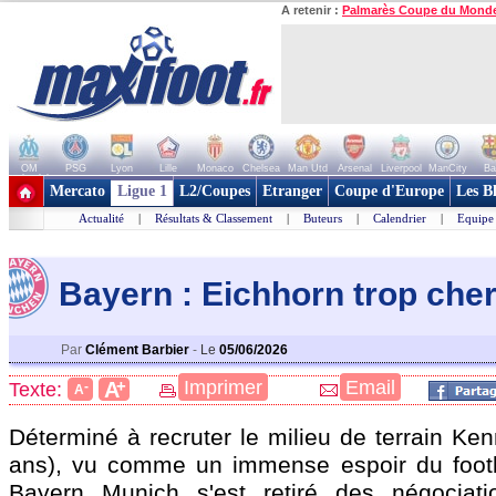
A retenir :
Palmarès Coupe du Mond
OM
PSG
Lyon
Lille
Monaco
Chelsea
Man Utd
Arsenal
Liverpool
ManCity
Ba
+ de clubs
Mercato
Ligue 1
L2/Coupes
Etranger
Coupe d'Europe
Les B
Actualité
|
Résultats & Classement
|
Buteurs
|
Calendrier
|
Equipe
Bayern : Eichhorn trop che
Par
Clément Barbier
-
Le
05/06/2026
+
Imprimer
Email
A
Texte:
-
A
Déterminé à recruter le milieu de terrain Ke
ans), vu comme un immense espoir du footb
Bayern Munich s'est retiré des négociatio