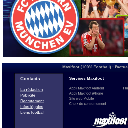
Maxifoot (100% Football) : l'actua
Services Maxifoot
Contacts
Appli Maxifoot Android
Flu
La rédaction
Appli Maxifoot iPhone
Publicité
Site web Mobile
Recrutement
Choix de consentement
Infos légales
Liens football