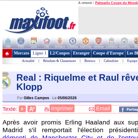
A retenir :
Palmarès Coupe du Mond
OM
PSG
Lyon
Lille
Monaco
Chelsea
Man Utd
Arsenal
Liverpool
ManCity
Ba
+ de clubs
Mercato
Ligue 1
L2/Coupes
Etranger
Coupe d'Europe
Les B
Actualité
|
Résultats & Classement
|
Buteurs
|
Calendrier
|
Equipe
Real : Riquelme et Raul rêv
Klopp
Par
Gilles Campos
-
Le
05/06/2026
+
Imprimer
Email
A
Texte:
-
A
Après avoir promis Erling Haaland aux sup
Madrid s'il remportait l'élection président
démenti de Manchester City et de l'entou