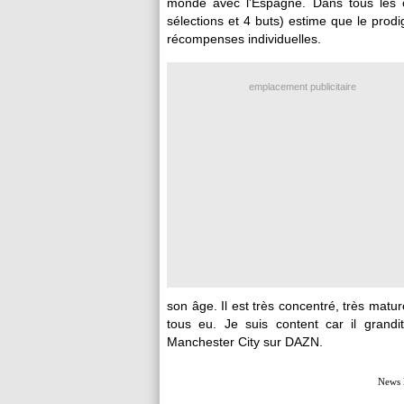
monde avec l'Espagne. Dans tous les c
sélections et 4 buts) estime que le prodi
récompenses individuelles.
emplacement publicitaire
son âge. Il est très concentré, très matu
tous eu. Je suis content car il grand
Manchester City sur DAZN.
News 