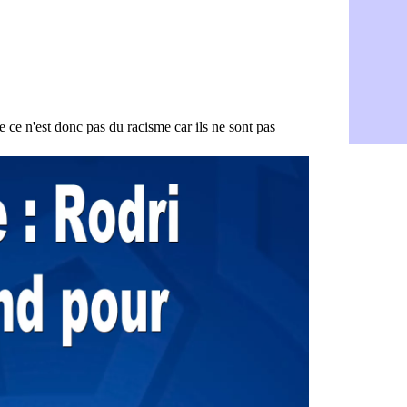
Strasbourg 
07/08
Monaco : F
07/08
Dortmund :
07/08
Barça : pr
07/08
Argentine :
07/08
Tottenham 
07/08
Barça : l'a
07/08
FIFA : la C
06/08
CdM 2030 :
06/08
Rennes : Em
06/08
Côte d'Ivoi
06/08
Rennes : H
06/08
Man City :
06/08
Man Utd : Z
06/08
Amical : M
06/08
Nantes : De
06/08
OM : le clu
06/08
Monaco : l
06/08
FIFA : Teb
06/08
FIFA : l'UE
06/08
PSG : Teba
06/08
Real : Vini
06/08
Lyon : Man
06/08