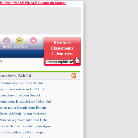
BLEAU PHASE FINALE Coupe du Monde
Résultats
Bayern
Dortmund
Classements
Calendriers
s
|
ransferts 24h/24
: Guimarães, le club se défend
re journée à suivre en DIRECT !
deuxième offre pour Suzuki
roupe pour le match face à Man Utd
ur où tout a basculé pour Benatia
Reine-Adélaïde, le sort s'acharne...
Mawissa a gravement blessé Uche
rd avec la Real Sociedad pour Aguerd
aujo va partir en prêt à Liverpool