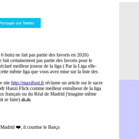
Man City :
07/08
Rennes : Ha
07/08
Palace : To
07/08
OM : B. Gen
Partager sur Twitter
07/08
TFC : Sion
07/08
PSG : Live
07/08
Norvège : 
07/08
PSG : Mbay
07/08
Monaco : F
07/08
Grenade : 
07/08
Juve : Zheg
07/08
OM : Aguer
07/08
Arsenal : G
07/08
Nantes : d
07/08
Monaco : l
07/08
Man Utd : B
07/08
Man City :
07/08
Naples : l
07/08
OM : Lucas
07/08
PSG : le co
07/08
PSG : une 
07/08
Francfort :
07/08