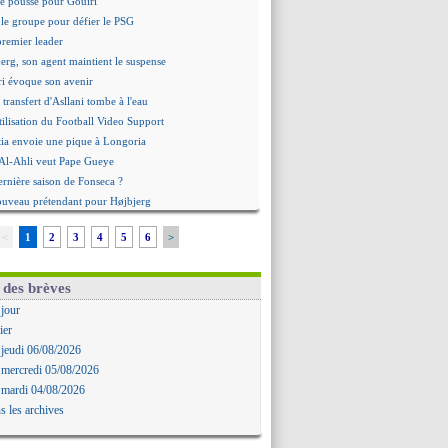
 pousse pour Gouiri
le groupe pour défier le PSG
premier leader
erg, son agent maintient le suspense
i évoque son avenir
e transfert d'Asllani tombe à l'eau
tilisation du Football Video Support
ia envoie une pique à Longoria
: Al-Ahli veut Pape Gueye
ernière saison de Fonseca ?
uveau prétendant pour Højbjerg
 gardien norvégien en approche ?
<
1
2
3
4
5
6
>
urt a versé 120 M€ en 2026
tours dans le groupe face à Man Utd ?
n Carlos va partir en Italie
 des brèves
 avec sursis requis contre un arbitre
 jour
'est signé pour Luca Zidane (off.)
ier
Ruggeri en route pour Aston Villa
 jeudi 06/08/2026
lipe Luis soutient Biereth
 mercredi 05/08/2026
ala prêté à Getafe (officiel)
 mardi 04/08/2026
 va signer en Croatie
s les archives
aples vise Gabriel Jesus
antuono prêté à la Fiorentina (off.)