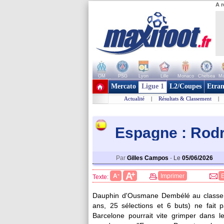
A r
OM
PSG
Lyon
Lille
Monaco
Chelsea
Ma
+ de clubs
Mercato
Ligue 1
L2/Coupes
Etran
Actualité
|
Résultats & Classement
|
Espagne : Rodr
Par
Gilles Campos
-
Le
05/06/2026
+
A
-
A
Imprimer
Texte:
Dauphin d'Ousmane Dembélé au classeme
ans, 25 sélections et 6 buts) ne fait p
Barcelone pourrait vite grimper dans l