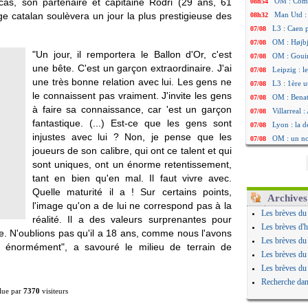
as, son partenaire et capitaine Rodri (29 ans, 61
OM : Côme
08h54
ge catalan soulèvera un jour la plus prestigieuse des
Man Utd : 
08h32
L3 : Caen 
07/08
OM : Højbj
07/08
"Un jour, il remportera le Ballon d'Or, c'est
OM : Gouir
07/08
une bête. C'est un garçon extraordinaire. J'ai
Leipzig : l
07/08
une très bonne relation avec lui. Les gens ne
L3 : 1ère u
07/08
le connaissent pas vraiment. J'invite les gens
OM : Benat
07/08
à faire sa connaissance, car 'est un garçon
Villarreal 
07/08
fantastique. (...) Est-ce que les gens sont
Lyon : la d
07/08
injustes avec lui ? Non, je pense que les
OM : un no
07/08
joueurs de son calibre, qui ont ce talent et qui
Brest : un
07/08
sont uniques, ont un énorme retentissement,
OM : McCo
07/08
tant en bien qu'en mal. Il faut vivre avec.
PSG : 4 re
07/08
Quelle maturité il a ! Sur certains points,
Nice : Kevi
07/08
Archives
l'image qu'on a de lui ne correspond pas à la
L1 : prison
07/08
Les brèves du
réalité. Il a des valeurs surprenantes pour
Leganés : c
07/08
Les brèves d'h
re. N'oublions pas qu'il a 18 ans, comme nous l'avons
Atletico : 
07/08
Les brèves du
it énormément", a savouré le milieu de terrain de
Monaco : Fi
07/08
Les brèves du
Lyon : Mang
07/08
Les brèves du
PSG : Nsoki
07/08
Recherche dan
Arsenal : N
07/08
lue par
7370
visiteurs
Real : Mast
07/08