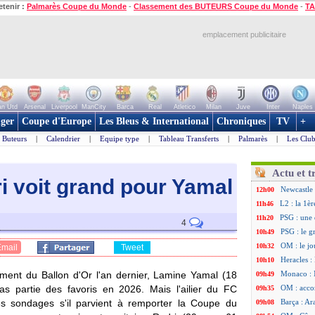
etenir :
Palmarès Coupe du Monde
-
Classement des BUTEURS Coupe du Monde
-
TA
emplacement publicitaire
n Utd
Arsenal
Liverpool
ManCity
Barca
Real
Atletico
Milan
Juve
Inter
Naples
ger
Coupe d'Europe
Les Bleus & International
Chroniques
TV
+
Buteurs
|
Calendrier
|
Equipe type
|
Tableau Transferts
|
Palmarès
|
Les Club
Actu et t
i voit grand pour Yamal
Newcastle 
12h00
L2 : la 1è
11h46
PSG : une 
11h20
4
PSG : le g
10h49
OM : le jo
10h32
Email
Tweet
Heracles : 
10h10
nt du Ballon d'Or l'an dernier, Lamine Yamal (18
Monaco : 
09h49
as partie des favoris en 2026. Mais l'ailier du FC
OM : acco
09h35
es sondages s'il parvient à remporter la Coupe du
Barça : Ar
09h08