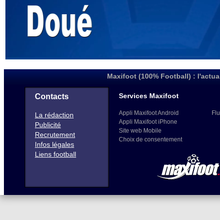
Maxifoot (100% Football) : l'actua
Services Maxifoot
Contacts
Appli Maxifoot Android
Flu
La rédaction
Appli Maxifoot iPhone
Publicité
Site web Mobile
Recrutement
Choix de consentement
Infos légales
Liens football