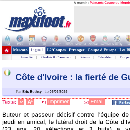
A retenir :
Palmarès Coupe du Mond
OM
PSG
Lyon
Lille
Monaco
Chelsea
Man Utd
Arsenal
Liverpool
ManCity
Ba
+ de clubs
Mercato
Ligue 1
L2/Coupes
Etranger
Coupe d'Europe
Les B
Actualité
|
Résultats & Classement
|
Buteurs
|
Calendrier
|
Equipe
Côte d'Ivoire : la fierté de 
Par
Eric Bethsy
-
Le
05/06/2026
+
Imprimer
Email
A
Texte:
-
A
Buteur et passeur décisif contre l’équipe de
jeudi en amical, le latéral droit de la Côte d
(23 ans, 20 sélections et 3 buts) a v