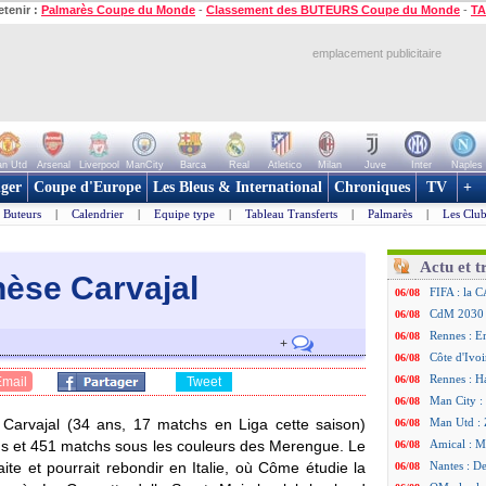
etenir :
Palmarès Coupe du Monde
-
Classement des BUTEURS Coupe du Monde
-
TA
emplacement publicitaire
n Utd
Arsenal
Liverpool
ManCity
Barca
Real
Atletico
Milan
Juve
Inter
Naples
ger
Coupe d'Europe
Les Bleus & International
Chroniques
TV
+
Buteurs
|
Calendrier
|
Equipe type
|
Tableau Transferts
|
Palmarès
|
Les Club
Actu et t
hèse Carvajal
FIFA : la C
06/08
CdM 2030 :
06/08
Rennes : Em
06/08
+
Côte d'Ivoi
06/08
Rennes : H
06/08
Email
Tweet
Man City :
06/08
i
Carvajal
(34 ans, 17 matchs en Liga cette saison)
Man Utd : Z
06/08
sons et 451 matchs sous les couleurs des Merengue. Le
Amical : M
06/08
raite et pourrait rebondir en Italie, où Côme étudie la
Nantes : De
06/08