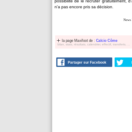
possibilité de le recruter gratuitement, 
n'a pas encore pris sa décision.
News 
la page Maxifoot de :
Calcio Côme
bilan, stats, résultats, calendrier, effectif, transferts, ...
Partager sur Facebook