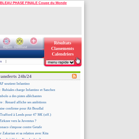
BLEAU PHASE FINALE Coupe du Monde
Résultats
Bayern
Dortmund
Classements
Calendriers
s
|
ransferts 24h/24
AF soutient Infantino
 Rubiales charge Infantino et Sanchez
bolo a des pistes alléchantes
re : Renard affiche ses ambitions
aise confirme pour Aït Boudlal
 Trafford à Leeds pour 47 M€ (off.)
irkzee vers la Juventus ?
onaco s'impose contre Getafe
r Zakarian et sa relation avec Kita