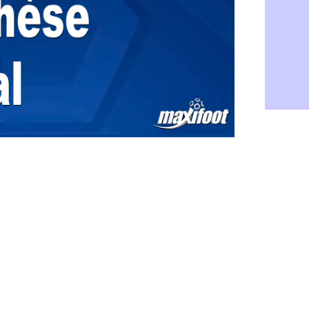
Barça : Fe
06/08
FIFA : des 
06/08
Abha : c'est
06/08
Real : rép
06/08
Arsenal : N
06/08
Al-Ahli : D
06/08
PSG : Luis 
06/08
Monaco : P
05/08
Rennes : Za
05/08
Rennes : u
05/08
VIDEO : Th
05/08
Dunkerque 
05/08
Lyon : Man
05/08
Amical : Ar
05/08
Amical : lo
05/08
Man City :
05/08
LdC : Fene
05/08
Al-Diriyah 
05/08
Atletico : 
05/08
Amical : p
05/08
VIDEO : le
05/08
CdM 2030 :
05/08
PSG : la c
05/08