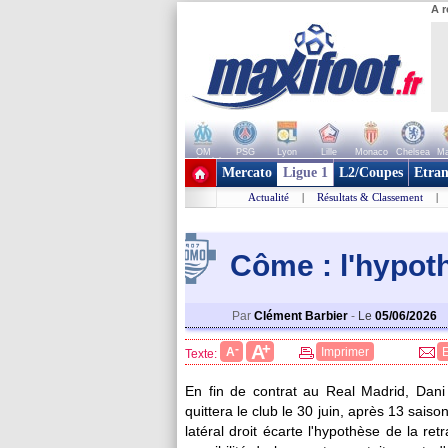
A r
OM
PSG
Lyon
Lille
Monaco
Chelsea
Ma
+ de clubs
Mercato
Ligue 1
L2/Coupes
Etran
Actualité
|
Résultats & Classement
|
Côme : l'hypot
Par
Clément Barbier
-
Le
05/06/2026
+
A
-
A
Imprimer
Texte:
En fin de contrat au Real Madrid, Dan
quittera le club le 30 juin, après 13 sai
latéral droit écarte l'hypothèse de la ret