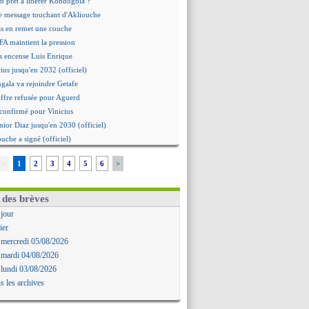
b prêt à libérer Kondogbia ?
e message touchant d'Akliouche
as en remet une couche
FA maintient la pression
s encense Luis Enrique
cius jusqu'en 2032 (officiel)
gala va rejoindre Getafe
ffre refusée pour Aguerd
t confirmé pour Vinicius
nior Diaz jusqu'en 2030 (officiel)
uche a signé (officiel)
ffre pour Bulka
<
1
2
3
4
5
6
>
rat signé pour Akliouche
Owori battu à mort à Kampala
rteta veut créer une dynastie
 des brèves
alace a fait son offre pour Disasi
 jour
gouvernement espagnol s'en mêle
ier
onnante rumeur Gusto
 mercredi 05/08/2026
allinga est sur le marché
 mardi 04/08/2026
d trouvé avec Man City pour Rulli
 lundi 03/08/2026
na vers Leverkusen pour 25 M€
s les archives
Forlan nommé sélectionneur (officiel)
uanlu signe à Bournemouth (officiel)