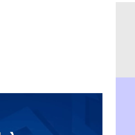
PSG : Ndja
06/08
Real : Dio
06/08
Man City : 
06/08
Rennes : A
06/08
Aston Villa
06/08
OM : une a
06/08
Le Havre : 
06/08
Trabzonspor
06/08
Bordeaux :
06/08
FIFA : Al-K
06/08
Fenerbahçe
06/08
Bordeaux : 
06/08
Galatasara
06/08
Southampto
06/08
Real : Vini
06/08
VIDEO : un
06/08
Real : Dio
06/08
Real : Rodr
06/08
PSG : Aklio
06/08
Médias : la
06/08
PSG : pas d
06/08
Real : ça s
06/08