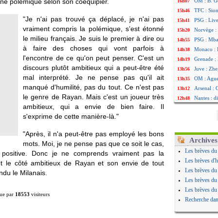
une polémique selon son coéquipier.
OM : B. Ge
16h07
TFC : Sion
15h46
"Je n'ai pas trouvé ça déplacé, je n'ai pas
PSG : Liv
15h41
vraiment compris la polémique, s’est étonné
Norvège : 
15h20
le milieu français. Je suis le premier à dire ou
PSG : Mbay
14h55
à faire des choses qui vont parfois à
Monaco : F
14h38
l'encontre de ce qu'on peut penser. C'est un
Grenade :
14h19
discours plutôt ambitieux qui a peut-être été
Juve : Zhe
13h56
mal interprété. Je ne pense pas qu'il ait
OM : Aguer
13h35
manqué d'humilité, pas du tout. Ce n'est pas
Arsenal : 
13h12
le genre de Rayan. Mais c'est un joueur très
Nantes : d
12h48
ambitieux, qui a envie de bien faire. Il
Monaco : 
12h25
s'exprime de cette manière-là."
Man Utd : 
12h06
Man City :
11h53
"Après, il n'a peut-être pas employé les bons
Naples : l
11h31
Archives
mots. Moi, je ne pense pas que ce soit le cas,
OM : Lucas
11h10
Les brèves du
ès positive. Donc je ne comprends vraiment pas la
PSG : le c
10h52
Les brèves d'h
nt le côté ambitieux de Rayan et son envie de tout
PSG : une 
10h33
Les brèves du
ndu le Milanais.
Francfort 
10h12
Les brèves du
Strasbourg
10h09
Les brèves du
ue par
18553
visiteurs
Monaco : F
10h05
Recherche dan
Dortmund 
09h44
Barça : pr
09h24