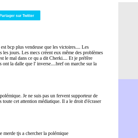
Argentine 
09h06
Tottenham
08h44
Partager sur Twitter
Barça : l'
08h22
FIFA : la C
06/08
CdM 2030 :
06/08
Rennes : Em
06/08
Côte d'Ivoi
06/08
Rennes : H
06/08
Man City :
06/08
Man Utd : Z
06/08
Amical : M
06/08
Nantes : De
06/08
OM : le clu
06/08
Monaco : l
06/08
FIFA : Teb
06/08
FIFA : l'UE
06/08
PSG : Teba
06/08
Real : Vini
06/08
Lyon : Man
06/08
OM : une o
06/08
Real : c'es
06/08
Troyes : Ju
06/08