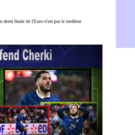
PSG : Aklio
06/08
OM : une o
06/08
PSG : cont
06/08
Ouganda : 
06/08
Arsenal : A
06/08
Chelsea : P
06/08
FIFA : le 
06/08
PSG : l'ét
06/08
Bologne : D
06/08
OM : accor
06/08
OM : Medi
06/08
Uruguay : 
06/08
Séville : J
06/08
PSG : Ndja
06/08
Real : Dio
06/08
Man City : 
06/08
Rennes : A
06/08
Aston Villa
06/08
OM : une a
06/08
Le Havre : 
06/08
Trabzonspor
06/08
Bordeaux :
06/08
FIFA : Al-K
06/08