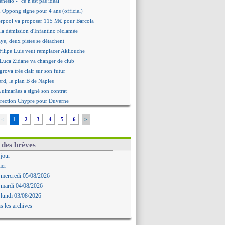
nesio - "ce n'est pas idéal"
 Oppong signe pour 4 ans (officiel)
erpool va proposer 115 M€ pour Barcola
la démission d'Infantino réclamée
e, deux pistes se détachent
ilipe Luis veut remplacer Akliouche
 Luca Zidane va changer de club
grova très clair sur son futur
d, le plan B de Naples
Guimarães a signé son contrat
irection Chypre pour Duverne
le remplaçant d'Akliouche en approche
<
1
2
3
4
5
6
>
Bayindir signe au Celta (officiel)
 Enzo Fernandez pour l'après-Rodri ?
'option Monaco pour Lukaku !
 des brèves
 Perri a été approché
 jour
oach de l'Ajax insiste pour Godts
ier
2e offre en préparation pour Godts
 mercredi 05/08/2026
: Dina Ebimbe signe à Schalke (off.)
 mardi 04/08/2026
 : Saïdou Sow prêté à Nantes (off.)
 lundi 03/08/2026
ilipe Luis aimerait garder Balogun
s les archives
: Newcastle est prévenu pour Nmecha
emière offre à 45 M€ pour Rodri ?