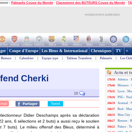
etenir :
Palmarès Coupe du Monde
-
Classement des BUTEURS Coupe du Monde
-
TA
emplacement publicitaire
n Utd
Arsenal
Liverpool
ManCity
Barca
Real
Atletico
Milan
Juve
Inter
Naples
ger
Coupe d'Europe
Les Bleus & International
Chroniques
TV
+
Buteurs
|
Calendrier
|
Equipe type
|
Tableau Transferts
|
Palmarès
|
Les Club
Actu et t
éfend Cherki
Atletico :
17h58
Monaco : F
17h46
Lyon : Man
17h32
10
PSG : Nsok
17h16
Arsenal : 
16h59
Email
Tweet
Real : Mas
16h37
électionneur Didier Deschamps après sa déclaration
Man City :
16h33
2 ans, 6 sélections et 2 buts) a aussi reçu le soutien
Rennes : H
16h27
t 7 buts). Le milieu offensif des Bleus, déterminé à
Palace : T
16h22