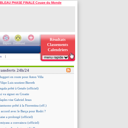
BLEAU PHASE FINALE Coupe du Monde
Résultats
Bayern
Dortmund
Classements
Calendriers
s
|
ransferts 24h/24
 Ruggeri en route pour Aston Villa
ilipe Luis soutient Biereth
gala prêté à Getafe (officiel)
i va signer en Croatie
Naples vise Gabriel Jesus
tantuono prêté à la Fiorentina (off.)
 accord avec le Barça pour Rodri ?
aise a prolongé (officiel)
omiyasu a convaincu (officiel)