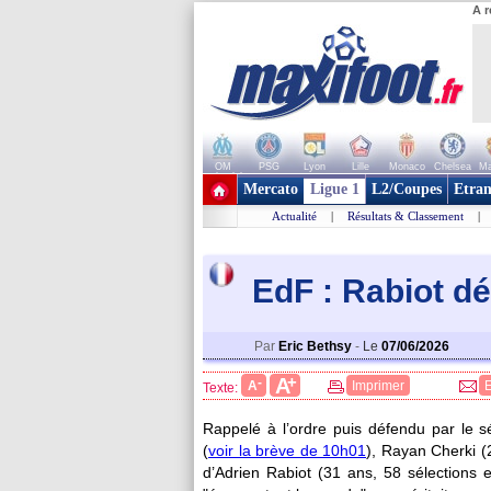
A r
OM
PSG
Lyon
Lille
Monaco
Chelsea
Ma
+ de clubs
Mercato
Ligue 1
L2/Coupes
Etran
Actualité
|
Résultats & Classement
|
EdF : Rabiot d
Par
Eric Bethsy
-
Le
07/06/2026
+
A
-
A
Imprimer
Texte:
Rappelé à l’ordre puis défendu par le s
(
voir la brève de 10h01
), Rayan Cherki (2
d’Adrien Rabiot (31 ans, 58 sélections e