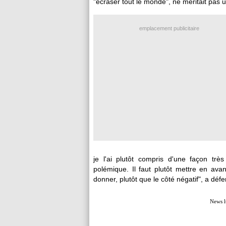
"écraser tout le monde", ne méritait pas 
emplacement publicitaire
je l'ai plutôt compris d'une façon tr
polémique. Il faut plutôt mettre en ava
donner, plutôt que le côté négatif", a défe
News l