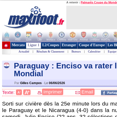
A retenir :
Palmarès Coupe du Mond
OM
PSG
Lyon
Lille
Monaco
Chelsea
Man Utd
Arsenal
Liverpool
ManCity
Ba
+ de clubs
Mercato
Ligue 1
L2/Coupes
Etranger
Coupe d'Europe
Les B
Actualité
|
Résultats & Classement
|
Buteurs
|
Calendrier
|
Equipe
Paraguay : Enciso va rater 
Mondial
Par
Gilles Campos
-
Le
06/06/2026
+
Imprimer
Email
A
Texte:
-
A
Sorti sur civière dès la 25e minute lors du m
le Paraguay et le Nicaragua (4-0) dans la nu
samedi, Julio Enciso (22 ans, 32 sélections e