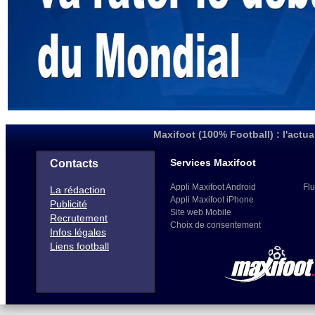
Maxifoot (100% Football) : l'actua
Services Maxifoot
Contacts
Appli Maxifoot Android
Flu
La rédaction
Appli Maxifoot iPhone
Publicité
Site web Mobile
Recrutement
Choix de consentement
Infos légales
Liens football