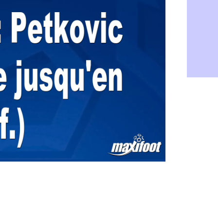
Rennes : Ha
07/08
Palace : To
07/08
OM : B. Gen
07/08
TFC : Sion
07/08
PSG : Live
07/08
Norvège : 
07/08
PSG : Mbay
07/08
Monaco : F
07/08
Grenade : 
07/08
Juve : Zheg
07/08
OM : Aguer
07/08
Arsenal : G
07/08
Nantes : d
07/08
Monaco : l
07/08
Man Utd : B
07/08
Man City :
07/08
Naples : l
07/08
OM : Lucas
07/08
PSG : le co
07/08
PSG : une 
07/08
Francfort :
07/08
Strasbourg 
07/08
Monaco : F
07/08