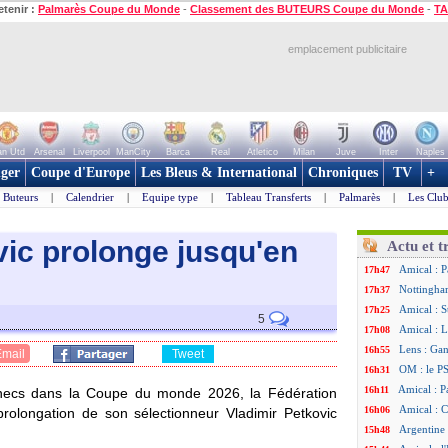
etenir :
Palmarès Coupe du Monde
-
Classement des BUTEURS Coupe du Monde
-
TA
emplacement publicitaire
n Utd
Arsenal
Liverpool
ManCity
Barca
Real
Atletico
Milan
Juve
Inter
Naples
ger
Coupe d'Europe
Les Bleus & International
Chroniques
TV
+
Buteurs
|
Calendrier
|
Equipe type
|
Tableau Transferts
|
Palmarès
|
Les Club
vic prolonge jusqu'en
Actu et t
Amical : P
17h47
Nottingha
17h37
Amical : S
17h25
5
Amical : L
17h08
Lens : Gan
16h55
Email
Tweet
OM : le PS
16h31
Amical : P
16h11
ennecs dans la Coupe du monde 2026, la Fédération
Amical : C
16h06
olongation de son sélectionneur Vladimir Petkovic
Argentine 
15h48