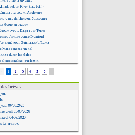
Inter s'offre la Juventus
Almada rejoint River Plate (off.)
amara a la cote en Angleterre
ncore une défaite pour Strasbourg
ste Goore en attaque
égocie avec le Barça pour Torres
ennes s'incline contre Brentford
c'est signé pour Guimaraes (officiel)
Le Mans concède un nul
rinho durcit les règles
oulouse s'incline lourdement
ia et la "médiocrité" dans le club
<
1
2
3
4
5
6
>
: Guimarães, le club se défend
re journée à suivre en DIRECT !
deuxième offre pour Suzuki
 des brèves
roupe pour le match face à Man Utd
 jour
ur où tout a basculé pour Benatia
ier
Reine-Adélaïde, le sort s'acharne...
 jeudi 06/08/2026
Mawissa a gravement blessé Uche
 mercredi 05/08/2026
rd avec la Real Sociedad pour Aguerd
 mardi 04/08/2026
aujo va partir en prêt à Liverpool
s les archives
 pousse pour Gouiri
le groupe pour défier le PSG