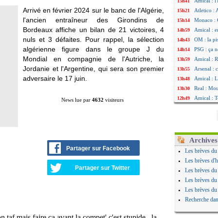
Amical : l'
15h41
Arrivé en février 2024 sur le banc de l'Algérie,
Atletico : 
15h21
l'ancien entraîneur des Girondins de
Monaco : C
15h14
Bordeaux affiche un bilan de 21 victoires, 4
Amical : e
14h59
nuls et 3 défaites. Pour rappel, la sélection
OM : la pi
14h43
algérienne figure dans le groupe J du
PSG : ça n
14h14
Mondial en compagnie de l'Autriche, la
Amical : R
13h59
Jordanie et l'Argentine, qui sera son premier
Arsenal : 
13h55
adversaire le 17 juin.
Amical : 
13h48
Real : Mou
13h30
Amical : T
12h49
News lue par
4632
visiteurs
OM : Benat
12h22
Newcastle 
12h00
L2 : la 1è
11h46
PSG : une 
11h20
Archives
PSG : le g
10h49
Partager sur Facebook
Les brèves du
OM : le jo
10h32
Les brèves d'h
Heracles : 
10h10
Partager sur Twitter
Les brèves du
Monaco : 
09h49
Les brèves du
OM : acco
09h35
Les brèves du
Barça : Ar
09h08
Recherche dan
OM : Côme
08h54
Man Utd : 
08h32