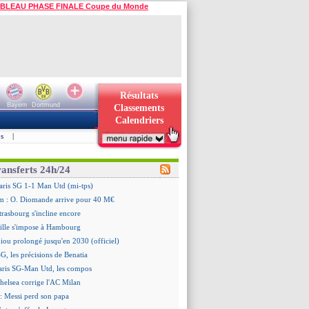
BLEAU PHASE FINALE Coupe du Monde
Résultats
Bayern
Dortmund
Classements
Calendriers
s
|
ransferts 24h/24
aris SG 1-1 Man Utd (mi-tps)
m : O. Diomande arrive pour 40 M€
trasbourg s'incline encore
ille s'impose à Hambourg
iou prolongé jusqu'en 2030 (officiel)
G, les précisions de Benatia
aris SG-Man Utd, les compos
helsea corrige l'AC Milan
: Messi perd son papa