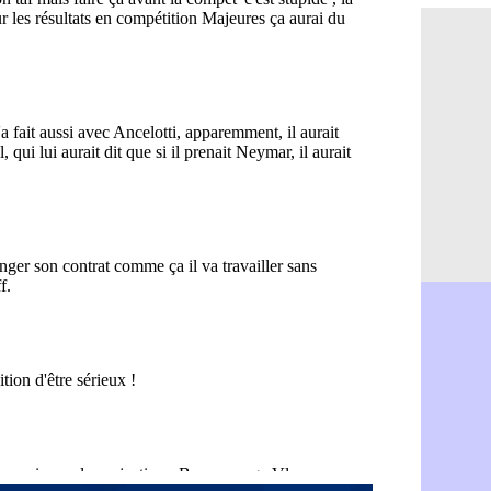
L3 : Caen 
07/08
OM : Højbj
07/08
OM : Gouir
07/08
Leipzig : l
07/08
L3 : 1ère u
07/08
OM : Benat
07/08
Villarreal 
07/08
Lyon : la d
07/08
OM : un no
07/08
Brest : un
07/08
OM : McCo
07/08
PSG : 4 re
07/08
Nice : Kevi
07/08
L1 : prison
07/08
Leganés : c
07/08
Atletico : 
07/08
Monaco : Fi
07/08
Lyon : Mang
07/08
PSG : Nsoki
07/08
Arsenal : N
07/08
Real : Mast
07/08
Man City :
07/08