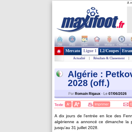
A r
OM
PSG
Lyon
Lille
Monaco
Chelsea
Ma
+ de clubs
Mercato
Ligue 1
L2/Coupes
Etran
Actualité
|
Résultats & Classement
|
Algérie : Petko
2028 (off.)
Par
Romain Rigaux
-
Le
07/06/2026
+
A
-
A
Imprimer
Texte:
A dix jours de l'entrée en lice des F
algérienne a annoncé ce dimanche la pr
jusqu'au 31 juillet 2028.