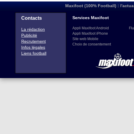
Maxifoot (100% Football) : l'actua
Services Maxifoot
Contacts
Appli Maxifoot Android
Flu
La rédaction
Appli Maxifoot iPhone
Publicité
Site web Mobile
Recrutement
Choix de consentement
Infos légales
Liens football