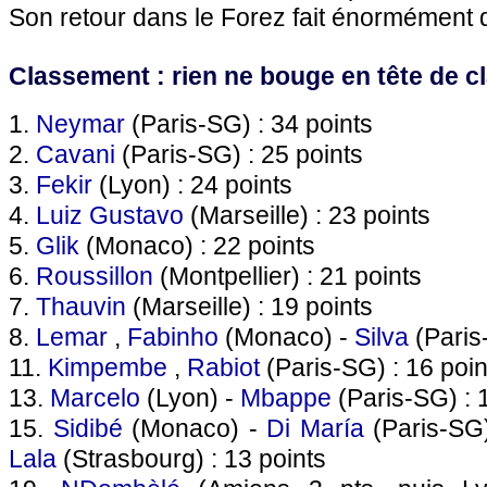
Son retour dans le Forez fait énormément 
Classement : rien ne bouge en tête de 
1.
Neymar
(Paris-SG) : 34 points
2.
Cavani
(Paris-SG) : 25 points
3.
Fekir
(Lyon) : 24 points
4.
Luiz Gustavo
(Marseille) : 23 points
5.
Glik
(Monaco) : 22 points
6.
Roussillon
(Montpellier) : 21 points
7.
Thauvin
(Marseille) : 19 points
8.
Lemar
,
Fabinho
(Monaco) -
Silva
(Paris
11.
Kimpembe
,
Rabiot
(Paris-SG) : 16 poin
13.
Marcelo
(Lyon) -
Mbappe
(Paris-SG) : 
15.
Sidibé
(Monaco) -
Di María
(Paris-SG
Lala
(Strasbourg) : 13 points