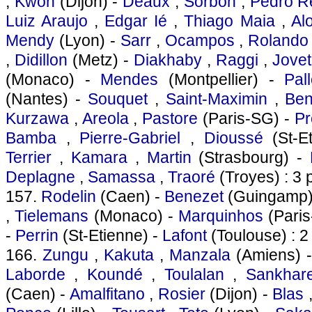
,
Kwon
(Dijon) -
Deaux
,
Sorbon
,
Pedro R
Luiz Araujo
,
Edgar Ié
,
Thiago Maia
,
Al
Mendy
(Lyon) -
Sarr
,
Ocampos
,
Rolando
,
Didillon
(Metz) -
Diakhaby
,
Raggi
,
Jovet
(Monaco) -
Mendes
(Montpellier) -
Pall
(Nantes) -
Souquet
,
Saint-Maximin
,
Ben
Kurzawa
,
Areola
,
Pastore
(Paris-SG) -
Pr
Bamba
,
Pierre-Gabriel
,
Dioussé
(St-E
Terrier
,
Kamara
,
Martin
(Strasbourg) -
Deplagne
,
Samassa
,
Traoré
(Troyes) : 3 
157.
Rodelin
(Caen) -
Benezet
(Guingamp)
,
Tielemans
(Monaco) -
Marquinhos
(Paris
-
Perrin
(St-Etienne) -
Lafont
(Toulouse) : 2
166.
Zungu
,
Kakuta
,
Manzala
(Amiens) 
Laborde
,
Koundé
,
Toulalan
,
Sankhar
(Caen) -
Amalfitano
,
Rosier
(Dijon) -
Blas