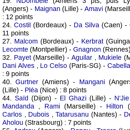
19.
NDombèlé
(Amiens 3 pts, puis L
(Angers) -
Maignan
(Lille) -
Amavi
(Marseil
: 12 points
24.
Costil
(Bordeaux) -
Da Silva
(Caen) -
11 points
27.
Malcom
(Bordeaux) -
Kerbrat
(Guinga
Lecomte
(Montpellier) -
Gnagnon
(Rennes) 
32.
Payet
(Marseille) -
Aguilar
,
Mukiele
(M
Dani Alves
,
Lo Celso
(Paris-SG) -
Cabell
: 9 points
40.
Gurtner
(Amiens) -
Mangani
(Anger
(Lille) -
Pléa
(Nice) : 8 points
44.
Saïd
(Dijon) -
El Ghazi
(Lille) -
N'Jie
Mandanda
,
Rami
(Marseille) -
Hilton
(
Carlos
,
Dubois
,
Tatarusanu
(Nantes) -
D
Aholou
(Strasbourg) : 7 points