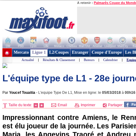
A retenir :
Palmarès Coupe du Mond
OM
PSG
Lyon
Lille
Monaco
Chelsea
Man Utd
Arsenal
Liverpool
ManCity
Ba
+ de clubs
Mercato
Ligue 1
L2/Coupes
Etranger
Coupe d'Europe
Les B
Actualité
|
Résultats & Classement
|
Buteurs
|
Calendrier
|
Equip
L'équipe type de L1 - 28e jour
Par
Youcef Touaitia
-
L'equipe Type De L1, Mise en ligne: le
05/03/2018
à
00h16
Taille du texte:
Email
Imprimer
Partager:
Impressionnant contre Amiens, le Re
est élu joueur de la journée. Les Parisie
Maria, les Angevins Traoré et Andreu