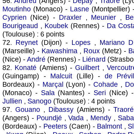
56.
Andreu
(Angers) -
Depay
,
Traore
(Ly
Moutinho
(Monaco) -
Lasne
(Montpellier) 
Cyprien
(Nice) -
Draxler
,
Meunier
,
Be
Bourigeaud
,
Koubek
(Rennes) -
Da Cost
(Toulouse) : 6 points
72.
Reynet
(Dijon) -
Lopes
,
Mariano D
(Marseille) -
Kawashima
,
Roux
(Metz) -
Ba
(Nice) -
André
(Rennes) -
Liénard
(Strasbou
82.
Konaté
(Amiens) -
Guilbert
,
Vercoutr
(Guingamp) -
Malcuit
(Lille) -
de Prévil
Bordeaux) -
Marçal
(Lyon) -
Cohade
,
Do
(Monaco) -
Sala
(Nantes) -
Seri
(Nice) 
Jullien
,
Sanogo
(Toulouse) : 4 points
97.
Gouano
,
Dibassy
(Amiens) -
Traoré
(Angers) -
Poundjé
,
Vada
,
Mendy
,
Saba
(Bordeaux) -
Peeters
(Caen) -
Balmont
,
Sl