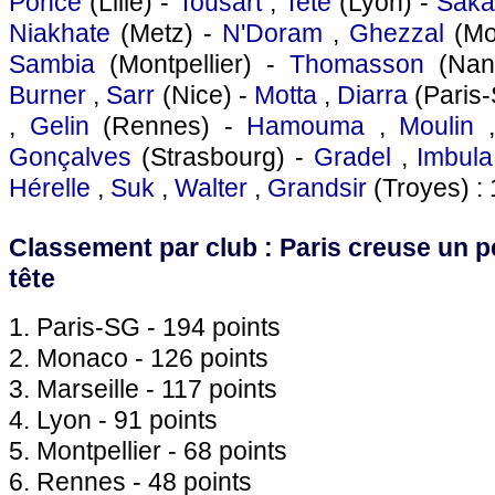
Ponce
(Lille) -
Tousart
,
Tete
(Lyon) -
Saka
Niakhate
(Metz) -
N'Doram
,
Ghezzal
(Mo
Sambia
(Montpellier) -
Thomasson
(Nan
Burner
,
Sarr
(Nice) -
Motta
,
Diarra
(Paris
,
Gelin
(Rennes) -
Hamouma
,
Moulin
Gonçalves
(Strasbourg) -
Gradel
,
Imbula
Hérelle
,
Suk
,
Walter
,
Grandsir
(Troyes) : 
Classement par club : Paris creuse un pe
tête
1. Paris-SG - 194 points
2. Monaco - 126 points
3. Marseille - 117 points
4. Lyon - 91 points
5. Montpellier - 68 points
6. Rennes - 48 points