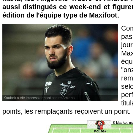
aussi distingués ce week-end et figure
édition de l'équipe type de Maxifoot.
Com
pas
jou
Max
équ
"o
rem
s
pe
Koubek a été impressionnant contre Amiens.
titu
points, les remplaçants reçoivent un point.