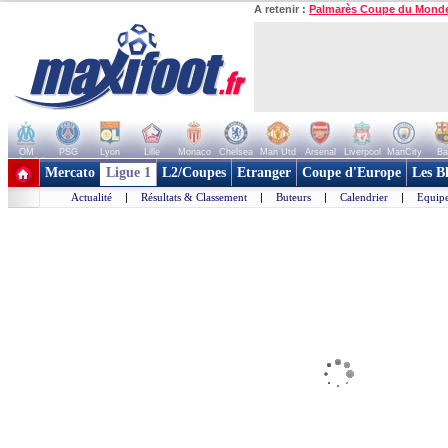
A retenir :
Palmarès Coupe du Mond
OM
PSG
Lyon
Lille
Monaco
Chelsea
Man Utd
Arsenal
Liverpool
ManCity
Ba
+ de clubs
Mercato
Ligue 1
L2/Coupes
Etranger
Coupe d'Europe
Les B
Actualité
|
Résultats & Classement
|
Buteurs
|
Calendrier
|
Equipe