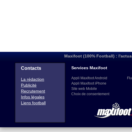
Maxifoot (100% Football) : l'actua
Services Maxifoot
Contacts
Appli Maxifoot Android
Flu
La rédaction
Appli Maxifoot iPhone
Publicité
Site web Mobile
Recrutement
Choix de consentement
Infos légales
Liens football