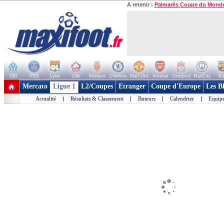
A retenir :
Palmarès Coupe du Mond
OM
PSG
Lyon
Lille
Monaco
Chelsea
Man Utd
Arsenal
Liverpool
ManCity
Ba
+ de clubs
Mercato
Ligue 1
L2/Coupes
Etranger
Coupe d'Europe
Les B
Actualité
|
Résultats & Classement
|
Buteurs
|
Calendrier
|
Equipe