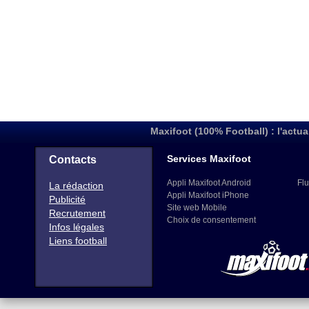
Maxifoot (100% Football) : l'actua
Services Maxifoot
Contacts
Appli Maxifoot Android
Flu
La rédaction
Appli Maxifoot iPhone
Publicité
Site web Mobile
Recrutement
Choix de consentement
Infos légales
Liens football